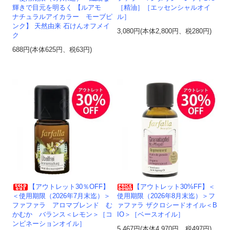
輝きで目元を明るく 【ルアモ
［精油］［エッセンシャルオイ
ナチュラルアイカラー モーブピ
ル］
ンク】 天然由来 石けんオフメイ
3,080円(本体2,800円、税280円)
ク
688円(本体625円、税63円)
【アウトレット30％OFF】
【アウトレット30%FF】＜
＜使用期限（2026年7月末迄）＞
使用期限（2026年8月末迄）＞フ
ファファラ アロマブレンド む
ァファラ ザクロシードオイル＜B
かむか バランス＜レモン＞［コ
IO＞［ベースオイル］
ンビネーションオイル］
5,467円(本体4,970円、税497円)