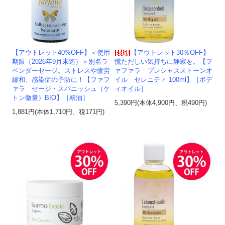
【アウトレット40%OFF】＜使用
【アウトレット30％OFF】
期限（2026年9月末迄）＞別名ラ
慌ただしい気持ちに静寂を。【フ
ベンダーセージ。ストレスや疲労
ァファラ プレシャスストーンオ
緩和、感染症の予防に！【ファフ
イル セレニティ 100ml】［ボデ
ァラ セージ・スパニッシュ（ケ
ィオイル］
トン微量）BIO】［精油］
5,390円(本体4,900円、税490円)
1,881円(本体1,710円、税171円)