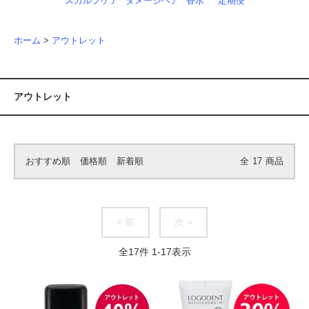
スカルプケア
ダメージヘア
香水
定期便
ホーム
>
アウトレット
アウトレット
おすすめ順
価格順
新着順
全
17
商品
< 前
次 >
全
17
件
1
-
17
表示