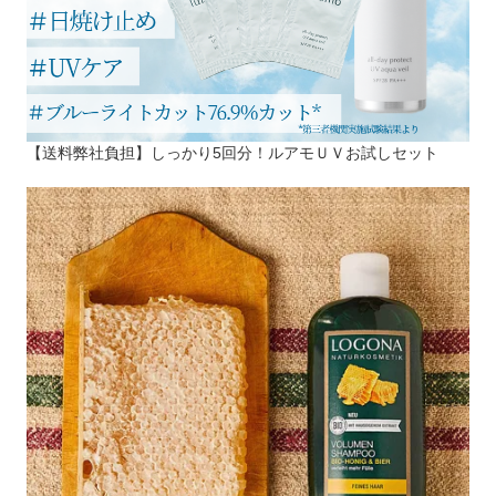
【送料弊社負担】しっかり5回分！ルアモＵＶお試しセット