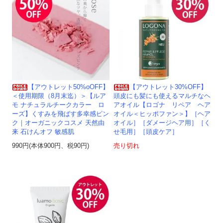
【アウトレット50%oOFF】
【アウトレット30%OFF】
＜使用期限（8月末迄）＞【ルア
頭皮にも髪にも使えるマルチなヘ
モ ナチュラルチークカラー ロ
アオイル【ロゴナ リペア ヘア
ーズ】くすみを飛ばす多幸感ピン
オイル＜ヒッポファン＞】［ヘア
ク｜オーガニックコスメ 天然由
オイル］［ダメージヘア用］［く
来 石けんオフ 敏感肌
せ毛用］［頭皮ケア］
990円(本体900円、税90円)
売り切れ