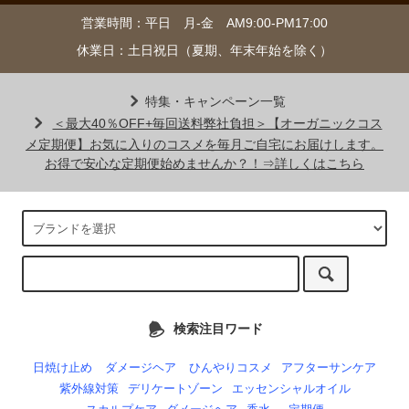
営業時間：平日 月-金 AM9:00-PM17:00
休業日：土日祝日（夏期、年末年始を除く）
特集・キャンペーン一覧
＜最大40％OFF+毎回送料弊社負担＞【オーガニックコス
メ定期便】お気に入りのコスメを毎月ご自宅にお届けします。
お得で安心な定期便始めませんか？！⇒詳しくはこちら
検索注目ワード
日焼け止め
ダメージヘア
ひんやりコスメ
アフターサンケア
紫外線対策
デリケートゾーン
エッセンシャルオイル