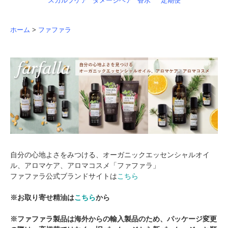
スカルプケア
ダメージヘア
香水
定期便
ホーム
>
ファファラ
自分の心地よさをみつける、オーガニックエッセンシャルオイ
ル、アロマケア、アロマコスメ「ファファラ」
ファファラ公式ブランドサイトは
こちら
※お取り寄せ精油は
こちら
から
※ファファラ製品は海外からの輸入製品のため、パッケージ変更