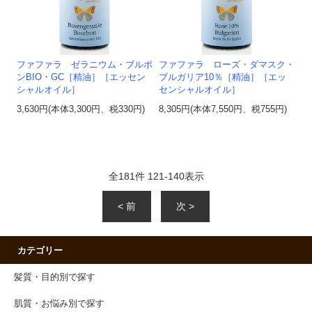
ファファラ ゼラニウム・ブルボ
ファファラ ローズ・ダマスク・
ンBIO・GC［精油］［エッセン
ブルガリア10％［精油］［エッ
シャルオイル］
センシャルオイル］
3,630円(本体3,300円、税330円)
8,305円(本体7,550円、税755円)
全
181
件
121
-
140
表示
< 前
次 >
カテゴリー
髪質・目的別で探す
肌質・お悩み別で探す