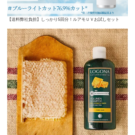
【送料弊社負担】しっかり5回分！ルアモＵＶお試しセット