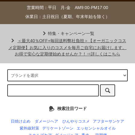
営業時間：平日 月-金 AM9:00-PM17:00
休業日：土日祝日（夏期、年末年始を除く）
特集・キャンペーン一覧
＜最大40％OFF+毎回送料弊社負担＞【オーガニックコス
メ定期便】お気に入りのコスメを毎月ご自宅にお届けします。
お得で安心な定期便始めませんか？！⇒詳しくはこちら
検索注目ワード
日焼け止め
ダメージヘア
ひんやりコスメ
アフターサンケア
紫外線対策
デリケートゾーン
エッセンシャルオイル