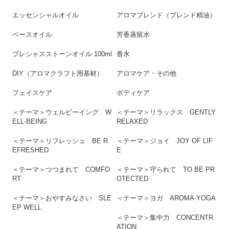
エッセンシャルオイル
アロマブレンド（ブレンド精油）
ベースオイル
芳香蒸留水
プレシャスストーンオイル 100ml
香水
DIY（アロマクラフト用基材）
アロマケア・その他
フェイスケア
ボディケア
＜テーマ＞ウェルビーイング W
＜テーマ＞リラックス GENTLY
ELL-BEING
RELAXED
＜テーマ＞リフレッシュ BE R
＜テーマ＞ジョイ JOY OF LIF
EFRESHED
E
＜テーマ＞つつまれて COMFO
＜テーマ＞守られて TO BE PR
RT
OTECTED
＜テーマ＞おやすみなさい SLE
＜テーマ＞ヨガ AROMA-YOGA
EP WELL
＜テーマ＞集中力 CONCENTR
ATION