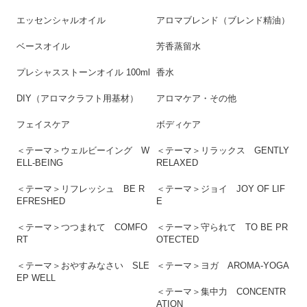
エッセンシャルオイル
アロマブレンド（ブレンド精油）
ベースオイル
芳香蒸留水
プレシャスストーンオイル 100ml
香水
DIY（アロマクラフト用基材）
アロマケア・その他
フェイスケア
ボディケア
＜テーマ＞ウェルビーイング W
＜テーマ＞リラックス GENTLY
ELL-BEING
RELAXED
＜テーマ＞リフレッシュ BE R
＜テーマ＞ジョイ JOY OF LIF
EFRESHED
E
＜テーマ＞つつまれて COMFO
＜テーマ＞守られて TO BE PR
RT
OTECTED
＜テーマ＞おやすみなさい SLE
＜テーマ＞ヨガ AROMA-YOGA
EP WELL
＜テーマ＞集中力 CONCENTR
ATION