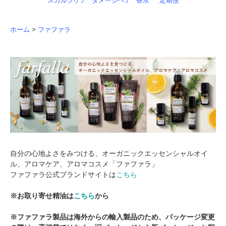
スカルプケア
ダメージヘア
香水
定期便
ホーム
>
ファファラ
自分の心地よさをみつける、オーガニックエッセンシャルオイ
ル、アロマケア、アロマコスメ「ファファラ」
ファファラ公式ブランドサイトは
こちら
※お取り寄せ精油は
こちら
から
※ファファラ製品は海外からの輸入製品のため、パッケージ変更