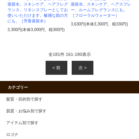
蒸留水。スキンケア、ヘアフレグ
蒸留水。スキンケア、ヘアスプレ
ランス、リネンスプレーとしてお
ー、ルームフレグランスにも。
使いいただけます。敏感な肌の方
［フローラルウォーター］
にも。［芳香蒸留水］
3,630円(本体3,300円、税330円)
3,300円(本体3,000円、税300円)
全
181
件
161
-
180
表示
< 前
次 >
カテゴリー
髪質・目的別で探す
肌質・お悩み別で探す
アイテム別で探す
ロゴナ