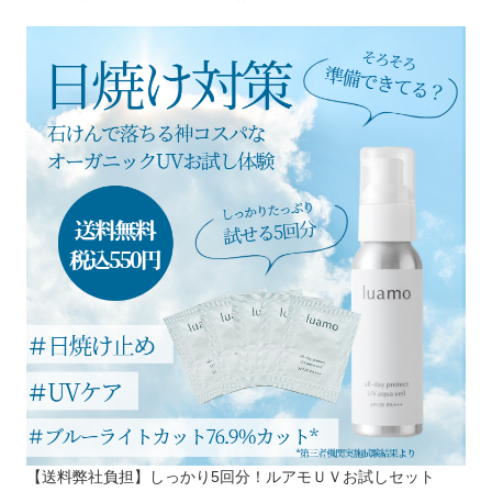
【送料弊社負担】しっかり5回分！ルアモＵＶお試しセット