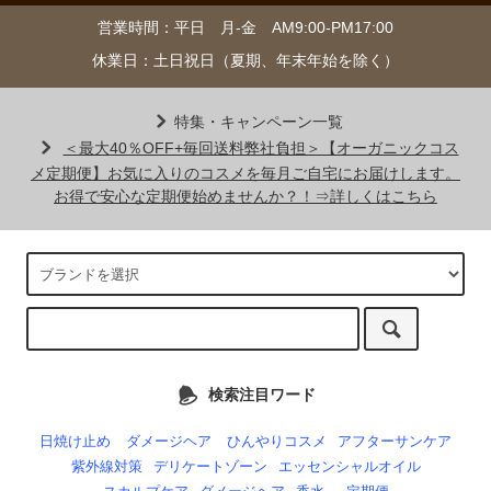
営業時間：平日 月-金 AM9:00-PM17:00
休業日：土日祝日（夏期、年末年始を除く）
特集・キャンペーン一覧
＜最大40％OFF+毎回送料弊社負担＞【オーガニックコス
メ定期便】お気に入りのコスメを毎月ご自宅にお届けします。
お得で安心な定期便始めませんか？！⇒詳しくはこちら
検索注目ワード
日焼け止め
ダメージヘア
ひんやりコスメ
アフターサンケア
紫外線対策
デリケートゾーン
エッセンシャルオイル