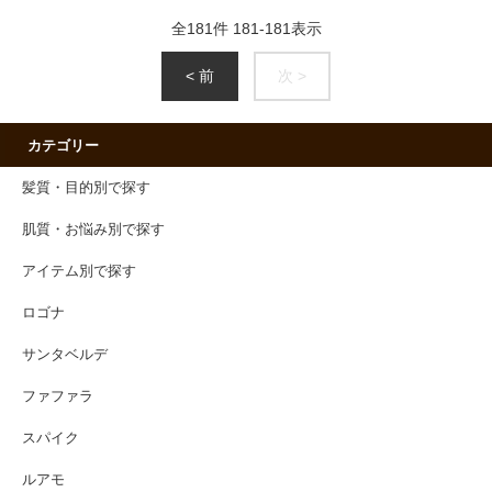
全
181
件
181
-
181
表示
< 前
次 >
カテゴリー
髪質・目的別で探す
肌質・お悩み別で探す
アイテム別で探す
ロゴナ
サンタベルデ
ファファラ
スパイク
ルアモ