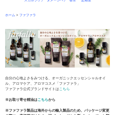
スカルプケア
ダメージヘア
香水
定期便
ホーム
>
ファファラ
自分の心地よさをみつける、オーガニックエッセンシャルオイ
ル、アロマケア、アロマコスメ「ファファラ」
ファファラ公式ブランドサイトは
こちら
※お取り寄せ精油は
こちら
から
※ファファラ製品は海外からの輸入製品のため、パッケージ変更