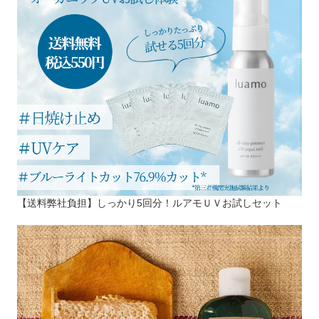
【送料弊社負担】しっかり5回分！ルアモＵＶお試しセット