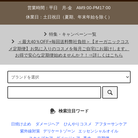
営業時間：平日 月-金 AM9:00-PM17:00
休業日：土日祝日（夏期、年末年始を除く）
特集・キャンペーン一覧
＜最大40％OFF+毎回送料弊社負担＞【オーガニックコス
メ定期便】お気に入りのコスメを毎月ご自宅にお届けします。
お得で安心な定期便始めませんか？！⇒詳しくはこちら
検索注目ワード
日焼け止め
ダメージヘア
ひんやりコスメ
アフターサンケア
紫外線対策
デリケートゾーン
エッセンシャルオイル