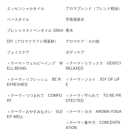
エッセンシャルオイル
アロマブレンド（ブレンド精油）
ベースオイル
芳香蒸留水
プレシャスストーンオイル 100ml
香水
DIY（アロマクラフト用基材）
アロマケア・その他
フェイスケア
ボディケア
＜テーマ＞ウェルビーイング W
＜テーマ＞リラックス GENTLY
ELL-BEING
RELAXED
＜テーマ＞リフレッシュ BE R
＜テーマ＞ジョイ JOY OF LIF
EFRESHED
E
＜テーマ＞つつまれて COMFO
＜テーマ＞守られて TO BE PR
RT
OTECTED
＜テーマ＞おやすみなさい SLE
＜テーマ＞ヨガ AROMA-YOGA
EP WELL
＜テーマ＞集中力 CONCENTR
ATION