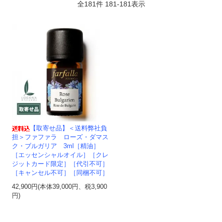
全
181
件
181
-
181
表示
【取寄せ品】＜送料弊社負
担＞ファファラ ローズ・ダマス
ク・ブルガリア 3ml［精油］
［エッセンシャルオイル］［クレ
ジットカード限定］［代引不可］
［キャンセル不可］［同梱不可］
42,900円(本体39,000円、税3,900
円)