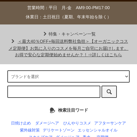
営業時間：平日 月-金 AM9:00-PM17:00
休業日：土日祝日（夏期、年末年始を除く）
特集・キャンペーン一覧
＜最大40％OFF+毎回送料弊社負担＞【オーガニックコス
メ定期便】お気に入りのコスメを毎月ご自宅にお届けします。
お得で安心な定期便始めませんか？！⇒詳しくはこちら
検索注目ワード
日焼け止め
ダメージヘア
ひんやりコスメ
アフターサンケア
紫外線対策
デリケートゾーン
エッセンシャルオイル