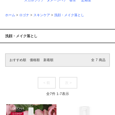
スカルプケア
ダメージヘア
香水
定期便
ホーム
>
ロゴナ
>
スキンケア
>
洗顔・メイク落とし
洗顔・メイク落とし
おすすめ順
価格順
新着順
全
7
商品
< 前
次 >
全
7
件
1
-
7
表示