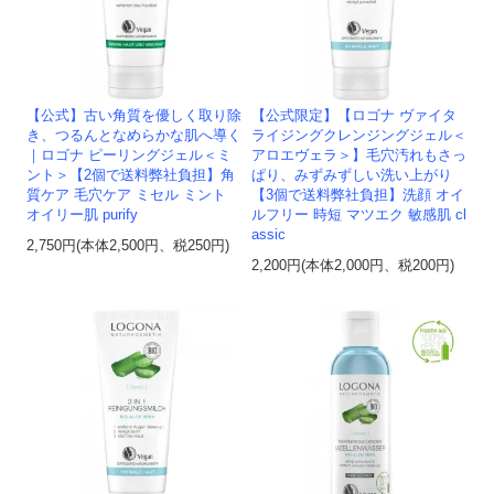
【公式】古い角質を優しく取り除
【公式限定】【ロゴナ ヴァイタ
き、つるんとなめらかな肌へ導く
ライジングクレンジングジェル＜
｜ロゴナ ピーリングジェル＜ミ
アロエヴェラ＞】毛穴汚れもさっ
ント＞【2個で送料弊社負担】角
ぱり、みずみずしい洗い上がり
質ケア 毛穴ケア ミセル ミント
【3個で送料弊社負担】洗顔 オイ
オイリー肌 purify
ルフリー 時短 マツエク 敏感肌 cl
assic
2,750円(本体2,500円、税250円)
2,200円(本体2,000円、税200円)