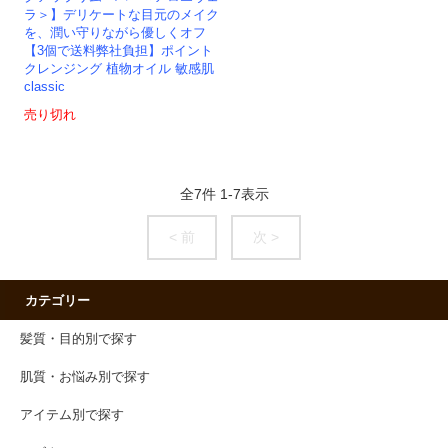
ラ＞】デリケートな目元のメイク
を、潤い守りながら優しくオフ
【3個で送料弊社負担】ポイント
クレンジング 植物オイル 敏感肌
classic
売り切れ
全
7
件
1
-
7
表示
< 前
次 >
カテゴリー
髪質・目的別で探す
肌質・お悩み別で探す
アイテム別で探す