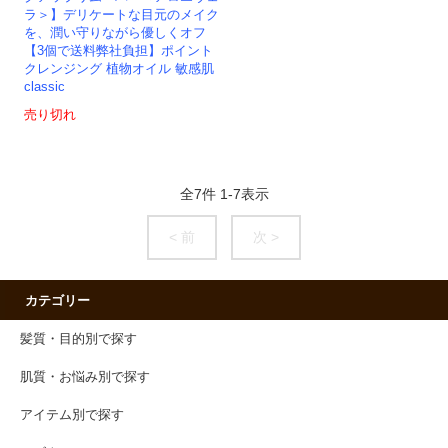
ラ＞】デリケートな目元のメイク
を、潤い守りながら優しくオフ
【3個で送料弊社負担】ポイント
クレンジング 植物オイル 敏感肌
classic
売り切れ
全
7
件
1
-
7
表示
< 前
次 >
カテゴリー
髪質・目的別で探す
肌質・お悩み別で探す
アイテム別で探す