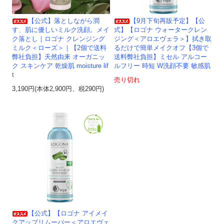
【公式】落としながら潤
【9月下旬再販予定】【公
す、肌に優しいミルク洗顔。メイ
式】【ロゴナ ウォータークレン
ク落とし｜ロゴナ クレンジング
ジング＜アロエヴェラ＞】拭き取
ミルク＜ローズ＞｜【2個で送料
るだけで簡単メイクオフ【3個で
弊社負担】天然由来 オーガニッ
送料弊社負担】ミセル アルコー
ク スキンケア 乾燥肌 moisture lif
ルフリー 時短 W洗顔不要 敏感肌
t
売り切れ
3,190円(本体2,900円、税290円)
【公式】【ロゴナ アイメイ
クアップリムーバー＜アロエヴェ