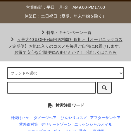
営業時間：平日 月-金 AM9:00-PM17:00
休業日：土日祝日（夏期、年末年始を除く）
特集・キャンペーン一覧
＜最大40％OFF+毎回送料弊社負担＞【オーガニックコス
メ定期便】お気に入りのコスメを毎月ご自宅にお届けします。
お得で安心な定期便始めませんか？！⇒詳しくはこちら
検索注目ワード
日焼け止め
ダメージヘア
ひんやりコスメ
アフターサンケア
紫外線対策
デリケートゾーン
エッセンシャルオイル