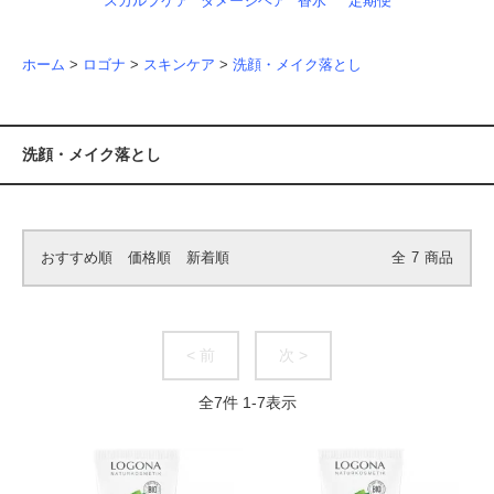
スカルプケア
ダメージヘア
香水
定期便
ホーム
>
ロゴナ
>
スキンケア
>
洗顔・メイク落とし
洗顔・メイク落とし
おすすめ順
価格順
新着順
全
7
商品
< 前
次 >
全
7
件
1
-
7
表示