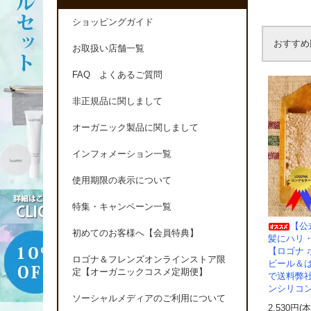
ショッピングガイド
おすすめ
お取扱い店舗一覧
FAQ よくあるご質問
非正規品に関しまして
オーガニック製品に関しまして
インフォメーション一覧
使用期限の表示について
特集・キャンペーン一覧
【公
初めてのお客様へ【会員特典】
髪にハリ
【ロゴナ 
ロゴナ＆フレンズオンラインストア限
ビール＆は
定【オーガニックコスメ定期便】
で送料弊
ンシリコ
ソーシャルメディアのご利用について
2,530円(