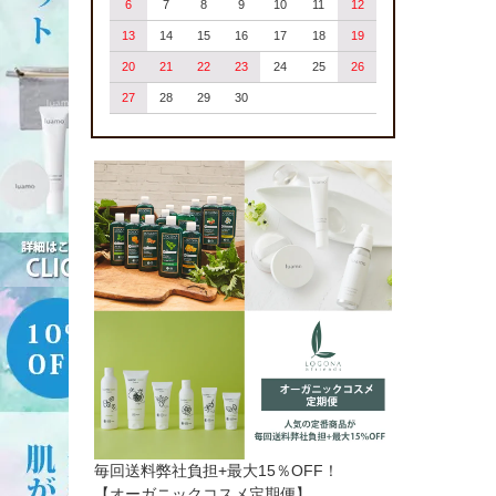
6
7
8
9
10
11
12
13
14
15
16
17
18
19
20
21
22
23
24
25
26
27
28
29
30
毎回送料弊社負担+最大15％OFF！
【オーガニックコスメ定期便】