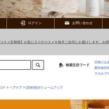
ログイン
お問い合わせ
ックコスメ定期便】お気に入りのコスメを毎月ご自宅にお届けします。お
日焼け止
検索注目ワード
紫外線対
スカルプ
ゴナ
>
ヘアケア
>
[目的別]ボリュームアップ