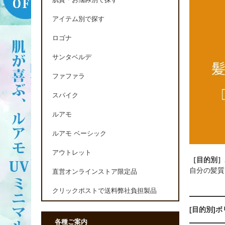
肌質・お悩み別で探す
アイテム別で探す
ロゴナ
サンタベルデ
ファファラ
スパイク
ルアモ
ルアモ ベーシック
アウトレット
［目的別］
自分の髪質
直営オンラインストア限定品
クリックポストで送料弊社負担製品
[目的別]
各種ご案内