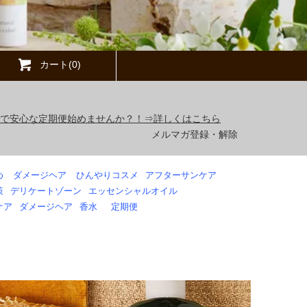
カート(0)
得で安心な定期便始めませんか？！⇒詳しくはこちら
メルマガ登録・解除
め
ダメージヘア
ひんやりコスメ
アフターサンケア
策
デリケートゾーン
エッセンシャルオイル
ケア
ダメージヘア
香水
定期便