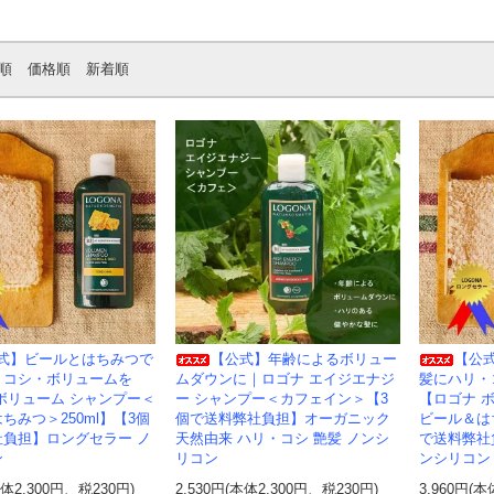
順
価格順
新着順
式】ビールとはちみつで
【公式】年齢によるボリュー
【公
・コシ・ボリュームを
ムダウンに｜ロゴナ エイジエナジ
髪にハリ・
ボリューム シャンプー＜
ー シャンプー＜カフェイン＞【3
【ロゴナ 
ちみつ＞250ml】【3個
個で送料弊社負担】オーガニック
ビール＆はち
社負担】ロングセラー ノ
天然由来 ハリ・コシ 艶髪 ノンシ
で送料弊社
ン
リコン
ンシリコン
本体2,300円、税230円)
2,530円(本体2,300円、税230円)
3,960円(本