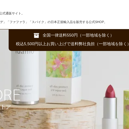
公式通販サイト。
デ」「ファファラ」「スパイク」の日本正規輸入品を販売する公式SHOP。
全国一律送料550円（一部地域を除く）
税込5,500円以上お買い上げで送料弊社負担（一部地域を除く