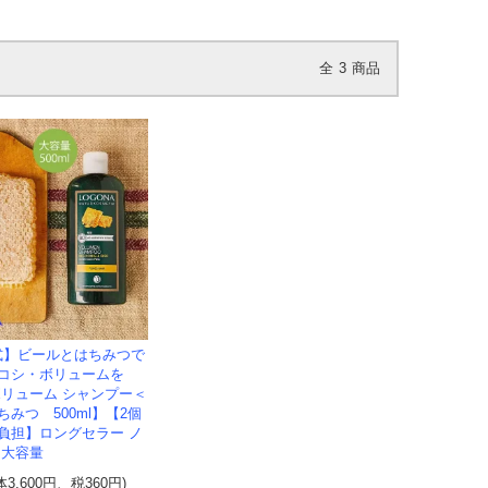
全
3
商品
式】ビールとはちみつで
コシ・ボリュームを
ボリューム シャンプー＜
みつ 500ml】【2個
負担】ロングセラー ノ
 大容量
体3,600円、税360円)