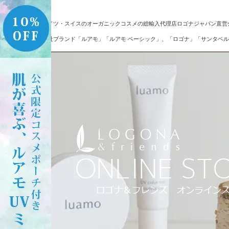
ドイツ・スイスのオーガニックコスメの総輸入代理店ロゴナジャパン直営
自社ブランド「ルアモ」「ルアモ ベーシック」、「ロゴナ」「サンタベル