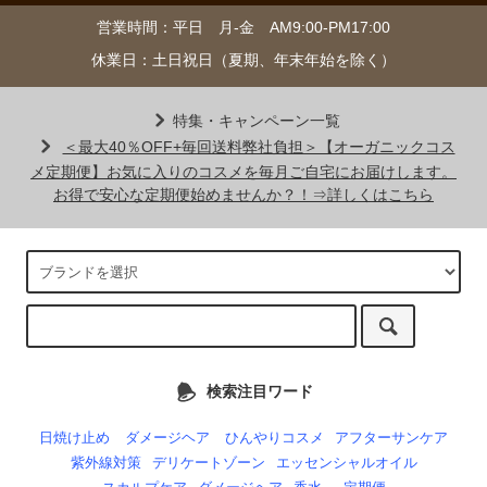
営業時間：平日 月-金 AM9:00-PM17:00
休業日：土日祝日（夏期、年末年始を除く）
特集・キャンペーン一覧
＜最大40％OFF+毎回送料弊社負担＞【オーガニックコス
メ定期便】お気に入りのコスメを毎月ご自宅にお届けします。
お得で安心な定期便始めませんか？！⇒詳しくはこちら
検索注目ワード
日焼け止め
ダメージヘア
ひんやりコスメ
アフターサンケア
紫外線対策
デリケートゾーン
エッセンシャルオイル