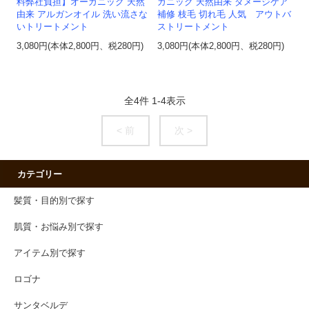
料弊社負担】オーガニック 天然
ガニック 天然由来 ダメージケア
由来 アルガンオイル 洗い流さな
補修 枝毛 切れ毛 人気 アウトバ
いトリートメント
ストリートメント
3,080円(本体2,800円、税280円)
3,080円(本体2,800円、税280円)
全
4
件
1
-
4
表示
< 前
次 >
カテゴリー
髪質・目的別で探す
肌質・お悩み別で探す
アイテム別で探す
ロゴナ
サンタベルデ