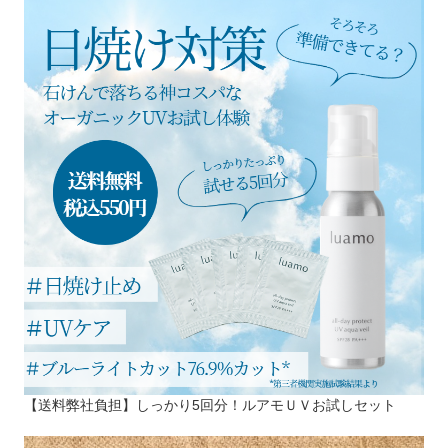
【送料弊社負担】しっかり5回分！ルアモＵＶお試しセット