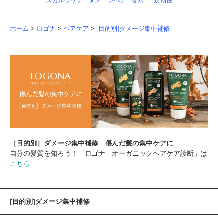
スカルプケア
ダメージヘア
香水
定期便
ホーム
>
ロゴナ
>
ヘアケア
>
[目的別]ダメージ集中補修
［目的別］ダメージ集中補修 傷んだ髪の集中ケアに
自分の髪質を知ろう！「ロゴナ オーガニックヘアケア診断」は
こちら
[目的別]ダメージ集中補修