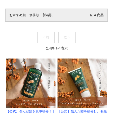
おすすめ順
価格順
新着順
全
4
商品
< 前
次 >
全
4
件
1
-
4
表示
【公式】傷んだ髪を集中補修！｜
【公式】傷んだ髪を補修し、毛先