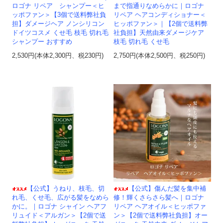
ロゴナ リペア シャンプー＜ヒ
まで指通りなめらかに｜ロゴナ
ッポファン＞【3個で送料弊社負
リペア ヘアコンディショナー＜
担】ダメージヘア ノンシリコン
ヒッポファン＞｜【2個で送料弊
ドイツコスメ くせ毛 枝毛 切れ毛
社負担】天然由来ダメージケア
シャンプー おすすめ
枝毛 切れ毛 くせ毛
2,530円(本体2,300円、税230円)
2,750円(本体2,500円、税250円)
【公式】うねり、枝毛、切
【公式】傷んだ髪を集中補
れ毛、くせ毛、広がる髪をなめら
修！輝くさらさら髪へ｜ロゴナ
かに。｜ロゴナ シャイン ヘアフ
リペア ヘアオイル＜ヒッポファ
リュイド＜アルガン＞【2個で送
ン＞【2個で送料弊社負担】オー