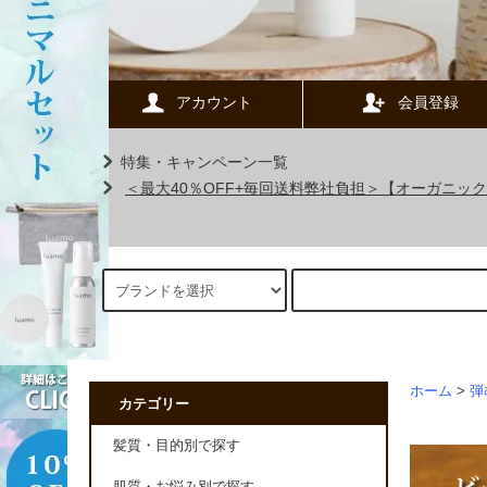
アカウント
会員登録
特集・キャンペーン一覧
＜最大40％OFF+毎回送料弊社負担＞【オーガニ
ホーム
>
弾
カテゴリー
髪質・目的別で探す