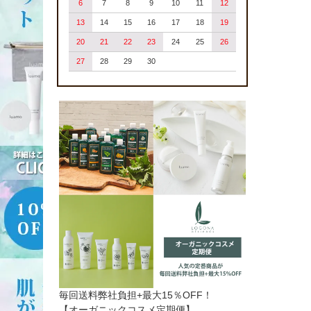
6
7
8
9
10
11
12
13
14
15
16
17
18
19
20
21
22
23
24
25
26
27
28
29
30
毎回送料弊社負担+最大15％OFF！
【オーガニックコスメ定期便】