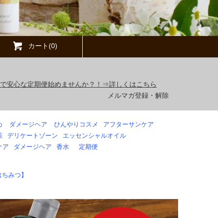
カート(0)
得で安心な定期便始めませんか？！⇒詳しくはこちら
メルマガ登録・解除
め
ダメージヘア
ひんやりコスメ
アフターサンケア
策
デリケートゾーン
エッセンシャルオイル
ケア
ダメージヘア
香水
定期便
はちみつ】