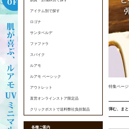
肌質・お悩み別で探す
アイテム別で探す
ロゴナ
サンタベルデ
ファファラ
スパイク
ルアモ
ルアモ ベーシック
特集ページ
アウトレット
直営オンラインストア限定品
弾む、まと
クリックポストで送料弊社負担製品
各種ご案内