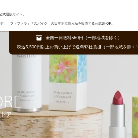
公式通販サイト。
デ」「ファファラ」「スパイク」の日本正規輸入品を販売する公式SHOP。
全国一律送料550円（一部地域を除く）
税込5,500円以上お買い上げで送料弊社負担（一部地域を除く