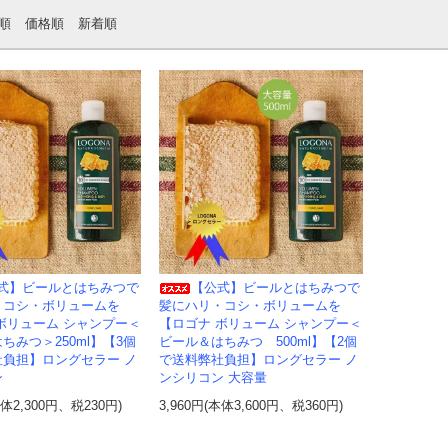
順
価格順
新着順
式】ビールとはちみつで
【公式】ビールとはちみつで
・コシ・ボリュームを
髪にハリ・コシ・ボリュームを
ボリューム シャンプー＜
【ロゴナ ボリューム シャンプー＜
ちみつ＞250ml】【3個
ビール＆はちみつ 500ml】【2個
社負担】ロングセラー ノ
で送料弊社負担】ロングセラー ノ
ン
ンシリコン 大容量
本体2,300円、税230円)
3,960円(本体3,600円、税360円)