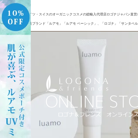
ドイツ・スイスのオーガニックコスメの総輸入代理店ロゴナジャパン直営
自社ブランド「ルアモ」「ルアモ ベーシック」、「ロゴナ」「サンタベル