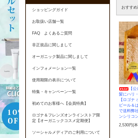
おすすめ
ショッピングガイド
お取扱い店舗一覧
FAQ よくあるご質問
非正規品に関しまして
オーガニック製品に関しまして
インフォメーション一覧
使用期限の表示について
【公
特集・キャンペーン一覧
髪にハリ
【ロゴナ 
初めてのお客様へ【会員特典】
ビール＆は
で送料弊
ロゴナ＆フレンズオンラインストア限
ンシリコ
定【オーガニックコスメ定期便】
2,530円(
ソーシャルメディアのご利用について