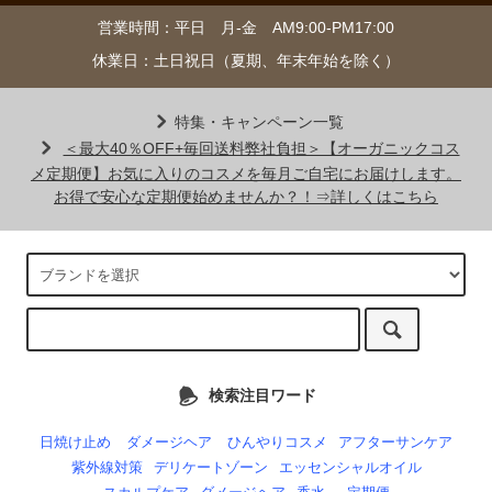
営業時間：平日 月-金 AM9:00-PM17:00
休業日：土日祝日（夏期、年末年始を除く）
特集・キャンペーン一覧
＜最大40％OFF+毎回送料弊社負担＞【オーガニックコス
メ定期便】お気に入りのコスメを毎月ご自宅にお届けします。
お得で安心な定期便始めませんか？！⇒詳しくはこちら
検索注目ワード
日焼け止め
ダメージヘア
ひんやりコスメ
アフターサンケア
紫外線対策
デリケートゾーン
エッセンシャルオイル