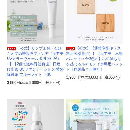
【公式】サンプル付・石け
【公式】【通常宅配便（送
んオフの美容液ファンデ【ルアモ
料お客様負担）】【ルアモ 木製
UVカラーヴェール SPF26 PA+
パレット＜全2色＞】木の温もり
+】【2個で送料弊社負担】日焼
を感じるルアモメイク専用パレッ
け止め UVファンデーション 紫外
ト［他製品と同梱可］
線対策 ブルーライト 下地
3,960円(本体3,600円、税360円)
3,960円(本体3,600円、税360円)