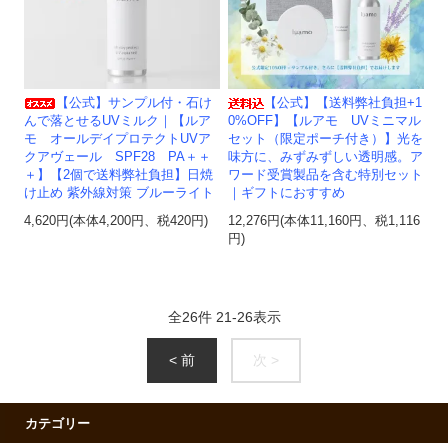
【公式】サンプル付・石け
【公式】【送料弊社負担+1
んで落とせるUVミルク｜【ルア
0%OFF】【ルアモ UVミニマル
モ オールデイプロテクトUVア
セット（限定ポーチ付き）】光を
クアヴェール SPF28 PA＋＋
味方に、みずみずしい透明感。ア
＋】【2個で送料弊社負担】日焼
ワード受賞製品を含む特別セット
け止め 紫外線対策 ブルーライト
｜ギフトにおすすめ
4,620円(本体4,200円、税420円)
12,276円(本体11,160円、税1,116
円)
全
26
件
21
-
26
表示
< 前
次 >
カテゴリー