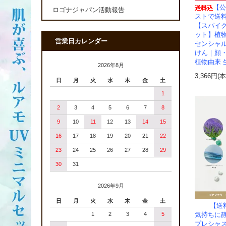
【公
ロゴナジャパン活動報告
ストで送料
【スパイク
ット】植
営業日カレンダー
センシャ
けん｜顔
植物由来 
2026年8月
3,366円(
日
月
火
水
木
金
土
1
2
3
4
5
6
7
8
9
10
11
12
13
14
15
16
17
18
19
20
21
22
23
24
25
26
27
28
29
30
31
2026年9月
日
月
火
水
木
金
土
【送
1
2
3
4
5
気持ちに
プレシャ