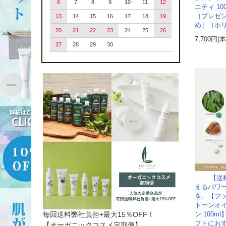
6
7
8
9
10
11
12
ニティ 1
［プレゼ
13
14
15
16
17
18
19
め］［ホ
20
21
22
23
24
25
26
7,700円(
27
28
29
30
【送
えるパワ
を。【フ
トーンオ
毎回送料弊社負担+最大15％OFF！
ン 100
フトにお
【オーガニックコスメ定期便】