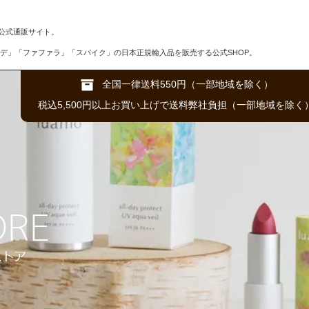
公式通販サイト。
デ」「ファファラ」「スパイク」の日本正規輸入品を販売する公式SHOP。
全国一律送料550円（一部地域を除く）
税込5,500円以上お買い上げで送料弊社負担（一部地域を除く