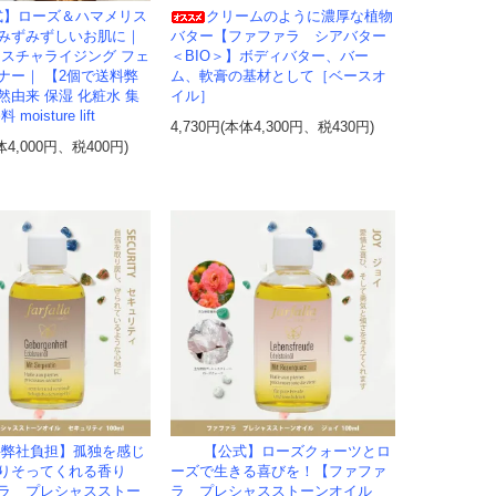
式】ローズ＆ハマメリス
クリームのように濃厚な植物
みずみずしいお肌に｜
バター【ファファラ シアバター
イスチャライジング フェ
＜BIO＞】ボディバター、バー
ナー｜ 【2個で送料弊
ム、軟膏の基材として［ベースオ
然由来 保湿 化粧水 集
イル］
oisture lift
4,730円(本体4,300円、税430円)
体4,000円、税400円)
料弊社負担】孤独を感じ
【公式】ローズクォーツとロ
りそってくれる香り
ーズで生きる喜びを！【ファファ
ラ プレシャスストー
ラ プレシャスストーンオイル