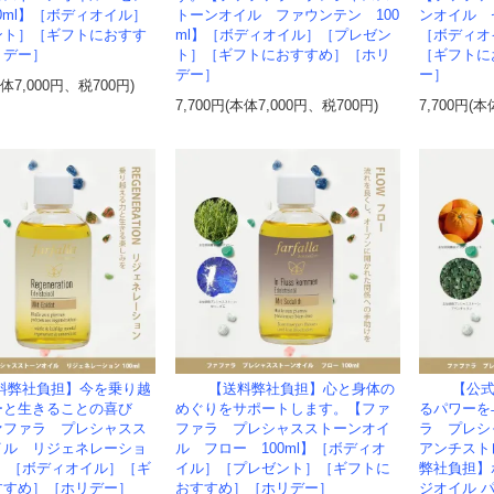
00ml】［ボディオイル］
トーンオイル ファウンテン 100
ンオイル セ
ント］［ギフトにおすす
ml】［ボディオイル］［プレゼン
［ボディオ
リデー］
ト］［ギフトにおすすめ］［ホリ
［ギフトに
デー］
ー］
本体7,000円、税700円)
7,700円(本体7,000円、税700円)
7,700円(本
料弊社負担】今を乗り越
【送料弊社負担】心と身体の
【公
ーと生きることの喜び
めぐりをサポートします。【ファ
るパワーを
ァファラ プレシャスス
ファラ プレシャスストーンオイ
ラ プレ
イル リジェネレーショ
ル フロー 100ml】［ボディオ
アンチストレ
ml】 ［ボディオイル］［ギ
イル］［プレゼント］［ギフトに
弊社負担】
すすめ］［ホリデー］
おすすめ］［ホリデー］
ジオイル 