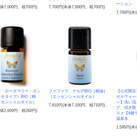
ーション
本体7,000円、税700円)
7,700円(本体7,000円、税700円)
7,700円(本
ラ ローズマリー・カン
ファファラ ナルデBIO［精油］
【公式限定
モタイプ）BIO［精
［エッセンシャルオイル］
セルウォー
ッセンシャルオイル］
＞】洗い流
7,810円(本体7,100円、税710円)
グ、拭き取
本体2,600円、税260円)
スメ【4個
温泉水
1,595円(本