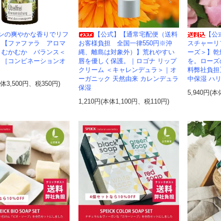
ンの爽やかな香りでリフ
【公式】【通常宅配便（送料
【公
！【ファファラ アロマ
お客様負担 全国一律550円※沖
スチャーリ
 むかむか バランス＜
縄、離島は対象外）】荒れやすい
ーズ＞】乾
】［コンビネーションオ
唇を優しく保護。｜ロゴナ リップ
を。ローズ
クリーム ＜キャレンデュラ＞｜オ
料弊社負担
ーガニック 天然由来 カレンデュラ
中保湿 ハリ 弾力
本体3,500円、税350円)
保湿
5,940円(本
1,210円(本体1,100円、税110円)