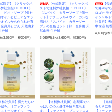
式限定】《クリックポ
【公式限定】《クリックポ
【公
弊社負担+10％OFF》
ストで送料弊社負担+10％OFF》
で健やかで
 ビオ・ソープ 4個セ
【スパイク カラーソープ 4個セ
ロゴナ モ
物オイルとピュアなエッ
ット】ナチュラル＆ヴィーガンな
イシャルト
ルオイルから作られた石
石けん「スパイク カラーソー
社負担】天
・全身用石けん 天然由来
プ」の全色セット｜顔・全身用 天
中保湿 無香料 m
生分解
然由来 生分解
4,400円(本
本体3,060円、税306円)
3,960円(本体3,600円、税360円)
料弊社負担】慌ただしい
【送料弊社負担】心配事でい
【送
静寂を。【ファファラ
っぱいの心と身体を解き放ちま
るときに寄
スストーンオイル セレ
す。【ファファラ プレシャスス
【ファファ