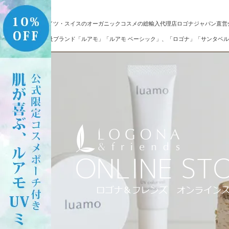
ドイツ・スイスのオーガニックコスメの総輸入代理店ロゴナジャパン直営
自社ブランド「ルアモ」「ルアモ ベーシック」、「ロゴナ」「サンタベル