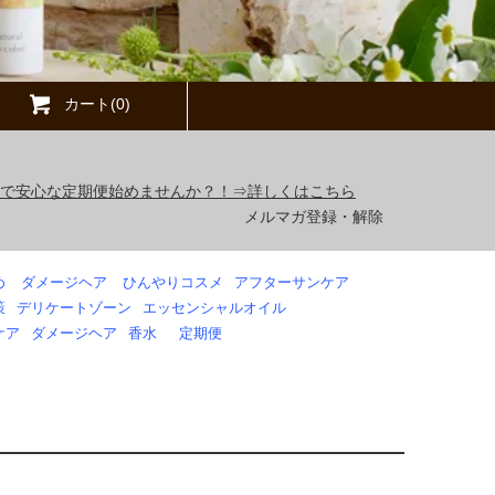
カート(0)
得で安心な定期便始めませんか？！⇒詳しくはこちら
メルマガ登録・解除
め
ダメージヘア
ひんやりコスメ
アフターサンケア
策
デリケートゾーン
エッセンシャルオイル
ケア
ダメージヘア
香水
定期便