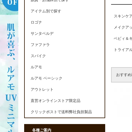
肌質・お悩み別で探す
アイテム別で探す
スキンケ
ロゴナ
メイクア
サンタベルデ
ベビィ＆
ファファラ
トライア
スパイク
ルアモ
おすすめ
ルアモ ベーシック
アウトレット
直営オンラインストア限定品
クリックポストで送料弊社負担製品
各種ご案内