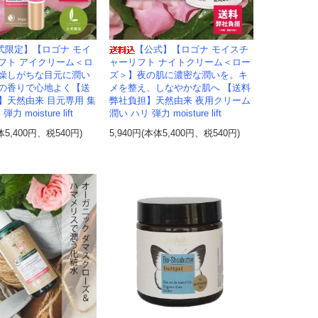
式限定】【ロゴナ モイ
【公式】【ロゴナ モイスチ
フト アイクリーム＜ロ
ャーリフト ナイトクリーム＜ロー
燥しがちな目元に潤い
ズ＞】夜の肌に濃密な潤いを。キ
の香りで心地よく【送
メを整え、しなやかな肌へ 【送料
】天然由来 目元専用 集
弊社負担】天然由来 夜用クリーム
 moisture lift
潤い ハリ 弾力 moisture lift
体5,400円、税540円)
5,940円(本体5,400円、税540円)