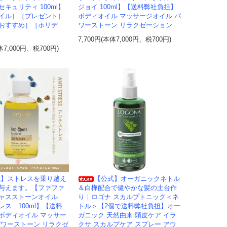
キュリティ 100ml】
ジョイ 100ml】【送料弊社負担】
イル］［プレゼント］
ボディオイル マッサージオイル パ
おすすめ］［ホリデ
ワーストーン リラクゼーション
7,700円(本体7,000円、税700円)
体7,000円、税700円)
式】ストレスを乗り越え
【公式】オーガニックネトル
与えます。【ファファ
＆白樺配合で健やかな髪の土台作
シャスストーンオイル
り｜ロゴナ スカルプトニック＜ネ
ス 100ml】【送料
トル＞【2個で送料弊社負担】オー
ボディオイル マッサー
ガニック 天然由来 頭皮ケア イラ
パワーストーン リラクゼ
クサ スカルプケア スプレー アウ