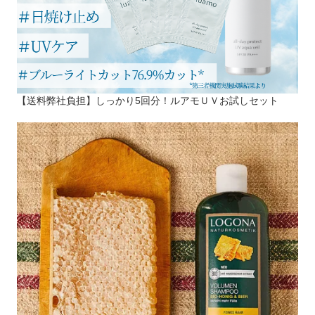
【送料弊社負担】しっかり5回分！ルアモＵＶお試しセット