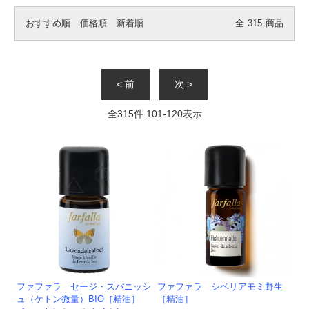
おすすめ順
価格順
新着順
全
315
商品
< 前
次 >
全
315
件
101
-
120
表示
ファファラ セージ・スパニッシ
ファファラ シベリアモミ野生
ュ（ケトン微量）BIO［精油］
［精油］