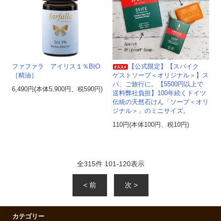
ファファラ アイリス１％BIO
【公式限定】【スパイク
［精油］
ゲストソープ＜オリジナル＞】ス
パ、ご旅行に。【5500円以上で
6,490円(本体5,900円、税590円)
送料弊社負担】100年続くドイツ
伝統の天然石けん「ソープ＜オリ
ジナル＞」のミニサイズ。
110円(本体100円、税10円)
全
315
件
101
-
120
表示
< 前
次 >
カテゴリー