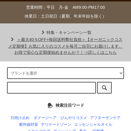
営業時間：平日 月-金 AM9:00-PM17:00
休業日：土日祝日（夏期、年末年始を除く）
特集・キャンペーン一覧
＜最大40％OFF+毎回送料弊社負担＞【オーガニックコス
メ定期便】お気に入りのコスメを毎月ご自宅にお届けします。
お得で安心な定期便始めませんか？！⇒詳しくはこちら
検索注目ワード
日焼け止め
ダメージヘア
ひんやりコスメ
アフターサンケア
紫外線対策
デリケートゾーン
エッセンシャルオイル