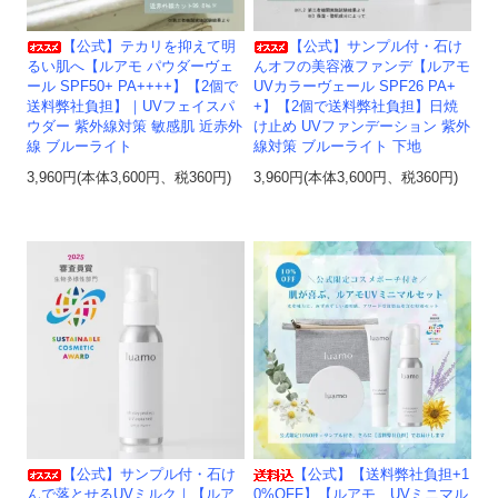
【公式】テカリを抑えて明
【公式】サンプル付・石け
るい肌へ【ルアモ パウダーヴェ
んオフの美容液ファンデ【ルアモ
ール SPF50+ PA++++】【2個で
UVカラーヴェール SPF26 PA+
送料弊社負担】｜UVフェイスパ
+】【2個で送料弊社負担】日焼
ウダー 紫外線対策 敏感肌 近赤外
け止め UVファンデーション 紫外
線 ブルーライト
線対策 ブルーライト 下地
3,960円(本体3,600円、税360円)
3,960円(本体3,600円、税360円)
【公式】サンプル付・石け
【公式】【送料弊社負担+1
んで落とせるUVミルク｜【ルア
0%OFF】【ルアモ UVミニマル