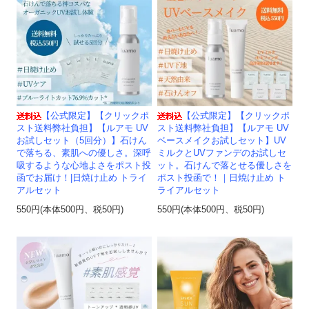
【公式限定】【クリックポ
【公式限定】【クリックポ
スト送料弊社負担】【ルアモ UV
スト送料弊社負担】【ルアモ UV
お試しセット（5回分）】石けん
ベースメイクお試しセット】UV
で落ちる、素肌への優しさ。深呼
ミルクとUVファンデのお試しセ
吸するような心地よさをポスト投
ット。石けんで落とせる優しさを
函でお届け！|日焼け止め トライ
ポスト投函で！｜日焼け止め ト
アルセット
ライアルセット
550円(本体500円、税50円)
550円(本体500円、税50円)