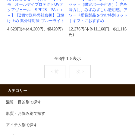
モ オールデイプロテクトUVア
セット（限定ポーチ付き）】光を
クアヴェール SPF28 PA＋＋
味方に、みずみずしい透明感。ア
＋】【2個で送料弊社負担】日焼
ワード受賞製品を含む特別セット
け止め 紫外線対策 ブルーライト
｜ギフトにおすすめ
4,620円(本体4,200円、税420円)
12,276円(本体11,160円、税1,116
円)
全
8
件
1
-
8
表示
< 前
次 >
カテゴリー
髪質・目的別で探す
肌質・お悩み別で探す
アイテム別で探す