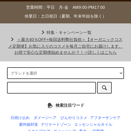
営業時間：平日 月-金 AM9:00-PM17:00
休業日：土日祝日（夏期、年末年始を除く）
特集・キャンペーン一覧
＜最大40％OFF+毎回送料弊社負担＞【オーガニックコス
メ定期便】お気に入りのコスメを毎月ご自宅にお届けします。
お得で安心な定期便始めませんか？！⇒詳しくはこちら
検索注目ワード
日焼け止め
ダメージヘア
ひんやりコスメ
アフターサンケア
紫外線対策
デリケートゾーン
エッセンシャルオイル