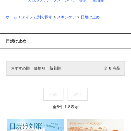
スカルプケア
ダメージヘア
香水
定期便
ホーム
>
アイテム別で探す
>
スキンケア
>
日焼け止め
日焼け止め
おすすめ順
価格順
新着順
全
8
商品
< 前
次 >
全
8
件
1
-
8
表示