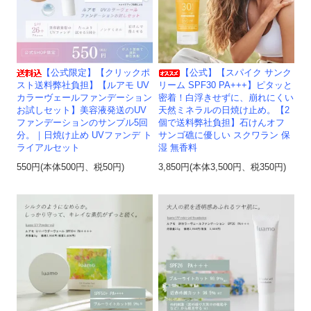
【公式限定】【クリックポ
【公式】【スパイク サンク
スト送料弊社負担】【ルアモ UV
リーム SPF30 PA+++】ピタッと
カラーヴェールファンデーション
密着！白浮きせずに、崩れにくい
お試しセット】美容液発送のUV
天然ミネラルの日焼け止め。【2
ファンデーションのサンプル5回
個で送料弊社負担】石けんオフ
分。｜日焼け止め UVファンデ ト
サンゴ礁に優しい スクワラン 保
ライアルセット
湿 無香料
550円(本体500円、税50円)
3,850円(本体3,500円、税350円)