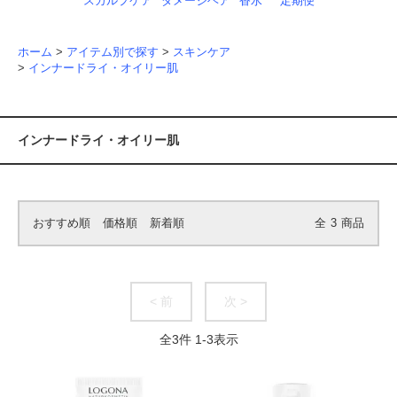
スカルプケア
ダメージヘア
香水
定期便
ホーム
>
アイテム別で探す
>
スキンケア
>
インナードライ・オイリー肌
インナードライ・オイリー肌
おすすめ順
価格順
新着順
全
3
商品
< 前
次 >
全
3
件
1
-
3
表示