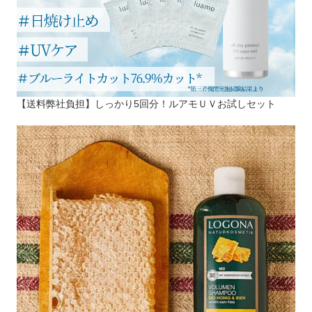
【送料弊社負担】しっかり5回分！ルアモＵＶお試しセット