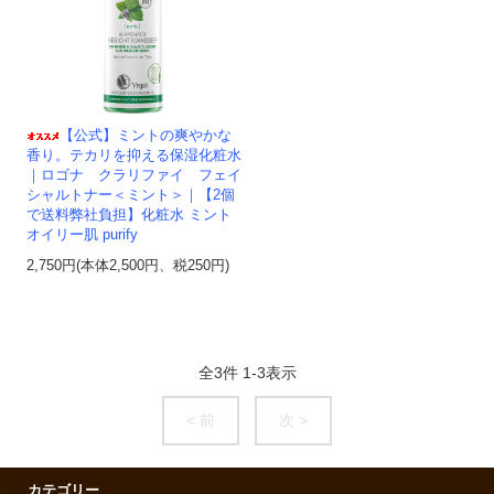
【公式】ミントの爽やかな
香り。テカリを抑える保湿化粧水
｜ロゴナ クラリファイ フェイ
シャルトナー＜ミント＞｜【2個
で送料弊社負担】化粧水 ミント
オイリー肌 purify
2,750円(本体2,500円、税250円)
全
3
件
1
-
3
表示
< 前
次 >
カテゴリー