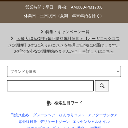
営業時間：平日 月-金 AM9:00-PM17:00
休業日：土日祝日（夏期、年末年始を除く）
特集・キャンペーン一覧
＜最大40％OFF+毎回送料弊社負担＞【オーガニックコス
メ定期便】お気に入りのコスメを毎月ご自宅にお届けします。
お得で安心な定期便始めませんか？！⇒詳しくはこちら
検索注目ワード
日焼け止め
ダメージヘア
ひんやりコスメ
アフターサンケア
紫外線対策
デリケートゾーン
エッセンシャルオイル