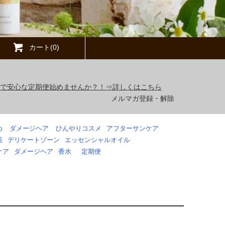
カート(0)
得で安心な定期便始めませんか？！⇒詳しくはこちら
メルマガ登録・解除
め
ダメージヘア
ひんやりコスメ
アフターサンケア
策
デリケートゾーン
エッセンシャルオイル
ケア
ダメージヘア
香水
定期便