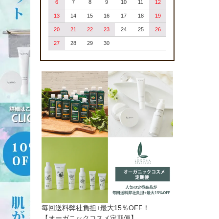
6
7
8
9
10
11
12
13
14
15
16
17
18
19
20
21
22
23
24
25
26
27
28
29
30
毎回送料弊社負担+最大15％OFF！
【オーガニックコスメ定期便】