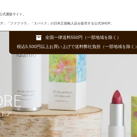
公式通販サイト。
デ」「ファファラ」「スパイク」の日本正規輸入品を販売する公式SHOP。
全国一律送料550円（一部地域を除く）
税込5,500円以上お買い上げで送料弊社負担（一部地域を除く