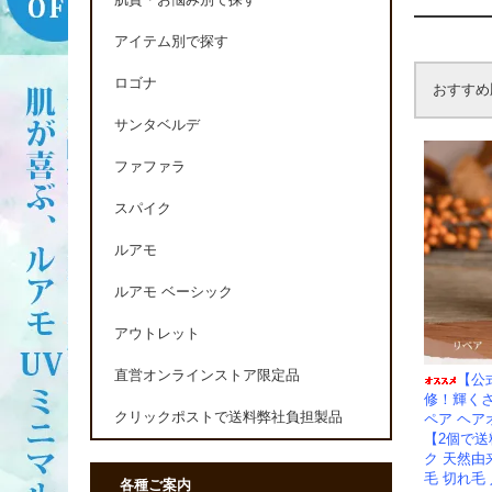
肌質・お悩み別で探す
アイテム別で探す
ロゴナ
おすすめ
サンタベルデ
ファファラ
スパイク
ルアモ
ルアモ ベーシック
アウトレット
直営オンラインストア限定品
【公
修！輝く
クリックポストで送料弊社負担製品
ペア ヘ
【2個で
ク 天然由
毛 切れ毛
各種ご案内