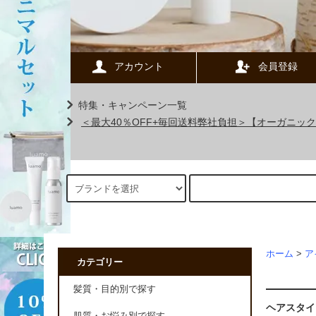
アカウント
会員登録
特集・キャンペーン一覧
＜最大40％OFF+毎回送料弊社負担＞【オーガニ
ホーム
>
ア
カテゴリー
髪質・目的別で探す
ヘアスタイ