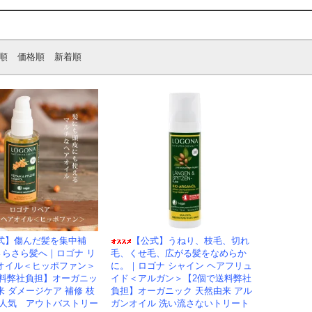
順
価格順
新着順
式】傷んだ髪を集中補
【公式】うねり、枝毛、切れ
さらさら髪へ｜ロゴナ リ
毛、くせ毛、広がる髪をなめらか
アオイル＜ヒッポファン＞
に。｜ロゴナ シャイン ヘアフリュ
送料弊社負担】オーガニッ
イド＜アルガン＞【2個で送料弊社
来 ダメージケア 補修 枝
負担】オーガニック 天然由来 アル
 人気 アウトバストリー
ガンオイル 洗い流さないトリート