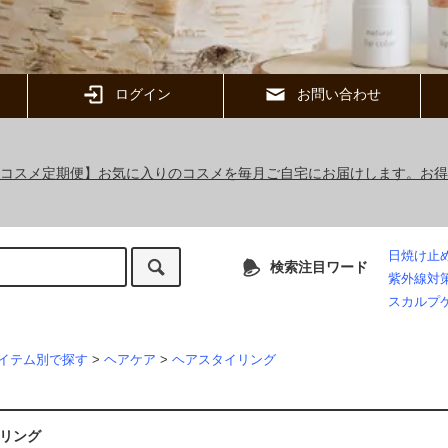
ログイン
お問い合わせ
ックコスメ定期便】お気に入りのコスメを毎月ご自宅にお届けします。お
日焼け止
検索注目ワード
紫外線対
スカルプ
イテム別で探す
>
ヘアケア
>
ヘアスタイリング
リング