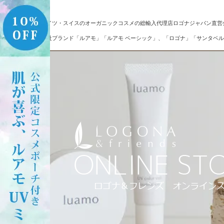
ドイツ・スイスのオーガニックコスメの総輸入代理店ロゴナジャパン直営
自社ブランド「ルアモ」「ルアモ ベーシック」、「ロゴナ」「サンタベル