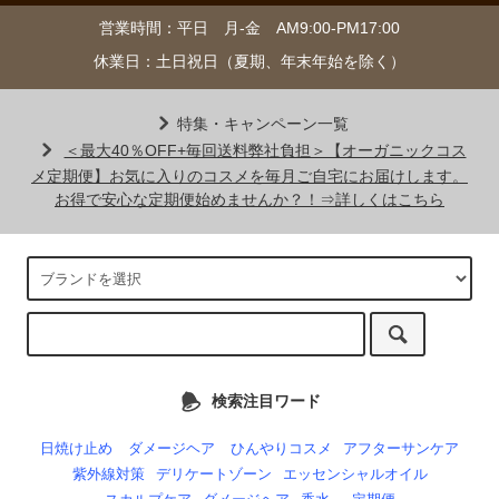
営業時間：平日 月-金 AM9:00-PM17:00
休業日：土日祝日（夏期、年末年始を除く）
特集・キャンペーン一覧
＜最大40％OFF+毎回送料弊社負担＞【オーガニックコス
メ定期便】お気に入りのコスメを毎月ご自宅にお届けします。
お得で安心な定期便始めませんか？！⇒詳しくはこちら
検索注目ワード
日焼け止め
ダメージヘア
ひんやりコスメ
アフターサンケア
紫外線対策
デリケートゾーン
エッセンシャルオイル