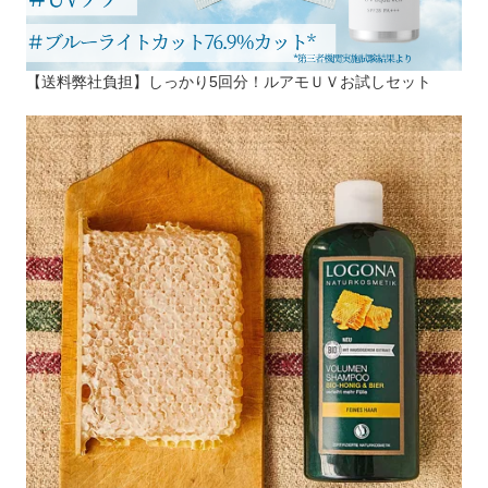
【送料弊社負担】しっかり5回分！ルアモＵＶお試しセット