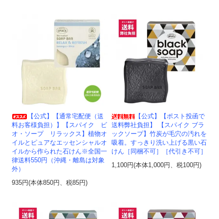
【公式】【通常宅配便（送
【公式】【ポスト投函で
料お客様負担）】【スパイク ビ
送料弊社負担】 【スパイク ブラ
オ・ソープ リラックス】植物オ
ックソープ】竹炭が毛穴の汚れを
イルとピュアなエッセンシャルオ
吸着。すっきり洗い上げる黒い石
イルから作られた石けん※全国一
けん［同梱不可］［代引き不可］
律送料550円（沖縄・離島は対象
1,100円(本体1,000円、税100円)
外）
935円(本体850円、税85円)