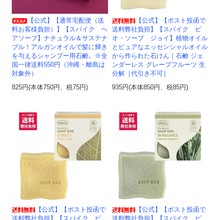
【公式】【通常宅配便（送
【公式】【ポスト投函で
料お客様負担）】【スパイク ヘ
送料弊社負担】【スパイク ビ
アソープ】ナチュラル＆サステナ
オ・ソープ ジョイ】植物オイル
ブル！アルガンオイルで髪に輝き
とピュアなエッセンシャルオイル
を与えるシャンプー用石鹸。※全
から作られた石けん｜石鹸 ジェ
国一律送料550円（沖縄・離島は
ンダーレス グレープフルーツ 生
対象外）
分解［代引き不可］
825円(本体750円、税75円)
935円(本体850円、税85円)
【公式】【ポスト投函で
【公式】【ポスト投函で
送料弊社負担】【スパイク ビ
送料弊社負担】【スパイク ビ