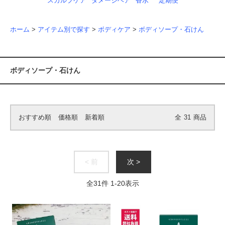
スカルプケア
ダメージヘア
香水
定期便
ホーム
>
アイテム別で探す
>
ボディケア
>
ボディソープ・石けん
ボディソープ・石けん
おすすめ順
価格順
新着順
全
31
商品
< 前
次 >
全
31
件
1
-
20
表示