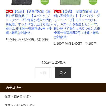
【公式】【通常宅配便（送
【公式】【通常宅配便（送
料お客様負担）】【スパイク ブ
料お客様負担）】【スパイク グ
ラックソープ】竹炭が毛穴の汚れ
リーンソープ】モロッコのクレ
を吸着。すっきり洗い上げる黒い
イ、ガスールを配合したソープ。
石けん ※全国一律送料550円（沖
良い香りで豊かに泡立つ石けん※
縄・離島は対象外）
全国一律送料550円（沖縄・離島
は対象外）
1,100円(本体1,000円、税100円)
1,100円(本体1,000円、税100円)
全
31
件
1
-
20
表示
< 前
次 >
カテゴリー
髪質・目的別で探す
肌質・お悩み別で探す