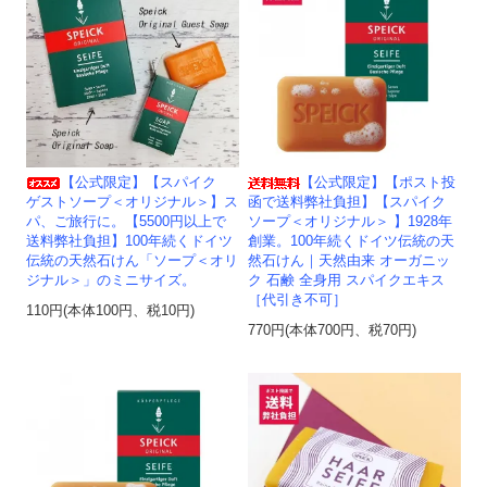
【公式限定】【スパイク
【公式限定】【ポスト投
ゲストソープ＜オリジナル＞】ス
函で送料弊社負担】【スパイク
パ、ご旅行に。【5500円以上で
ソープ＜オリジナル＞ 】1928年
送料弊社負担】100年続くドイツ
創業。100年続くドイツ伝統の天
伝統の天然石けん「ソープ＜オリ
然石けん｜天然由来 オーガニッ
ジナル＞」のミニサイズ。
ク 石鹸 全身用 スパイクエキス
［代引き不可］
110円(本体100円、税10円)
770円(本体700円、税70円)