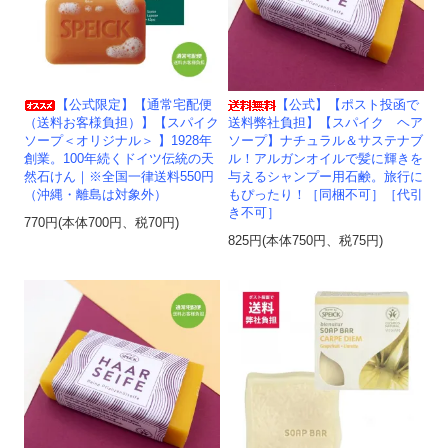
【公式限定】【通常宅配便
【公式】【ポスト投函で
（送料お客様負担）】【スパイク
送料弊社負担】【スパイク ヘア
ソープ＜オリジナル＞ 】1928年
ソープ】ナチュラル＆サステナブ
創業。100年続くドイツ伝統の天
ル！アルガンオイルで髪に輝きを
然石けん｜※全国一律送料550円
与えるシャンプー用石鹸。旅行に
（沖縄・離島は対象外）
もぴったり！［同梱不可］［代引
き不可］
770円(本体700円、税70円)
825円(本体750円、税75円)