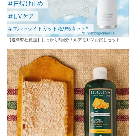
【送料弊社負担】しっかり5回分！ルアモＵＶお試しセット