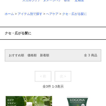
スカルプケア
ダメージヘア
香水
定期便
ホーム
>
アイテム別で探す
>
ヘアケア
>
クセ・広がる髪に
クセ・広がる髪に
おすすめ順
価格順
新着順
全
3
商品
< 前
次 >
全
3
件
1
-
3
表示