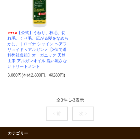
【公式】うねり、枝毛、切
れ毛、くせ毛、広がる髪をなめら
かに。｜ロゴナ シャイン ヘアフ
リュイド＜アルガン＞【2個で送
料弊社負担】オーガニック 天然
由来 アルガンオイル 洗い流さな
いトリートメント
3,080円(本体2,800円、税280円)
全
3
件
1
-
3
表示
< 前
次 >
カテゴリー