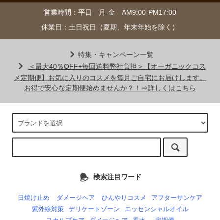
営業時間：平日 月-金 AM9:00-PM17:00
休業日：土日祝日（夏期、年末年始を除く）
特集・キャンペーン一覧
＜最大40％OFF+毎回送料弊社負担＞【オーガニックコス
メ定期便】お気に入りのコスメを毎月ご自宅にお届けします。
お得で安心な定期便始めませんか？！⇒詳しくはこちら
検索注目ワード
日焼け止め
ダメージヘア
ひんやりコスメ
アフターサンケア
紫外線対策
デリケートゾーン
エッセンシャルオイル