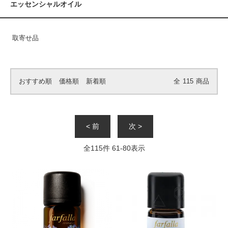
エッセンシャルオイル
取寄せ品
おすすめ順
価格順
新着順
全
115
商品
< 前
次 >
全
115
件
61
-
80
表示