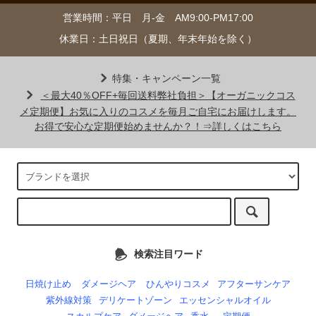
営業時間：平日 月-金 AM9:00-PM17:00
休業日：土日祝日（夏期、年末年始を除く）
特集・キャンペーン一覧
＜最大40％OFF+毎回送料弊社負担＞【オーガニックコス
メ定期便】お気に入りのコスメを毎月ご自宅にお届けします。
お得で安心な定期便始めませんか？！⇒詳しくはこちら
検索注目ワード
日焼け止め
ダメージヘア
ひんやりコスメ
アフターサンケア
紫外線対策
デリケートゾーン
エッセンシャルオイル