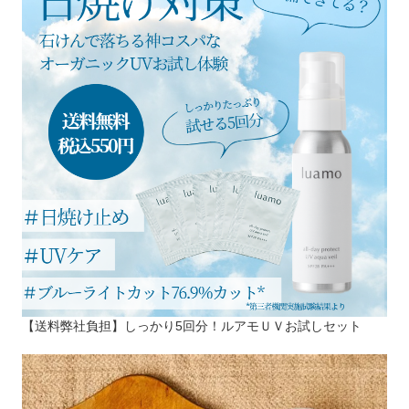
【送料弊社負担】しっかり5回分！ルアモＵＶお試しセット