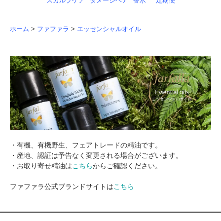
スカルプケア
ダメージヘア
香水
定期便
ホーム
>
ファファラ
>
エッセンシャルオイル
・有機、有機野生、フェアトレードの精油です。
・産地、認証は予告なく変更される場合がございます。
・お取り寄せ精油は
こちら
からご確認ください。
ファファラ公式ブランドサイトは
こちら