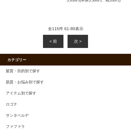
3,850円(本体3,500円、税350円)
全
115
件
61
-
80
表示
< 前
次 >
カテゴリー
髪質・目的別で探す
肌質・お悩み別で探す
アイテム別で探す
ロゴナ
サンタベルデ
ファファラ