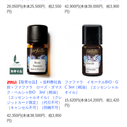
28,050円(本体25,500円、税2,550
42,900円(本体39,000円、税3,900
円)
円)
【取寄せ品】＜送料弊社負
ファファラ イモーテルBIO・G
担＞ファファラ ローズ・ダマス
C 3ml［精油］［エッセンシャル
ク・ペルシャBIO 3ml［精油］
オイル］
［エッセンシャルオイル］［クレ
15,620円(本体14,200円、税1,420
ジットカード限定］［代引不可］
円)
［キャンセル不可］［同梱不可］
42,350円(本体38,500円、税3,850
円)