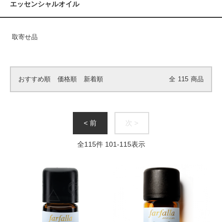
エッセンシャルオイル
取寄せ品
おすすめ順
価格順
新着順
全
115
商品
< 前
次 >
全
115
件
101
-
115
表示