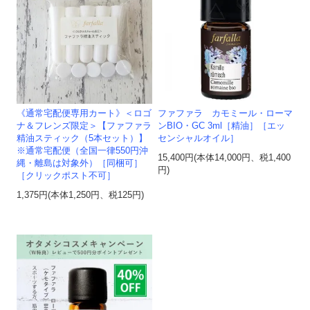
《通常宅配便専用カート》＜ロゴ
ファファラ カモミール・ローマ
ナ＆フレンズ限定＞【ファファラ
ンBIO・GC 3ml［精油］［エッ
精油スティック（5本セット）】
センシャルオイル］
※通常宅配便（全国一律550円沖
15,400円(本体14,000円、税1,400
縄・離島は対象外）［同梱可］
円)
［クリックポスト不可］
1,375円(本体1,250円、税125円)