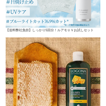
【送料弊社負担】しっかり5回分！ルアモＵＶお試しセット