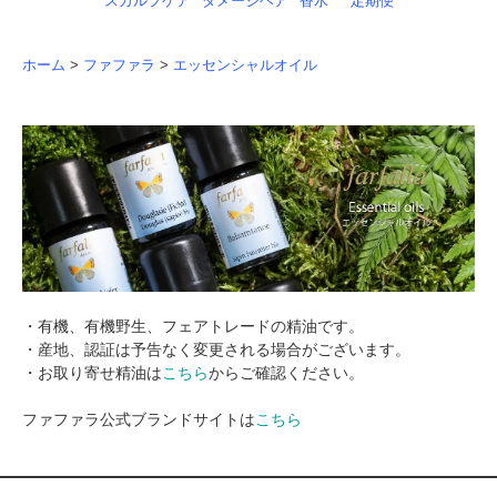
スカルプケア
ダメージヘア
香水
定期便
ホーム
>
ファファラ
>
エッセンシャルオイル
・有機、有機野生、フェアトレードの精油です。
・産地、認証は予告なく変更される場合がございます。
・お取り寄せ精油は
こちら
からご確認ください。
ファファラ公式ブランドサイトは
こちら