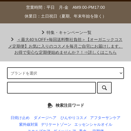
営業時間：平日 月-金 AM9:00-PM17:00
休業日：土日祝日（夏期、年末年始を除く）
特集・キャンペーン一覧
＜最大40％OFF+毎回送料弊社負担＞【オーガニックコス
メ定期便】お気に入りのコスメを毎月ご自宅にお届けします。
お得で安心な定期便始めませんか？！⇒詳しくはこちら
検索注目ワード
日焼け止め
ダメージヘア
ひんやりコスメ
アフターサンケア
紫外線対策
デリケートゾーン
エッセンシャルオイル