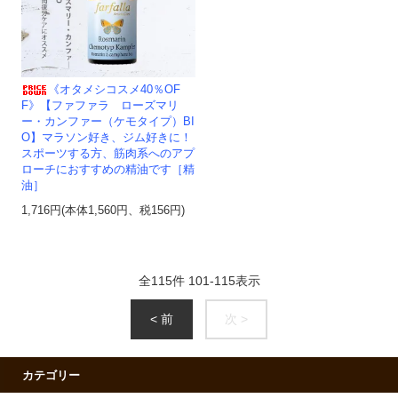
《オタメシコスメ40％OF
F》【ファファラ ローズマリ
ー・カンファー（ケモタイプ）BI
O】マラソン好き、ジム好きに！
スポーツする方、筋肉系へのアプ
ローチにおすすめの精油です［精
油］
1,716円(本体1,560円、税156円)
全
115
件
101
-
115
表示
< 前
次 >
カテゴリー