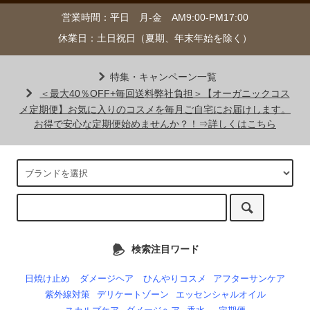
営業時間：平日 月-金 AM9:00-PM17:00
休業日：土日祝日（夏期、年末年始を除く）
特集・キャンペーン一覧
＜最大40％OFF+毎回送料弊社負担＞【オーガニックコス
メ定期便】お気に入りのコスメを毎月ご自宅にお届けします。
お得で安心な定期便始めませんか？！⇒詳しくはこちら
検索注目ワード
日焼け止め
ダメージヘア
ひんやりコスメ
アフターサンケア
紫外線対策
デリケートゾーン
エッセンシャルオイル