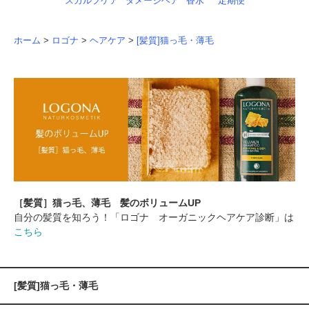
スカルプケア
ダメージヘア
香水
定期便
ホーム
>
ロゴナ
>
ヘアケア
>
[髪質]猫っ毛・薄毛
［髪質］猫っ毛、薄毛 髪のボリュームUP
自分の髪質を知ろう！「ロゴナ オーガニックヘアケア診断」は
こちら
[髪質]猫っ毛・薄毛