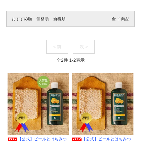
おすすめ順
価格順
新着順
全
2
商品
< 前
次 >
全
2
件
1
-
2
表示
【公式】ビールとはちみつ
【公式】ビールとはちみつ