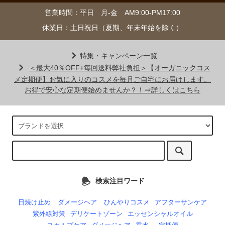
営業時間：平日 月-金 AM9:00-PM17:00
休業日：土日祝日（夏期、年末年始を除く）
特集・キャンペーン一覧
＜最大40％OFF+毎回送料弊社負担＞【オーガニックコス
メ定期便】お気に入りのコスメを毎月ご自宅にお届けします。
お得で安心な定期便始めませんか？！⇒詳しくはこちら
検索注目ワード
日焼け止め
ダメージヘア
ひんやりコスメ
アフターサンケア
紫外線対策
デリケートゾーン
エッセンシャルオイル