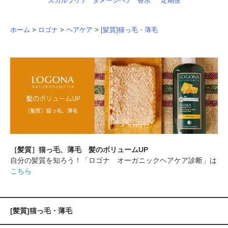
スカルプケア
ダメージヘア
香水
定期便
ホーム
>
ロゴナ
>
ヘアケア
>
[髪質]猫っ毛・薄毛
［髪質］猫っ毛、薄毛 髪のボリュームUP
自分の髪質を知ろう！「ロゴナ オーガニックヘアケア診断」は
こちら
[髪質]猫っ毛・薄毛