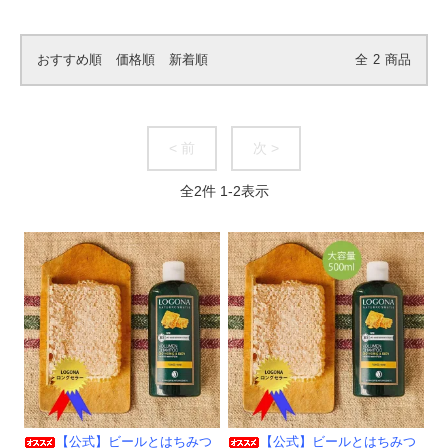
おすすめ順
価格順
新着順
全
2
商品
< 前
次 >
全
2
件
1
-
2
表示
【公式】ビールとはちみつ
【公式】ビールとはちみつ