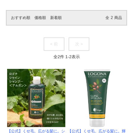
おすすめ順
価格順
新着順
全
2
商品
< 前
次 >
全
2
件
1
-
2
表示
【公式】くせ毛、広がる髪に。シ
【公式】くせ毛、広がる髪に。輝