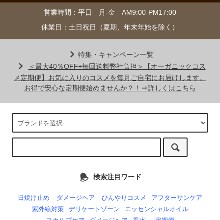
営業時間：平日 月-金 AM9:00-PM17:00
休業日：土日祝日（夏期、年末年始を除く）
特集・キャンペーン一覧
＜最大40％OFF+毎回送料弊社負担＞【オーガニックコス
メ定期便】お気に入りのコスメを毎月ご自宅にお届けします。
お得で安心な定期便始めませんか？！⇒詳しくはこちら
検索注目ワード
日焼け止め
ダメージヘア
ひんやりコスメ
アフターサンケア
紫外線対策
デリケートゾーン
エッセンシャルオイル