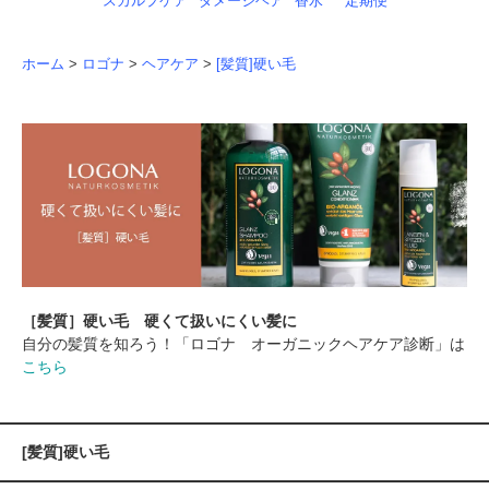
スカルプケア
ダメージヘア
香水
定期便
ホーム
>
ロゴナ
>
ヘアケア
>
[髪質]硬い毛
［髪質］硬い毛 硬くて扱いにくい髪に
自分の髪質を知ろう！「ロゴナ オーガニックヘアケア診断」は
こちら
[髪質]硬い毛