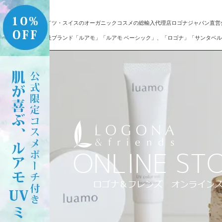
ドイツ・スイスのオーガニックコスメの総輸入代理店ロゴナジャパン直営
自社ブランド「ルアモ」「ルアモ ベーシック」、「ロゴナ」「サンタベル