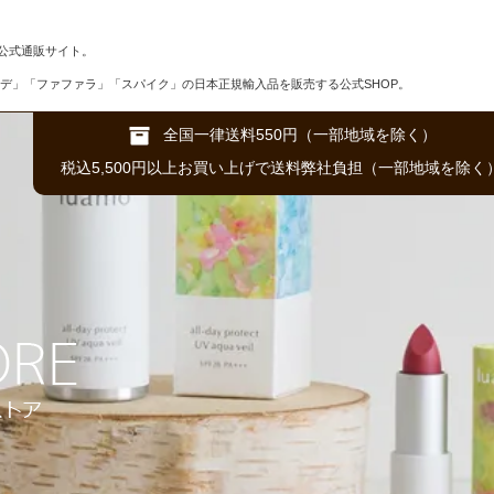
公式通販サイト。
デ」「ファファラ」「スパイク」の日本正規輸入品を販売する公式SHOP。
全国一律送料550円（一部地域を除く）
税込5,500円以上お買い上げで送料弊社負担（一部地域を除く