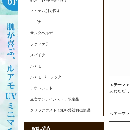
肌質・お悩み別で探す
アイテム別で探す
ロゴナ
サンタベルデ
ファファラ
スパイク
ルアモ
ルアモ ベーシック
＜テーマ＞ジ
アウトレット
あわただし
直営オンラインストア限定品
クリックポストで送料弊社負担製品
＜テーマ＞ジ
各種ご案内