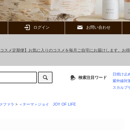
ログイン
お問い合わせ
ックコスメ定期便】お気に入りのコスメを毎月ご自宅にお届けします。お
日焼け止
検索注目ワード
紫外線対
スカルプ
ァファラ
>
＜テーマ＞ジョイ JOY OF LIFE