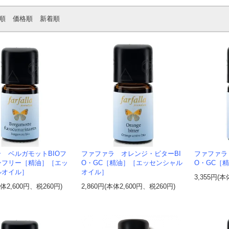
順
価格順
新着順
 ベルガモットBIOフ
ファファラ オレンジ・ビターBI
ファファラ
ンフリー［精油］［エッ
O・GC［精油］［エッセンシャル
O・GC［
ルオイル］
オイル］
3,355円(本
本体2,600円、税260円)
2,860円(本体2,600円、税260円)