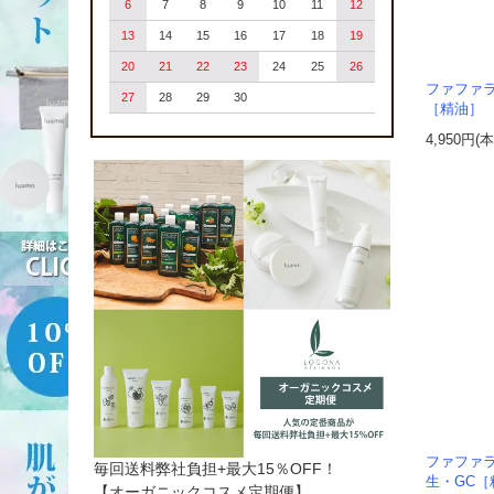
6
7
8
9
10
11
12
13
14
15
16
17
18
19
20
21
22
23
24
25
26
ファファラ
27
28
29
30
［精油］
4,950円(
ファファラ
毎回送料弊社負担+最大15％OFF！
生・GC［
【オーガニックコスメ定期便】