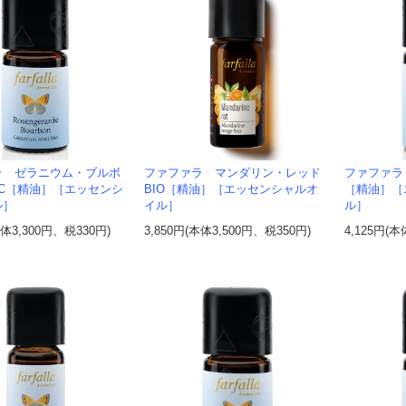
ラ ゼラニウム・ブルボ
ファファラ マンダリン・レッド
ファファラ
GC［精油］［エッセンシ
BIO［精油］［エッセンシャルオ
［精油］［
ル］
イル］
ル］
本体3,300円、税330円)
3,850円(本体3,500円、税350円)
4,125円(本