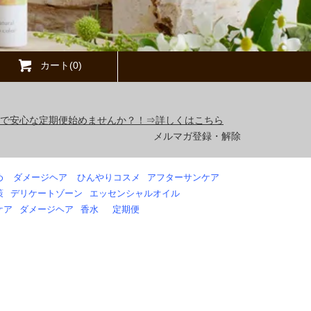
カート(0)
得で安心な定期便始めませんか？！⇒詳しくはこちら
メルマガ登録・解除
め
ダメージヘア
ひんやりコスメ
アフターサンケア
策
デリケートゾーン
エッセンシャルオイル
ケア
ダメージヘア
香水
定期便