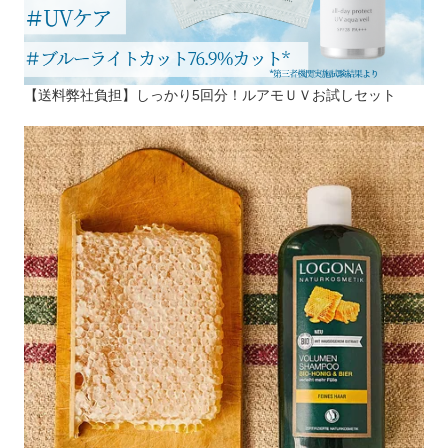
【送料弊社負担】しっかり5回分！ルアモＵＶお試しセット