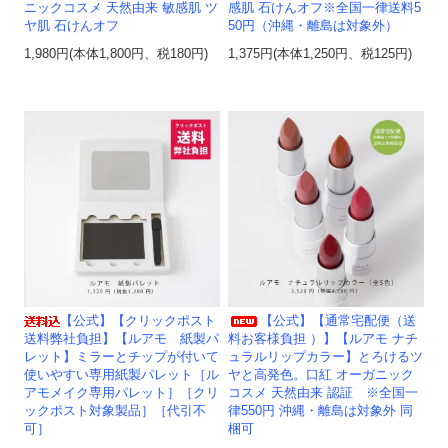
ニックコスメ 天然由来 敏感肌 ツ
感肌 石けんオフ※全国一律送料5
ヤ肌 石けんオフ
50円（沖縄・離島は対象外）
1,980円(本体1,800円、税180円)
1,375円(本体1,250円、税125円)
【公式】【クリックポスト
【公式】【通常宅配便（送
送料弊社負担】【ルアモ 紙製パ
料お客様負担 ）】【ルアモ ナチ
レット】ミラーとチップが付いて
ュラルリップカラー】とろけるツ
使いやすい専用紙製パレット［ル
ヤと高発色。口紅 オーガニック
アモメイク専用パレット］［クリ
コスメ 天然由来 認証 ※全国一
ックポスト対象製品］［代引不
律550円 沖縄・離島は対象外 同
可］
梱可