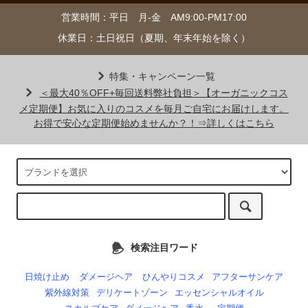
営業時間：平日 月-金 AM9:00-PM17:00
休業日：土日祝日（夏期、年末年始を除く）
特集・キャンペーン一覧
＜最大40％OFF+毎回送料弊社負担＞【オーガニックコス
メ定期便】お気に入りのコスメを毎月ご自宅にお届けします。
お得で安心な定期便始めませんか？！⇒詳しくはこちら
検索注目ワード
日焼け止め
ダメージヘア
ひんやりコスメ
アフターサンケア
紫外線対策
デリケートゾーン
エッセンシャルオイル