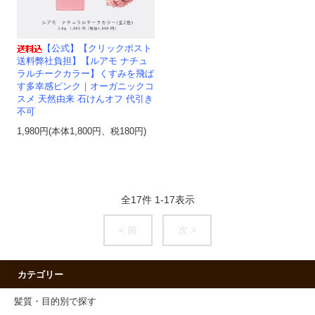
【公式】【クリックポスト
送料弊社負担】【ルアモ ナチュ
ラルチークカラー】くすみを飛ば
す多幸感ピンク｜オーガニックコ
スメ 天然由来 石けんオフ 代引き
不可
1,980円(本体1,800円、税180円)
全
17
件
1
-
17
表示
< 前
次 >
カテゴリー
髪質・目的別で探す