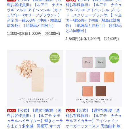
料お客様負担）【ルアモ ナチュ
料お客様負担）【ルアモ ナチュ
ラル マルチ アイペンシル（カフ
ラル マルチ アイペンシル ブロン
ェ/グレー/オリーブブラウン）】
ド（スクリューブラシ付）】※全
※全国一律550円（沖縄・離島は
国一律550円（沖縄・離島は対象
対象外）［他製品と同梱可］
外）［他製品と同梱可］［他製品
との同梱可］
1,100円(本体1,000円、税100円)
1,540円(本体1,400円、税140円)
【公式】【通常宅配便（送
【公式】【通常宅配便（送
料お客様負担）】【ルアモ ナチ
料お客様負担）【ルアモ ナチュ
ュラルハイライター】輝きオーラ
ラルアイカラー】アイシャドウ
をまとう多幸感｜同梱可 オーガ
オーガニックコスメ 天然由来 敏