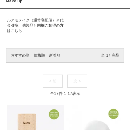
Make up
ルアモメイク（通常宅配便）※代
金引換、他製品と同梱ご希望の方
はこちら
おすすめ順
価格順
新着順
全
17
商品
< 前
次 >
全
17
件
1
-
17
表示