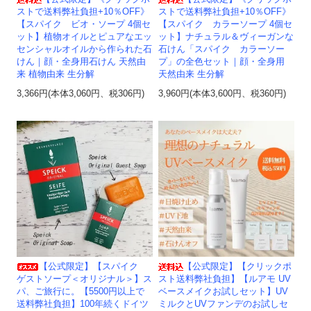
ストで送料弊社負担+10％OFF》
ストで送料弊社負担+10％OFF》
【スパイク ビオ・ソープ 4個セ
【スパイク カラーソープ 4個セ
ット】植物オイルとピュアなエッ
ット】ナチュラル＆ヴィーガンな
センシャルオイルから作られた石
石けん「スパイク カラーソー
けん｜顔・全身用石けん 天然由
プ」の全色セット｜顔・全身用
来 植物由来 生分解
天然由来 生分解
3,366円(本体3,060円、税306円)
3,960円(本体3,600円、税360円)
【公式限定】【スパイク
【公式限定】【クリックポ
ゲストソープ＜オリジナル＞】ス
スト送料弊社負担】【ルアモ UV
パ、ご旅行に。【5500円以上で
ベースメイクお試しセット】UV
送料弊社負担】100年続くドイツ
ミルクとUVファンデのお試しセ