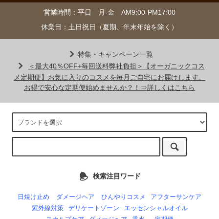
営業時間：平日 月-金 AM9:00-PM17:00
休業日：土日祝日（夏期、年末年始を除く）
特集・キャンペーン一覧
＜最大40％OFF+毎回送料弊社負担＞【オーガニックコス
メ定期便】お気に入りのコスメを毎月ご自宅にお届けします。
お得で安心な定期便始めませんか？！⇒詳しくはこちら
検索注目ワード
日焼け止め
ダメージヘア
ひんやりコスメ
アフターサンケア
紫外線対策
デリケートゾーン
エッセンシャルオイル