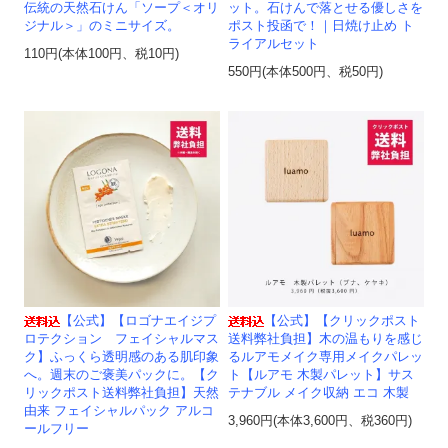
伝統の天然石けん「ソープ＜オリ
ット。石けんで落とせる優しさを
ジナル＞」のミニサイズ。
ポスト投函で！｜日焼け止め ト
ライアルセット
110円(本体100円、税10円)
550円(本体500円、税50円)
【公式】【ロゴナエイジプ
【公式】【クリックポスト
ロテクション フェイシャルマス
送料弊社負担】木の温もりを感じ
ク】ふっくら透明感のある肌印象
るルアモメイク専用メイクパレッ
へ。週末のご褒美パックに。【ク
ト【ルアモ 木製パレット】サス
リックポスト送料弊社負担】天然
テナブル メイク収納 エコ 木製
由来 フェイシャルパック アルコ
3,960円(本体3,600円、税360円)
ールフリー