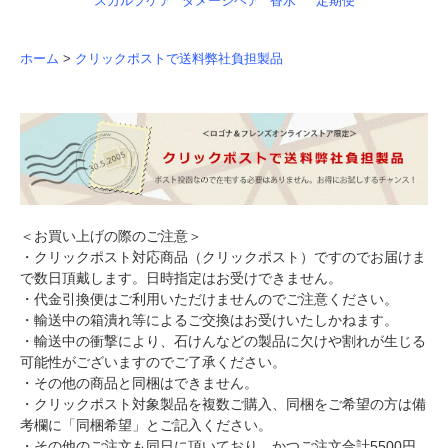
スカルプケア
ダメージヘア
香水
定期便
ホーム
>
クリックポストで送料弊社負担製品
＜お買い上げの際のご注意＞
・クリックポスト対応商品（クリックポスト）ですのでお届けま
で数日頂戴します。日時指定はお受けできません。
・代金引換便はご利用いただけませんのでご注意ください。
・輸送中の箱潰れ等によるご交換はお受けいたしかねます。
・輸送中の衝撃により、石けんなどの製品に欠けや割れが生じる
可能性がございますのでご了承ください。
・その他の商品と同梱はできません。
・クリックポスト対象製品を複数ご購入、同梱をご希望の方は備
考欄に「同梱希望」とご記入ください。
・その他のご注文も同日に頂いており、かつご注文合計5500円