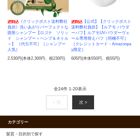
《クリックポスト送料弊社
【公式】【クリックポスト
負担》洗いあがりパーフェクトな
送料弊社負担】【ルアモ パウダ
固形シャンプー【ロゴナ ソリッ
ーパフ】ルアモUVパウダーヴェ
ド シャンプー＜ヘンプ＆ネトル
ール専用替えパフ［同梱不可］
＞】 ［代引不可］［シャンプー
［クレジットカード・Amazonpa
人気］
y限定］
2,530円(本体2,300円、税230円)
605円(本体550円、税55円)
全
24
件
1
-
20
表示
< 前
次 >
カテゴリー
髪質・目的別で探す