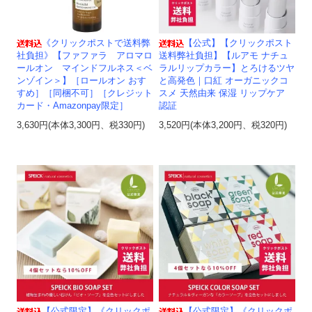
《クリックポストで送料弊
【公式】【クリックポスト
社負担》【ファファラ アロマロ
送料弊社負担】【ルアモ ナチュ
ールオン マインドフルネス＜ベ
ラルリップカラー】とろけるツヤ
ンゾイン＞】［ロールオン おす
と高発色｜口紅 オーガニックコ
すめ］［同梱不可］［クレジット
スメ 天然由来 保湿 リップケア
カード・Amazonpay限定］
認証
3,630円(本体3,300円、税330円)
3,520円(本体3,200円、税320円)
【公式限定】《クリックポ
【公式限定】《クリックポ