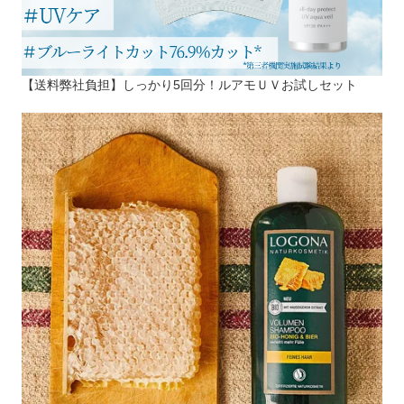
【送料弊社負担】しっかり5回分！ルアモＵＶお試しセット