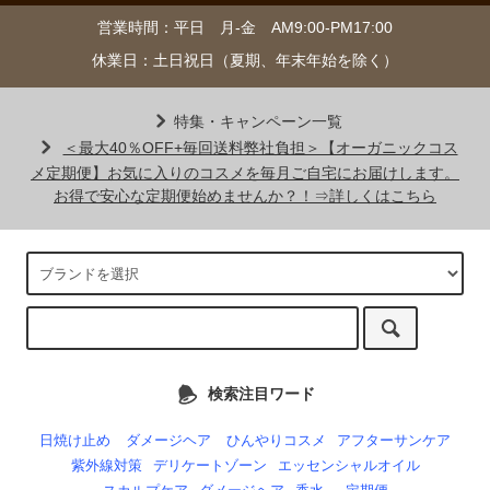
営業時間：平日 月-金 AM9:00-PM17:00
休業日：土日祝日（夏期、年末年始を除く）
特集・キャンペーン一覧
＜最大40％OFF+毎回送料弊社負担＞【オーガニックコス
メ定期便】お気に入りのコスメを毎月ご自宅にお届けします。
お得で安心な定期便始めませんか？！⇒詳しくはこちら
検索注目ワード
日焼け止め
ダメージヘア
ひんやりコスメ
アフターサンケア
紫外線対策
デリケートゾーン
エッセンシャルオイル