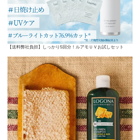
【送料弊社負担】しっかり5回分！ルアモＵＶお試しセット