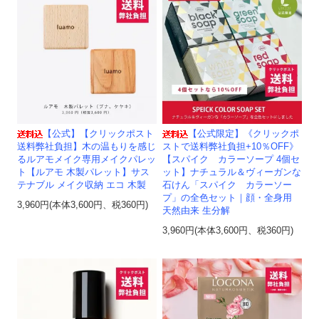
【公式】【クリックポスト
【公式限定】《クリックポ
送料弊社負担】木の温もりを感じ
ストで送料弊社負担+10％OFF》
るルアモメイク専用メイクパレッ
【スパイク カラーソープ 4個セ
ト【ルアモ 木製パレット】サス
ット】ナチュラル＆ヴィーガンな
テナブル メイク収納 エコ 木製
石けん「スパイク カラーソー
プ」の全色セット｜顔・全身用
3,960円(本体3,600円、税360円)
天然由来 生分解
3,960円(本体3,600円、税360円)