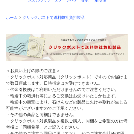
スカルプケア
ダメージヘア
香水
定期便
ホーム
>
クリックポストで送料弊社負担製品
＜お買い上げの際のご注意＞
・クリックポスト対応商品（クリックポスト）ですのでお届けま
で数日頂戴します。日時指定はお受けできません。
・代金引換便はご利用いただけませんのでご注意ください。
・輸送中の箱潰れ等によるご交換はお受けいたしかねます。
・輸送中の衝撃により、石けんなどの製品に欠けや割れが生じる
可能性がございますのでご了承ください。
・その他の商品と同梱はできません。
・クリックポスト対象製品を複数ご購入、同梱をご希望の方は備
考欄に「同梱希望」とご記入ください。
・その他のご注文も同日に頂いており、かつご注文合計5500円