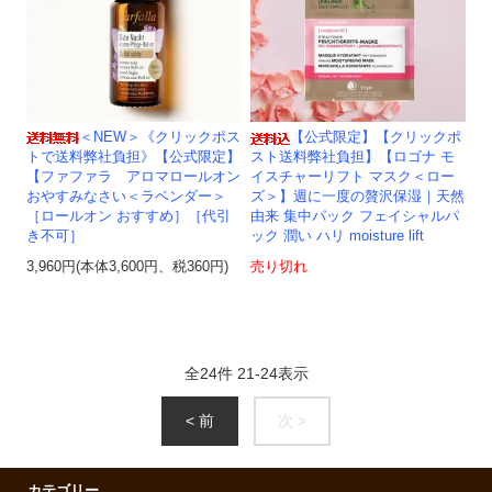
＜NEW＞《クリックポス
【公式限定】【クリックポ
トで送料弊社負担》【公式限定】
スト送料弊社負担】【ロゴナ モ
【ファファラ アロマロールオン
イスチャーリフト マスク＜ロー
おやすみなさい＜ラベンダー＞
ズ＞】週に一度の贅沢保湿｜天然
［ロールオン おすすめ］［代引
由来 集中パック フェイシャルパ
き不可］
ック 潤い ハリ moisture lift
3,960円(本体3,600円、税360円)
売り切れ
全
24
件
21
-
24
表示
< 前
次 >
カテゴリー