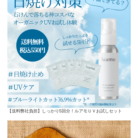
【送料弊社負担】しっかり5回分！ルアモＵＶお試しセット