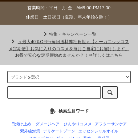
営業時間：平日 月-金 AM9:00-PM17:00
休業日：土日祝日（夏期、年末年始を除く）
特集・キャンペーン一覧
＜最大40％OFF+毎回送料弊社負担＞【オーガニックコス
メ定期便】お気に入りのコスメを毎月ご自宅にお届けします。
お得で安心な定期便始めませんか？！⇒詳しくはこちら
検索注目ワード
日焼け止め
ダメージヘア
ひんやりコスメ
アフターサンケア
紫外線対策
デリケートゾーン
エッセンシャルオイル