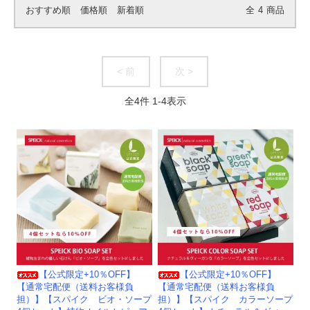
おすすめ順
価格順
新着順
全
4
商品
< 前
次 >
全
4
件
1
-
4
表示
【公式限定+10％OFF】
【公式限定+10％OFF】
【通常宅配便（送料お客様負
【通常宅配便（送料お客様負
担）】【スパイク ビオ・ソープ
担）】【スパイク カラーソープ