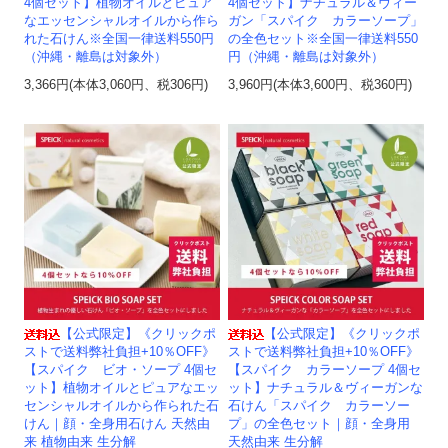
4個セット】植物オイルとピュア
4個セット】ナチュラル＆ヴィー
なエッセンシャルオイルから作ら
ガン「スパイク カラーソープ」
れた石けん※全国一律送料550円
の全色セット※全国一律送料550
（沖縄・離島は対象外）
円（沖縄・離島は対象外）
3,366円(本体3,060円、税306円)
3,960円(本体3,600円、税360円)
【公式限定】《クリックポ
【公式限定】《クリックポ
ストで送料弊社負担+10％OFF》
ストで送料弊社負担+10％OFF》
【スパイク ビオ・ソープ 4個セ
【スパイク カラーソープ 4個セ
ット】植物オイルとピュアなエッ
ット】ナチュラル＆ヴィーガンな
センシャルオイルから作られた石
石けん「スパイク カラーソー
けん｜顔・全身用石けん 天然由
プ」の全色セット｜顔・全身用
来 植物由来 生分解
天然由来 生分解