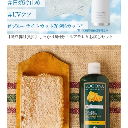
【送料弊社負担】しっかり5回分！ルアモＵＶお試しセット