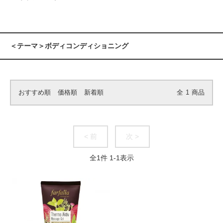
＜テーマ＞ボディコンディショニング
おすすめ順
価格順
新着順
全
1
商品
< 前
次 >
全
1
件
1
-
1
表示