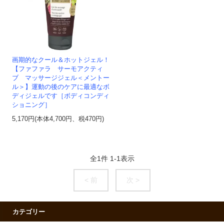
画期的なクール＆ホットジェル！
【ファファラ サーモアクティ
ブ マッサージジェル＜メントー
ル＞】運動の後のケアに最適なボ
ディジェルです［ボディコンディ
ショニング］
5,170円(本体4,700円、税470円)
全
1
件
1
-
1
表示
< 前
次 >
カテゴリー