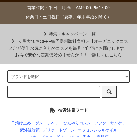
営業時間：平日 月-金 AM9:00-PM17:00
休業日：土日祝日（夏期、年末年始を除く）
特集・キャンペーン一覧
＜最大40％OFF+毎回送料弊社負担＞【オーガニックコス
メ定期便】お気に入りのコスメを毎月ご自宅にお届けします。
お得で安心な定期便始めませんか？！⇒詳しくはこちら
検索注目ワード
日焼け止め
ダメージヘア
ひんやりコスメ
アフターサンケア
紫外線対策
デリケートゾーン
エッセンシャルオイル