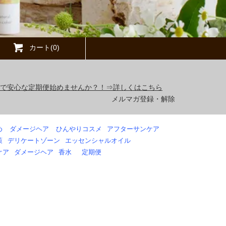
カート(0)
得で安心な定期便始めませんか？！⇒詳しくはこちら
メルマガ登録・解除
め
ダメージヘア
ひんやりコスメ
アフターサンケア
策
デリケートゾーン
エッセンシャルオイル
ケア
ダメージヘア
香水
定期便