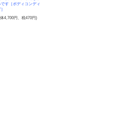
ルです［ボディコンディ
グ］
本体4,700円、税470円)