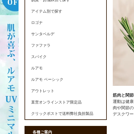
肌質・お悩み別で探す
アイテム別で探す
ロゴナ
サンタベルデ
ファファラ
スパイク
ルアモ
ルアモ ベーシック
アウトレット
筋肉と関節
運動は健康
直営オンラインストア限定品
肉や関節の
デスクワー
クリックポストで送料弊社負担製品
各種ご案内