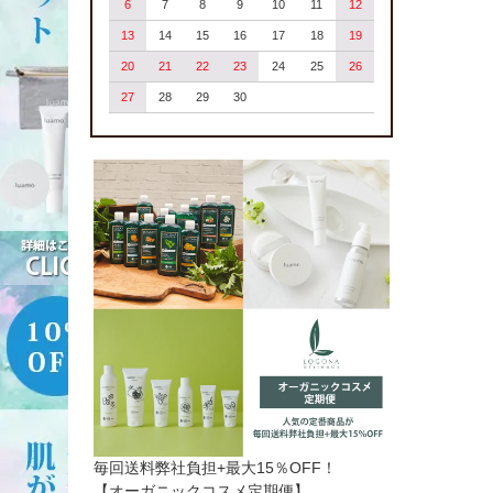
6
7
8
9
10
11
12
13
14
15
16
17
18
19
20
21
22
23
24
25
26
27
28
29
30
毎回送料弊社負担+最大15％OFF！
【オーガニックコスメ定期便】