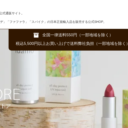
公式通販サイト。
デ」「ファファラ」「スパイク」の日本正規輸入品を販売する公式SHOP。
全国一律送料550円（一部地域を除く）
税込5,500円以上お買い上げで送料弊社負担（一部地域を除く