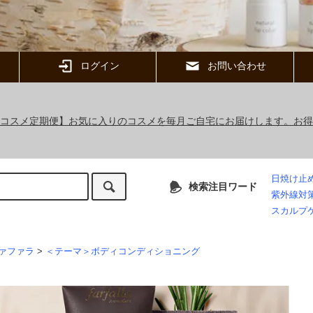
ログイン
お問い合わせ
ックコスメ定期便】お気に入りのコスメを毎月ご自宅にお届けします。お
日焼け止
検索注目ワード
紫外線対
スカルプ
ァファラ
>
＜テーマ＞ボディコンディショニング