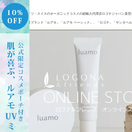
ドイツ・スイスのオーガニックコスメの総輸入代理店ロゴナジャパン直営
自社ブランド「ルアモ」「ルアモ ベーシック」、「ロゴナ」「サンタベル