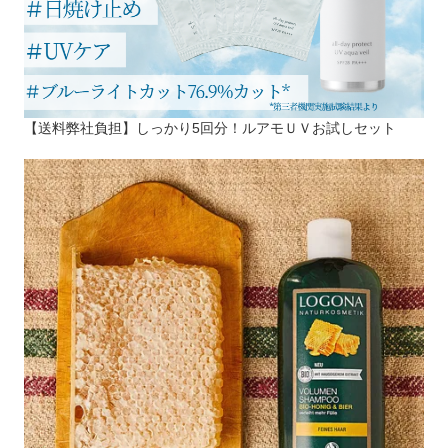
【送料弊社負担】しっかり5回分！ルアモＵＶお試しセット