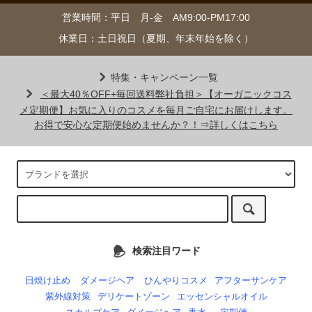
営業時間：平日 月-金 AM9:00-PM17:00
休業日：土日祝日（夏期、年末年始を除く）
特集・キャンペーン一覧
＜最大40％OFF+毎回送料弊社負担＞【オーガニックコス
メ定期便】お気に入りのコスメを毎月ご自宅にお届けします。
お得で安心な定期便始めませんか？！⇒詳しくはこちら
検索注目ワード
日焼け止め
ダメージヘア
ひんやりコスメ
アフターサンケア
紫外線対策
デリケートゾーン
エッセンシャルオイル