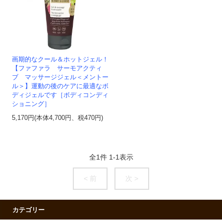
画期的なクール＆ホットジェル！
【ファファラ サーモアクティ
ブ マッサージジェル＜メントー
ル＞】運動の後のケアに最適なボ
ディジェルです［ボディコンディ
ショニング］
5,170円(本体4,700円、税470円)
全
1
件
1
-
1
表示
< 前
次 >
カテゴリー