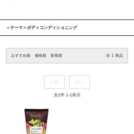
＜テーマ＞ボディコンディショニング
おすすめ順
価格順
新着順
全
1
商品
< 前
次 >
全
1
件
1
-
1
表示