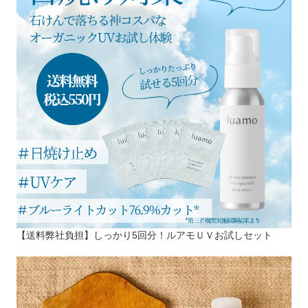
【送料弊社負担】しっかり5回分！ルアモＵＶお試しセット