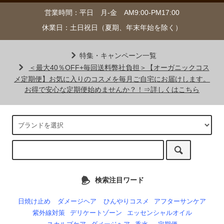
営業時間：平日 月-金 AM9:00-PM17:00
休業日：土日祝日（夏期、年末年始を除く）
特集・キャンペーン一覧
＜最大40％OFF+毎回送料弊社負担＞【オーガニックコス
メ定期便】お気に入りのコスメを毎月ご自宅にお届けします。
お得で安心な定期便始めませんか？！⇒詳しくはこちら
検索注目ワード
日焼け止め
ダメージヘア
ひんやりコスメ
アフターサンケア
紫外線対策
デリケートゾーン
エッセンシャルオイル