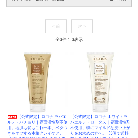
< 前
次 >
全
3
件
1
-
3
表示
【公式限定】ロゴナ ラバエ
【公式限定】ロゴナ ホワイトラ
ルデ・パチョリ｜界面活性剤不使
バエルデ・ロータス｜界面活性剤
用。地肌も髪もこれ一本、ベタつ
不使用。特にマイルドな洗い上が
きをオフする本格クレイケア。
りをお求めの方へ。【3個で送料