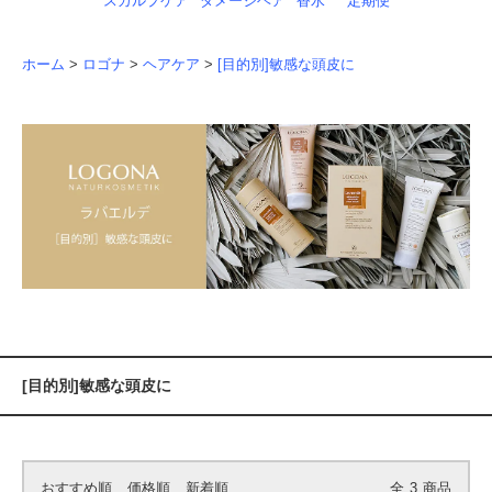
スカルプケア
ダメージヘア
香水
定期便
ホーム
>
ロゴナ
>
ヘアケア
>
[目的別]敏感な頭皮に
[目的別]敏感な頭皮に
おすすめ順
価格順
新着順
全
3
商品