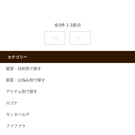
全
3
件
1
-
3
表示
< 前
次 >
カテゴリー
髪質・目的別で探す
肌質・お悩み別で探す
アイテム別で探す
ロゴナ
サンタベルデ
ファファラ