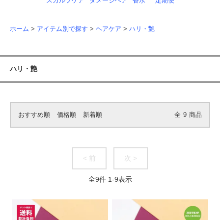
スカルプケア
ダメージヘア
香水
定期便
ホーム
>
アイテム別で探す
>
ヘアケア
>
ハリ・艶
ハリ・艶
おすすめ順
価格順
新着順
全
9
商品
< 前
次 >
全
9
件
1
-
9
表示