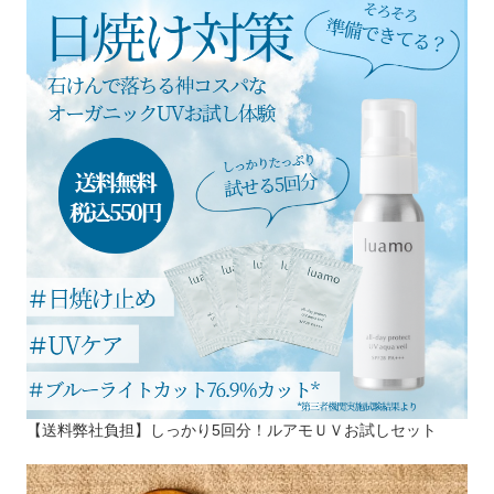
【送料弊社負担】しっかり5回分！ルアモＵＶお試しセット