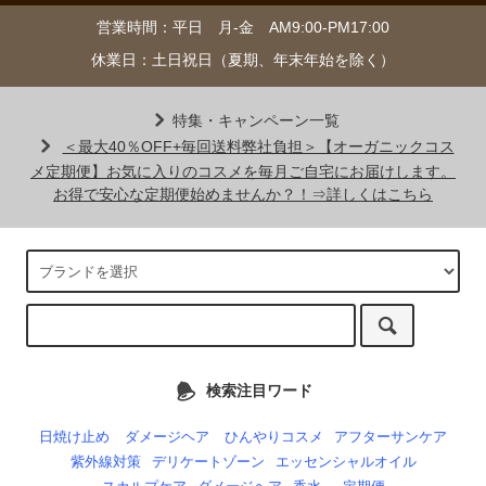
営業時間：平日 月-金 AM9:00-PM17:00
休業日：土日祝日（夏期、年末年始を除く）
特集・キャンペーン一覧
＜最大40％OFF+毎回送料弊社負担＞【オーガニックコス
メ定期便】お気に入りのコスメを毎月ご自宅にお届けします。
お得で安心な定期便始めませんか？！⇒詳しくはこちら
検索注目ワード
日焼け止め
ダメージヘア
ひんやりコスメ
アフターサンケア
紫外線対策
デリケートゾーン
エッセンシャルオイル