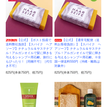
【公式】【ポスト投函で
【公式】【通常宅配便（送
送料弊社負担】【スパイク ヘア
料お客様負担）】【スパイク ヘ
ソープ】ナチュラル＆サステナブ
アソープ】ナチュラル＆サステナ
ル！アルガンオイルで髪に輝きを
ブル！アルガンオイルで髪に輝き
与えるシャンプー用石鹸。旅行に
を与えるシャンプー用石鹸。※全
もぴったり！［同梱不可］［代引
国一律送料550円（沖縄・離島は
き不可］
対象外）
825円(本体750円、税75円)
825円(本体750円、税75円)