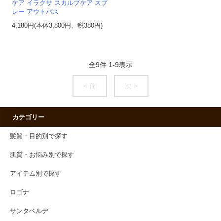
ケア イラクサ スカルプケア スプ
レー アウトバス
4,180円(本体3,800円、税380円)
全
9
件
1
-
9
表示
< 前
次 >
カテゴリー
髪質・目的別で探す
肌質・お悩み別で探す
アイテム別で探す
ロゴナ
サンタベルデ