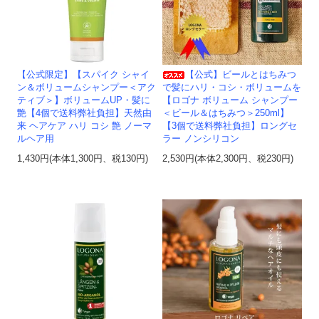
【公式限定】【スパイク シャイ
【公式】ビールとはちみつ
ン＆ボリュームシャンプー＜アク
で髪にハリ・コシ・ボリュームを
ティブ＞】ボリュームUP・髪に
【ロゴナ ボリューム シャンプー
艶【4個で送料弊社負担】天然由
＜ビール＆はちみつ＞250ml】
来 ヘアケア ハリ コシ 艶 ノーマ
【3個で送料弊社負担】ロングセ
ルヘア用
ラー ノンシリコン
1,430円(本体1,300円、税130円)
2,530円(本体2,300円、税230円)