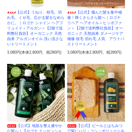
【公式】うねり、枝毛、切
【公式】傷んだ髪を集中補
れ毛、くせ毛、広がる髪をなめら
修！輝くさらさら髪へ｜ロゴナ
かに。｜ロゴナ シャイン ヘアフ
リペア ヘアオイル＜ヒッポファ
リュイド＜アルガン＞【2個で送
ン＞【2個で送料弊社負担】オー
料弊社負担】オーガニック 天然
ガニック 天然由来 ダメージケア
由来 アルガンオイル 洗い流さな
補修 枝毛 切れ毛 人気 アウトバ
いトリートメント
ストリートメント
3,080円(本体2,800円、税280円)
3,080円(本体2,800円、税280円)
【公式】地肌を整え健やか
【公式】ビールとはちみつ
な髪へ！【ロゴナ エッセンシャ
で髪にハリ・コシ・ボリュームを