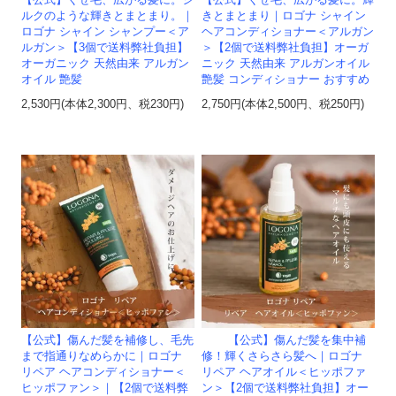
【公式】くせ毛、広がる髪に。シ
【公式】くせ毛、広がる髪に。輝
ルクのような輝きとまとまり。｜
きとまとまり｜ロゴナ シャイン
ロゴナ シャイン シャンプー＜ア
ヘアコンディショナー＜アルガン
ルガン＞【3個で送料弊社負担】
＞【2個で送料弊社負担】オーガ
オーガニック 天然由来 アルガン
ニック 天然由来 アルガンオイル
オイル 艶髪
艶髪 コンディショナー おすすめ
2,530円(本体2,300円、税230円)
2,750円(本体2,500円、税250円)
【公式】傷んだ髪を補修し、毛先
【公式】傷んだ髪を集中補
まで指通りなめらかに｜ロゴナ
修！輝くさらさら髪へ｜ロゴナ
リペア ヘアコンディショナー＜
リペア ヘアオイル＜ヒッポファ
ヒッポファン＞｜【2個で送料弊
ン＞【2個で送料弊社負担】オー