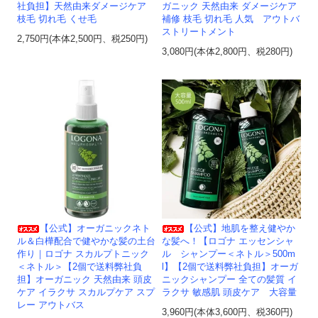
社負担】天然由来ダメージケア
ガニック 天然由来 ダメージケア
枝毛 切れ毛 くせ毛
補修 枝毛 切れ毛 人気 アウトバ
ストリートメント
2,750円(本体2,500円、税250円)
3,080円(本体2,800円、税280円)
【公式】地肌を整え健やか
【公式】オーガニックネト
な髪へ！【ロゴナ エッセンシャ
ル＆白樺配合で健やかな髪の土台
ル シャンプー＜ネトル＞500m
作り｜ロゴナ スカルプトニック
l】【2個で送料弊社負担】オーガ
＜ネトル＞【2個で送料弊社負
ニックシャンプー 全ての髪質 イ
担】オーガニック 天然由来 頭皮
ラクサ 敏感肌 頭皮ケア 大容量
ケア イラクサ スカルプケア スプ
レー アウトバス
3,960円(本体3,600円、税360円)