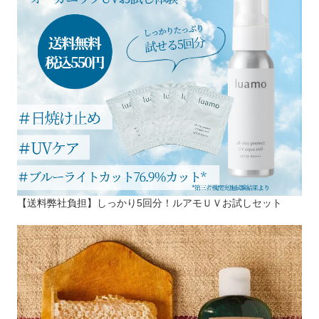
【送料弊社負担】しっかり5回分！ルアモＵＶお試しセット