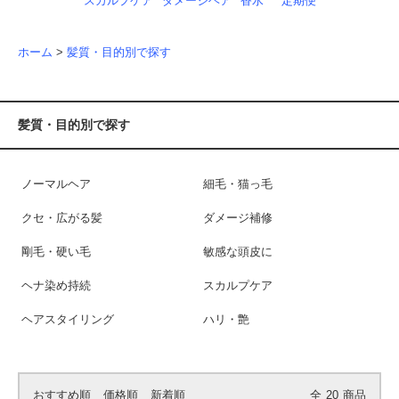
スカルプケア
ダメージヘア
香水
定期便
ホーム
>
髪質・目的別で探す
髪質・目的別で探す
ノーマルヘア
細毛・猫っ毛
クセ・広がる髪
ダメージ補修
剛毛・硬い毛
敏感な頭皮に
ヘナ染め持続
スカルプケア
ヘアスタイリング
ハリ・艶
おすすめ順
価格順
新着順
全
20
商品