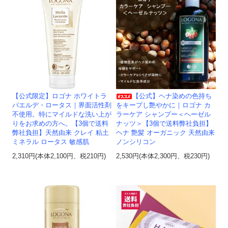
【公式限定】ロゴナ ホワイトラ
【公式】ヘナ染めの色持ち
バエルデ・ロータス｜界面活性剤
をキープし艶やかに｜ロゴナ カ
不使用。特にマイルドな洗い上が
ラーケア シャンプー＜ヘーゼル
りをお求めの方へ。【3個で送料
ナッツ＞【3個で送料弊社負担】
弊社負担】天然由来 クレイ 粘土
ヘナ 艶髪 オーガニック 天然由来
ミネラル ロータス 敏感肌
ノンシリコン
2,310円(本体2,100円、税210円)
2,530円(本体2,300円、税230円)