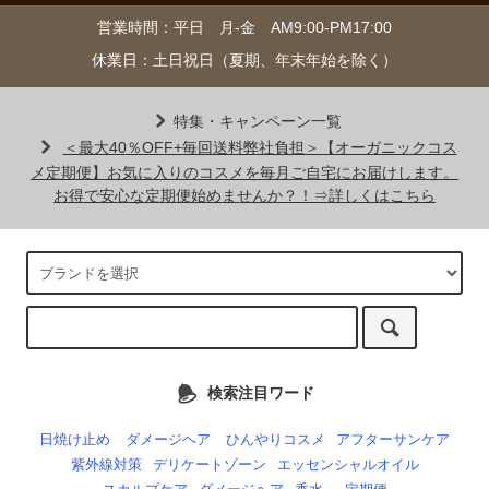
営業時間：平日 月-金 AM9:00-PM17:00
休業日：土日祝日（夏期、年末年始を除く）
特集・キャンペーン一覧
＜最大40％OFF+毎回送料弊社負担＞【オーガニックコス
メ定期便】お気に入りのコスメを毎月ご自宅にお届けします。
お得で安心な定期便始めませんか？！⇒詳しくはこちら
検索注目ワード
日焼け止め
ダメージヘア
ひんやりコスメ
アフターサンケア
紫外線対策
デリケートゾーン
エッセンシャルオイル