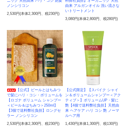
ニック 天然由来 ハリ・コシ 艶髪
料弊社負担】オーガニック 天然
ノンシリコン
由来 アルガンオイル 洗い流さな
いトリートメント
2,530円(本体2,300円、税230円)
3,080円(本体2,800円、税280円)
【公式】ビールとはちみつ
【公式限定】【スパイク シャイ
で髪にハリ・コシ・ボリュームを
ン＆ボリュームシャンプー＜アク
【ロゴナ ボリューム シャンプー
ティブ＞】ボリュームUP・髪に
＜ビール＆はちみつ＞250ml】
艶【4個で送料弊社負担】天然由
【3個で送料弊社負担】ロングセ
来 ヘアケア ハリ コシ 艶 ノーマ
ラー ノンシリコン
ルヘア用
2,530円(本体2,300円、税230円)
1,430円(本体1,300円、税130円)