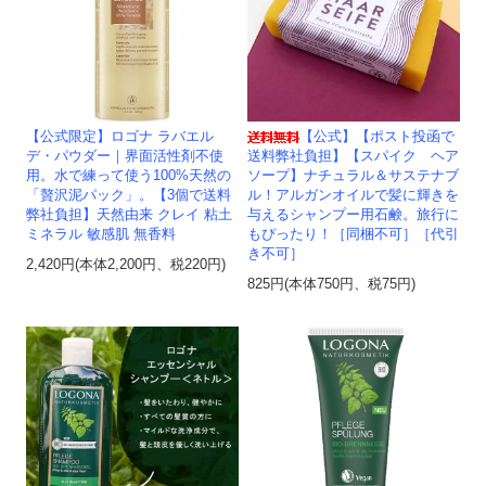
【公式限定】ロゴナ ラバエル
【公式】【ポスト投函で
デ・パウダー｜界面活性剤不使
送料弊社負担】【スパイク ヘア
用。水で練って使う100%天然の
ソープ】ナチュラル＆サステナブ
「贅沢泥パック」。【3個で送料
ル！アルガンオイルで髪に輝きを
弊社負担】天然由来 クレイ 粘土
与えるシャンプー用石鹸。旅行に
ミネラル 敏感肌 無香料
もぴったり！［同梱不可］［代引
き不可］
2,420円(本体2,200円、税220円)
825円(本体750円、税75円)