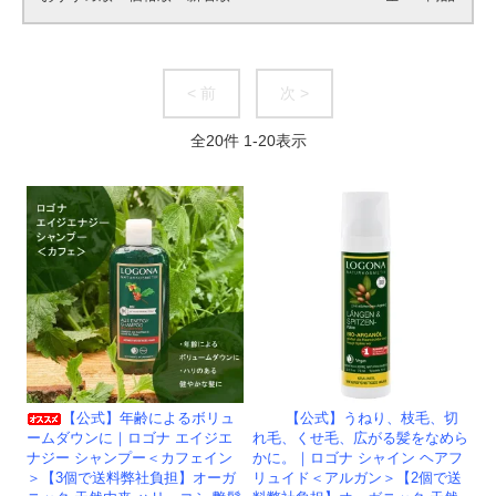
< 前
次 >
全
20
件
1
-
20
表示
【公式】年齢によるボリュ
【公式】うねり、枝毛、切
ームダウンに｜ロゴナ エイジエ
れ毛、くせ毛、広がる髪をなめら
ナジー シャンプー＜カフェイン
かに。｜ロゴナ シャイン ヘアフ
＞【3個で送料弊社負担】オーガ
リュイド＜アルガン＞【2個で送