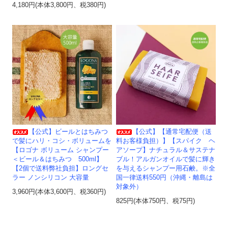
4,180円(本体3,800円、税380円)
【公式】ビールとはちみつ
【公式】【通常宅配便（送
で髪にハリ・コシ・ボリュームを
料お客様負担）】【スパイク ヘ
【ロゴナ ボリューム シャンプー
アソープ】ナチュラル＆サステナ
＜ビール＆はちみつ 500ml】
ブル！アルガンオイルで髪に輝き
【2個で送料弊社負担】ロングセ
を与えるシャンプー用石鹸。※全
ラー ノンシリコン 大容量
国一律送料550円（沖縄・離島は
対象外）
3,960円(本体3,600円、税360円)
825円(本体750円、税75円)