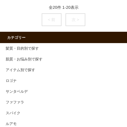
全
20
件
1
-
20
表示
< 前
次 >
カテゴリー
髪質・目的別で探す
肌質・お悩み別で探す
アイテム別で探す
ロゴナ
サンタベルデ
ファファラ
スパイク
ルアモ