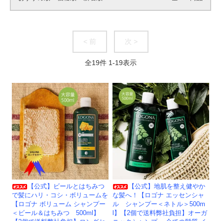
< 前
次 >
全
19
件
1
-
19
表示
【公式】地肌を整え健やか
【公式】ビールとはちみつ
な髪へ！【ロゴナ エッセンシャ
で髪にハリ・コシ・ボリュームを
ル シャンプー＜ネトル＞500m
【ロゴナ ボリューム シャンプー
l】【2個で送料弊社負担】オーガ
＜ビール＆はちみつ 500ml】