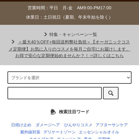
営業時間：平日 月-金 AM9:00-PM17:00
休業日：土日祝日（夏期、年末年始を除く）
特集・キャンペーン一覧
＜最大40％OFF+毎回送料弊社負担＞【オーガニックコス
メ定期便】お気に入りのコスメを毎月ご自宅にお届けします。
お得で安心な定期便始めませんか？！⇒詳しくはこちら
検索注目ワード
日焼け止め
ダメージヘア
ひんやりコスメ
アフターサンケア
紫外線対策
デリケートゾーン
エッセンシャルオイル