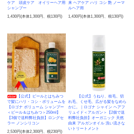
ケア 頭皮ケア オイリーヘア用
来 ヘアケア ハリ コシ 艶 ノーマ
シャンプー
ルヘア用
1,430円(本体1,300円、税130円)
1,430円(本体1,300円、税130円)
【公式】ビールとはちみつ
【公式】うねり、枝毛、切
で髪にハリ・コシ・ボリュームを
れ毛、くせ毛、広がる髪をなめら
【ロゴナ ボリューム シャンプー
かに。｜ロゴナ シャイン ヘアフ
＜ビール＆はちみつ＞250ml】
リュイド＜アルガン＞【2個で送
【3個で送料弊社負担】ロングセ
料弊社負担】オーガニック 天然
ラー ノンシリコン
由来 アルガンオイル 洗い流さな
いトリートメント
2,530円(本体2,300円、税230円)