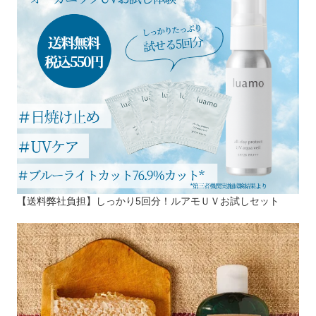
【送料弊社負担】しっかり5回分！ルアモＵＶお試しセット