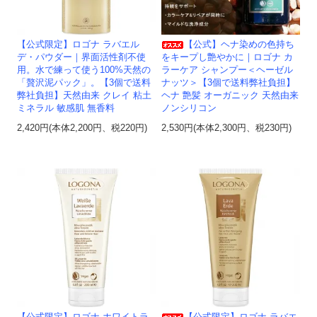
【公式限定】ロゴナ ラバエル
【公式】ヘナ染めの色持ち
デ・パウダー｜界面活性剤不使
をキープし艶やかに｜ロゴナ カ
用。水で練って使う100%天然の
ラーケア シャンプー＜ヘーゼル
「贅沢泥パック」。【3個で送料
ナッツ＞【3個で送料弊社負担】
弊社負担】天然由来 クレイ 粘土
ヘナ 艶髪 オーガニック 天然由来
ミネラル 敏感肌 無香料
ノンシリコン
2,420円(本体2,200円、税220円)
2,530円(本体2,300円、税230円)