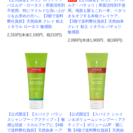
【公式限定】ロゴナ ホワイトラ
【公式限定】ロゴナ ラバエ
バエルデ・ロータス｜界面活性剤
ルデ・パチョリ｜界面活性剤不使
不使用。特にマイルドな洗い上が
用。地肌も髪もこれ一本、ベタつ
りをお求めの方へ。【3個で送料
きをオフする本格クレイケア。
弊社負担】天然由来 クレイ 粘土
【3個で送料弊社負担】天然由来
ミネラル ロータス 敏感肌
クレイ 粘土 ミネラル パチョリ
敏感肌
2,310円(本体2,100円、税210円)
2,090円(本体1,900円、税190円)
【公式限定】【スパイク バラン
【公式限定】【スパイク シャイ
スシャンプー＜アクティブ＞】敏
ン＆ボリュームシャンプー＜アク
感な頭皮・スカルプケアに【4個
ティブ＞】ボリュームUP・髪に
で送料弊社負担】天然由来 ヘア
艶【4個で送料弊社負担】天然由