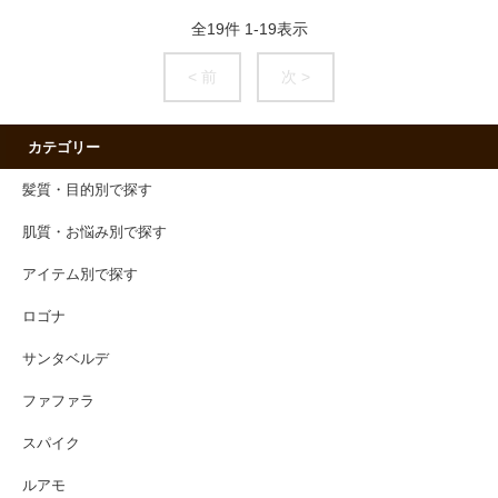
全
19
件
1
-
19
表示
< 前
次 >
カテゴリー
髪質・目的別で探す
肌質・お悩み別で探す
アイテム別で探す
ロゴナ
サンタベルデ
ファファラ
スパイク
ルアモ