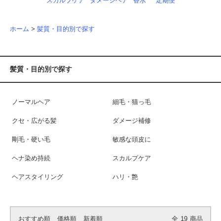
スカルプケア
ダメージヘア
香水
定期便
ホーム
>
髪質・目的別で探す
髪質・目的別で探す
ノーマルヘア
細毛・猫っ毛
クセ・広がる髪
ダメージ補修
剛毛・硬い毛
敏感な頭皮に
ヘナ染め持続
スカルプケア
ヘアスタイリング
ハリ・艶
おすすめ順
価格順
新着順
全
19
商品