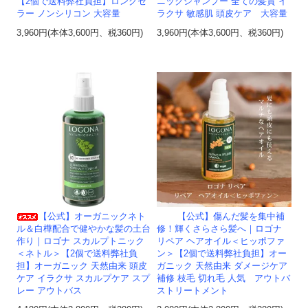
ニックシャンプー 全ての髪質 イ
【2個で送料弊社負担】ロングセ
ラクサ 敏感肌 頭皮ケア 大容量
ラー ノンシリコン 大容量
3,960円(本体3,600円、税360円)
3,960円(本体3,600円、税360円)
【公式】オーガニックネト
【公式】傷んだ髪を集中補
ル＆白樺配合で健やかな髪の土台
修！輝くさらさら髪へ｜ロゴナ
作り｜ロゴナ スカルプトニック
リペア ヘアオイル＜ヒッポファ
＜ネトル＞【2個で送料弊社負
ン＞【2個で送料弊社負担】オー
担】オーガニック 天然由来 頭皮
ガニック 天然由来 ダメージケア
ケア イラクサ スカルプケア スプ
補修 枝毛 切れ毛 人気 アウトバ
レー アウトバス
ストリートメント