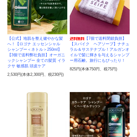
【公式】地肌を整え健やかな髪
【7個で送料閉鎖負担】
へ！【ロゴナ エッセンシャル
【スパイク ヘアソープ】ナチュ
シャンプー＜ネトル＞250ml】
ラル＆サステナブル！アルガンオ
【3個で送料弊社負担】オーガニ
イルで髪に輝きを与えるシャンプ
ックシャンプー 全ての髪質 イラ
ー用石鹸。旅行にもぴったり！
クサ 敏感肌 頭皮ケア
825円(本体750円、税75円)
2,530円(本体2,300円、税230円)