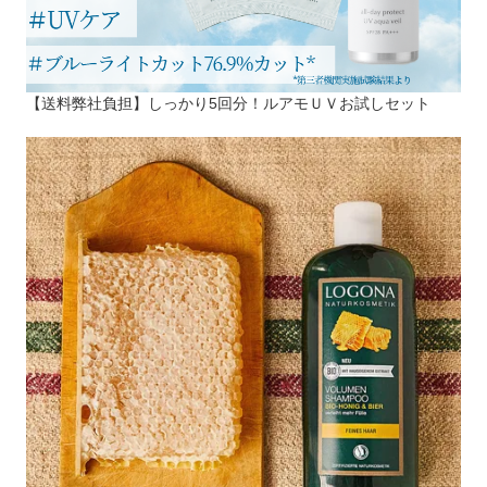
【送料弊社負担】しっかり5回分！ルアモＵＶお試しセット