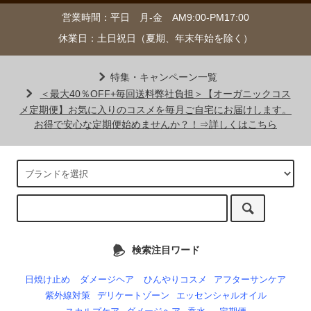
営業時間：平日 月-金 AM9:00-PM17:00
休業日：土日祝日（夏期、年末年始を除く）
特集・キャンペーン一覧
＜最大40％OFF+毎回送料弊社負担＞【オーガニックコス
メ定期便】お気に入りのコスメを毎月ご自宅にお届けします。
お得で安心な定期便始めませんか？！⇒詳しくはこちら
検索注目ワード
日焼け止め
ダメージヘア
ひんやりコスメ
アフターサンケア
紫外線対策
デリケートゾーン
エッセンシャルオイル