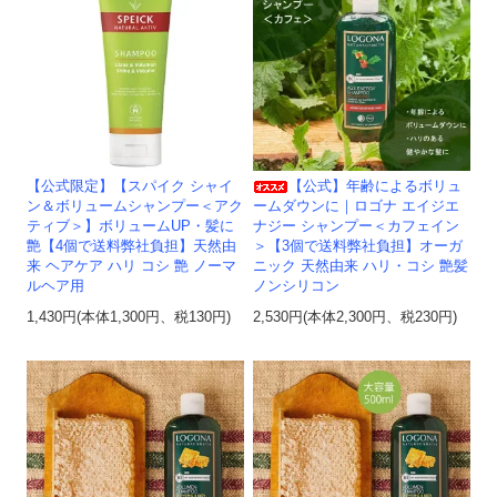
【公式限定】【スパイク シャイ
【公式】年齢によるボリュ
ン＆ボリュームシャンプー＜アク
ームダウンに｜ロゴナ エイジエ
ティブ＞】ボリュームUP・髪に
ナジー シャンプー＜カフェイン
艶【4個で送料弊社負担】天然由
＞【3個で送料弊社負担】オーガ
来 ヘアケア ハリ コシ 艶 ノーマ
ニック 天然由来 ハリ・コシ 艶髪
ルヘア用
ノンシリコン
1,430円(本体1,300円、税130円)
2,530円(本体2,300円、税230円)