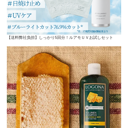
【送料弊社負担】しっかり5回分！ルアモＵＶお試しセット