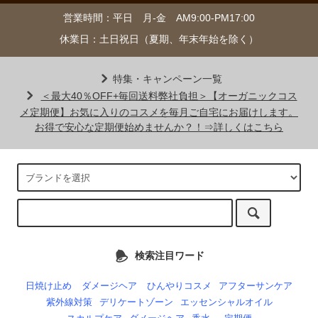
営業時間：平日 月-金 AM9:00-PM17:00
休業日：土日祝日（夏期、年末年始を除く）
特集・キャンペーン一覧
＜最大40％OFF+毎回送料弊社負担＞【オーガニックコス
メ定期便】お気に入りのコスメを毎月ご自宅にお届けします。
お得で安心な定期便始めませんか？！⇒詳しくはこちら
検索注目ワード
日焼け止め
ダメージヘア
ひんやりコスメ
アフターサンケア
紫外線対策
デリケートゾーン
エッセンシャルオイル