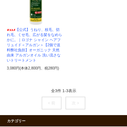
【公式】うねり、枝毛、切
れ毛、くせ毛、広がる髪をなめら
かに。｜ロゴナ シャイン ヘアフ
リュイド＜アルガン＞【2個で送
料弊社負担】オーガニック 天然
由来 アルガンオイル 洗い流さな
いトリートメント
3,080円(本体2,800円、税280円)
全
3
件
1
-
3
表示
< 前
次 >
カテゴリー