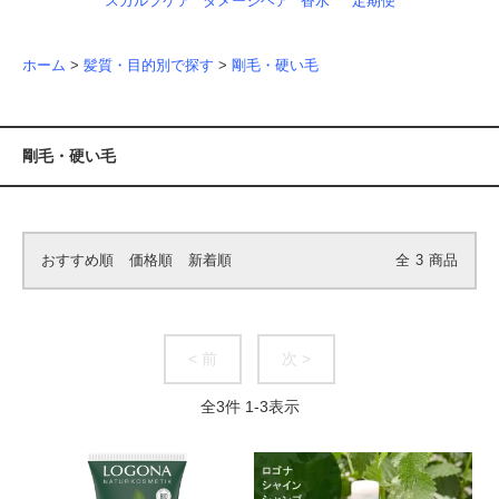
スカルプケア
ダメージヘア
香水
定期便
ホーム
>
髪質・目的別で探す
>
剛毛・硬い毛
剛毛・硬い毛
おすすめ順
価格順
新着順
全
3
商品
< 前
次 >
全
3
件
1
-
3
表示