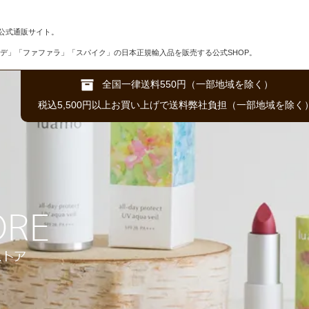
公式通販サイト。
デ」「ファファラ」「スパイク」の日本正規輸入品を販売する公式SHOP。
全国一律送料550円（一部地域を除く）
税込5,500円以上お買い上げで送料弊社負担（一部地域を除く