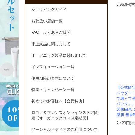
3,960円(
ショッピングガイド
お取扱い店舗一覧
FAQ よくあるご質問
非正規品に関しまして
オーガニック製品に関しまして
インフォメーション一覧
使用期限の表示について
【公式限
特集・キャンペーン一覧
パウダー
で練って使
初めてのお客様へ【会員特典】
パック」
天然由来 
ロゴナ＆フレンズオンラインストア限
感肌 無香
定【オーガニックコスメ定期便】
2,420円(
ソーシャルメディアのご利用について