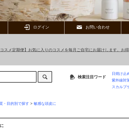
ログイン
お問い合わせ
ックコスメ定期便】お気に入りのコスメを毎月ご自宅にお届けします。お
日焼け止
検索注目ワード
紫外線対
スカルプ
質・目的別で探す
>
敏感な頭皮に
に