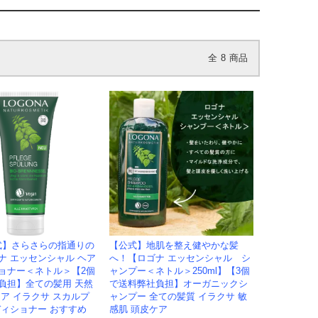
全
8
商品
式】さらさらの指通りの
【公式】地肌を整え健やかな髪
ナ エッセンシャル ヘア
へ！【ロゴナ エッセンシャル シ
ョナー＜ネトル＞【2個
ャンプー＜ネトル＞250ml】【3個
負担】全ての髪用 天然
で送料弊社負担】オーガニックシ
ケア イラクサ スカルプ
ャンプー 全ての髪質 イラクサ 敏
ディショナー おすすめ
感肌 頭皮ケア