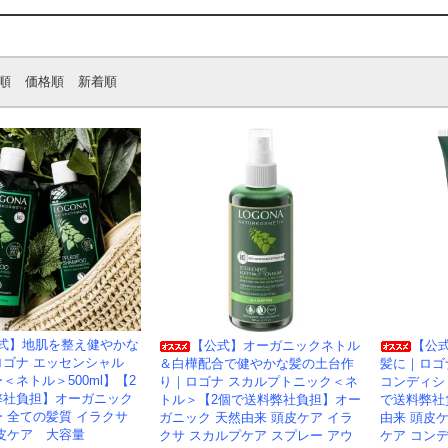
順
価格順
新着順
式】地肌を整え健やかな
【公式】オーガニックネトル
【公
ロゴナ エッセンシャル
＆白樺配合で健やかな髪の土台作
髪に｜ロゴ
＜ネトル＞500ml】【2
り｜ロゴナ スカルプトニック＜ネ
コンディシ
弊社負担】オーガニック
トル＞【2個で送料弊社負担】オー
で送料弊社
 全ての髪質 イラクサ
ガニック 天然由来 頭皮ケア イラ
由来 頭皮
皮ケア 大容量
クサ スカルプケア スプレー アウ
ケア コン