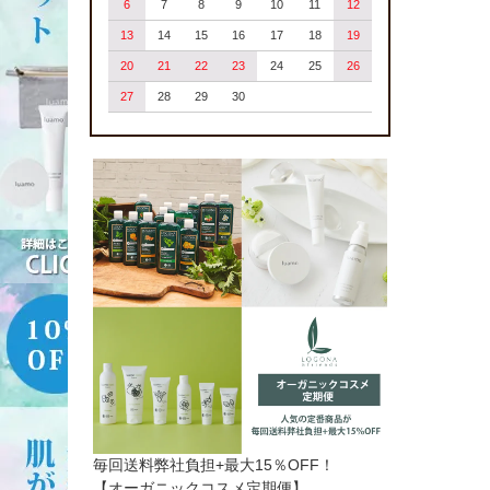
6
7
8
9
10
11
12
13
14
15
16
17
18
19
20
21
22
23
24
25
26
27
28
29
30
毎回送料弊社負担+最大15％OFF！
【オーガニックコスメ定期便】