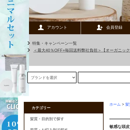
アカウント
会員登録
特集・キャンペーン一覧
＜最大40％OFF+毎回送料弊社負担＞【オーガニ
ホーム
>
髪
カテゴリー
髪質・目的別で探す
敏感な頭皮