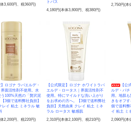
トバス
本体3,600円、税360円)
2,750円(本
4,180円(本体3,800円、税380円)
定】ロゴナ ラバエルデ・
【公式限定】ロゴナ ホワイトラバ
【公
｜界面活性剤不使用。水
エルデ・ロータス｜界面活性剤不
ルデ・パチ
う100%天然の「贅沢泥
使用。特にマイルドな洗い上がり
用。地肌も
。【3個で送料弊社負担】
をお求めの方へ。【3個で送料弊社
きをオフす
クレイ 粘土 ミネラル 敏
負担】天然由来 クレイ 粘土 ミネ
個で送料弊
料
ラル ロータス 敏感肌
イ 粘土 ミ
本体2,200円、税220円)
2,310円(本体2,100円、税210円)
2,090円(本