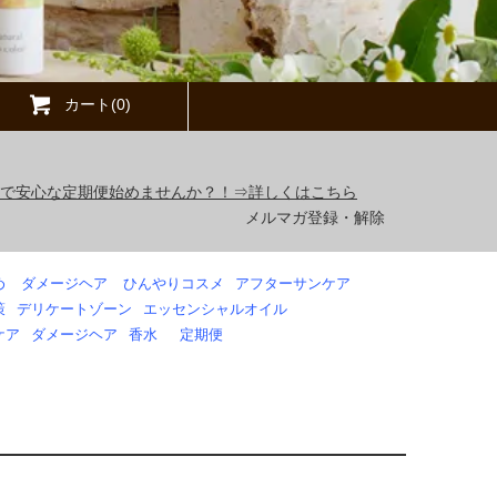
カート(0)
得で安心な定期便始めませんか？！⇒詳しくはこちら
メルマガ登録・解除
め
ダメージヘア
ひんやりコスメ
アフターサンケア
策
デリケートゾーン
エッセンシャルオイル
ケア
ダメージヘア
香水
定期便