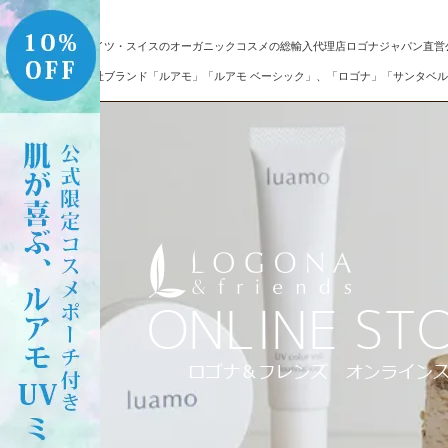
ドイツ・スイスのオーガニックコスメの総輸入代理店ロゴナジャパン直営
自社ブランド「ルアモ」「ルアモ ベーシック」、「ロゴナ」「サンタベル