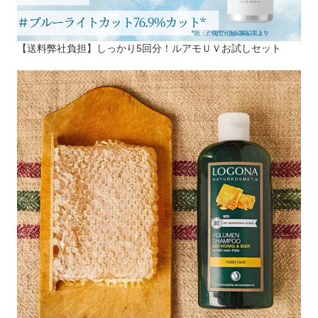
【送料弊社負担】しっかり5回分！ルアモＵＶお試しセット