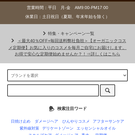
営業時間：平日 月-金 AM9:00-PM17:00
休業日：土日祝日（夏期、年末年始を除く）
特集・キャンペーン一覧
＜最大40％OFF+毎回送料弊社負担＞【オーガニックコス
メ定期便】お気に入りのコスメを毎月ご自宅にお届けします。
お得で安心な定期便始めませんか？！⇒詳しくはこちら
検索注目ワード
日焼け止め
ダメージヘア
ひんやりコスメ
アフターサンケア
紫外線対策
デリケートゾーン
エッセンシャルオイル