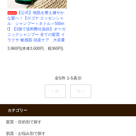
【公式】地肌を整え健やか
な髪へ！【ロゴナ エッセンシャ
ル シャンプー＜ネトル＞500m
l】【2個で送料弊社負担】オーガ
ニックシャンプー 全ての髪質 イ
ラクサ 敏感肌 頭皮ケア 大容量
3,960円(本体3,600円、税360円)
全
5
件
1
-
5
表示
< 前
次 >
カテゴリー
髪質・目的別で探す
肌質・お悩み別で探す