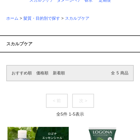
スカルプケア
ダメージヘア
香水
定期便
ホーム
>
髪質・目的別で探す
>
スカルプケア
スカルプケア
おすすめ順
価格順
新着順
全
5
商品
< 前
次 >
全
5
件
1
-
5
表示