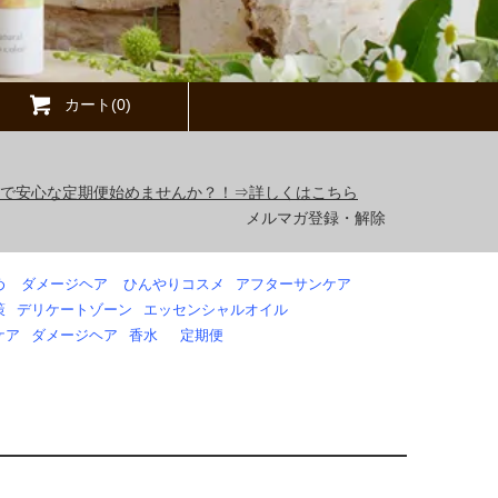
カート(0)
得で安心な定期便始めませんか？！⇒詳しくはこちら
メルマガ登録・解除
め
ダメージヘア
ひんやりコスメ
アフターサンケア
策
デリケートゾーン
エッセンシャルオイル
ケア
ダメージヘア
香水
定期便