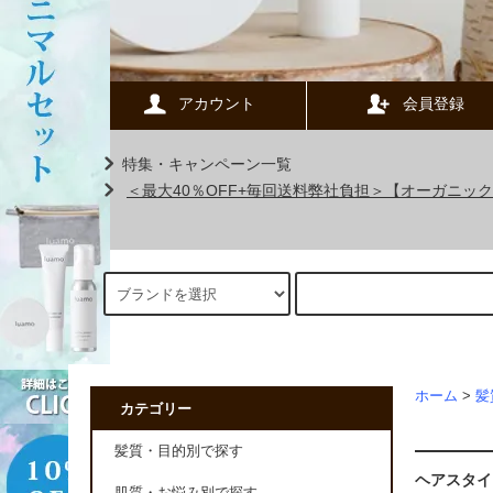
アカウント
会員登録
特集・キャンペーン一覧
＜最大40％OFF+毎回送料弊社負担＞【オーガニ
ホーム
>
髪
カテゴリー
髪質・目的別で探す
ヘアスタイ