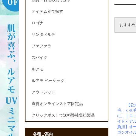
肌質・お悩み別で探す
アイテム別で探す
ロゴナ
おすすめ
サンタベルデ
ファファラ
スパイク
ルアモ
ルアモ ベーシック
アウトレット
直営オンラインストア限定品
【公
毛、くせ
クリックポストで送料弊社負担製品
に。｜ロゴ
イド＜ア
負担】オー
ガンオイ
各種ご案内