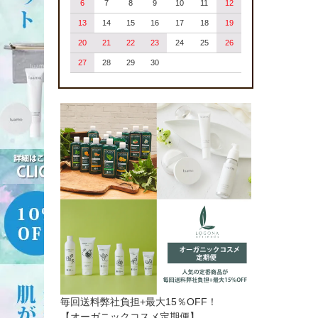
6
7
8
9
10
11
12
13
14
15
16
17
18
19
20
21
22
23
24
25
26
27
28
29
30
毎回送料弊社負担+最大15％OFF！
【オーガニックコスメ定期便】