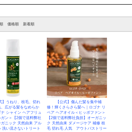
順
価格順
新着順
式】うねり、枝毛、切れ
【公式】傷んだ髪を集中補
毛、広がる髪をなめらか
修！輝くさらさら髪へ｜ロゴナ リ
ナ シャイン ヘアフリュ
ペア ヘアオイル＜ヒッポファン＞
ルガン＞【2個で送料弊社
【2個で送料弊社負担】オーガニッ
ガニック 天然由来 アル
ク 天然由来 ダメージケア 補修 枝
ル 洗い流さないトリート
毛 切れ毛 人気 アウトバストリー