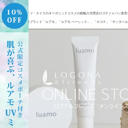
ドイツ・スイスのオーガニックコスメの総輸入代理店ロゴナジャパン直営
自社ブランド「ルアモ」「ルアモ ベーシック」、「ロゴナ」「サンタベル