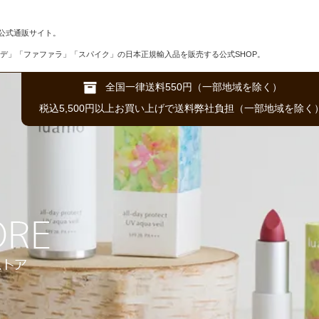
公式通販サイト。
デ」「ファファラ」「スパイク」の日本正規輸入品を販売する公式SHOP。
全国一律送料550円（一部地域を除く）
税込5,500円以上お買い上げで送料弊社負担（一部地域を除く