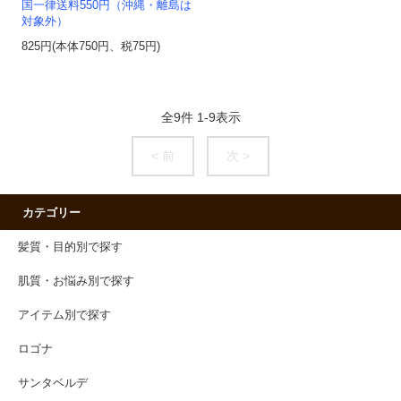
国一律送料550円（沖縄・離島は
対象外）
825円(本体750円、税75円)
全
9
件
1
-
9
表示
< 前
次 >
カテゴリー
髪質・目的別で探す
肌質・お悩み別で探す
アイテム別で探す
ロゴナ
サンタベルデ