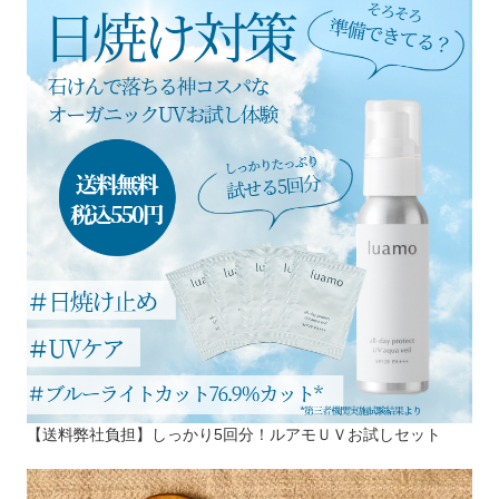
【送料弊社負担】しっかり5回分！ルアモＵＶお試しセット