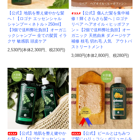
【公式】地肌を整え健やかな髪
【公式】傷んだ髪を集中補
へ！【ロゴナ エッセンシャル
修！輝くさらさら髪へ｜ロゴナ
シャンプー＜ネトル＞250ml】
リペア ヘアオイル＜ヒッポファ
【3個で送料弊社負担】オーガニ
ン＞【2個で送料弊社負担】オー
ックシャンプー 全ての髪質 イラ
ガニック 天然由来 ダメージケア
クサ 敏感肌 頭皮ケア
補修 枝毛 切れ毛 人気 アウトバ
ストリートメント
2,530円(本体2,300円、税230円)
3,080円(本体2,800円、税280円)
【公式】地肌を整え健やか
【公式】ビールとはちみつ
な髪へ！【ロゴナ エッセンシャ
で髪にハリ・コシ・ボリュームを