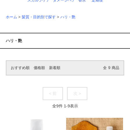
スカルプケア
ダメージヘア
香水
定期便
ホーム
>
髪質・目的別で探す
>
ハリ・艶
ハリ・艶
おすすめ順
価格順
新着順
全
9
商品
< 前
次 >
全
9
件
1
-
9
表示