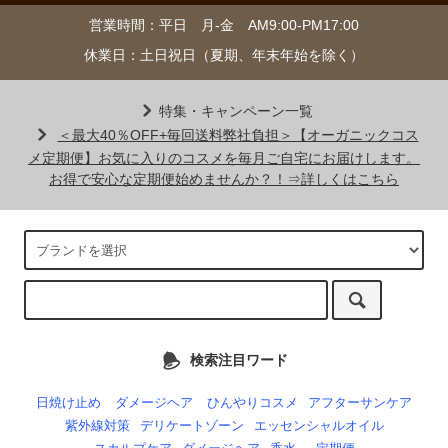
営業時間：平日 月-金 AM9:00-PM17:00
休業日：土日祝日（夏期、年末年始を除く）
特集・キャンペーン一覧
＜最大40％OFF+毎回送料弊社負担＞【オーガニックコス
メ定期便】お気に入りのコスメを毎月ご自宅にお届けします。
お得で安心な定期便始めませんか？！⇒詳しくはこちら
検索注目ワード
日焼け止め
ダメージヘア
ひんやりコスメ
アフターサンケア
紫外線対策
デリケートゾーン
エッセンシャルオイル