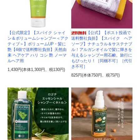
【公式限定】【スパイク シャイ
【公式】【ポスト投函で
ン＆ボリュームシャンプー＜アク
送料弊社負担】【スパイク ヘア
ティブ＞】ボリュームUP・髪に
ソープ】ナチュラル＆サステナブ
艶【4個で送料弊社負担】天然由
ル！アルガンオイルで髪に輝きを
来 ヘアケア ハリ コシ 艶 ノーマ
与えるシャンプー用石鹸。旅行に
ルヘア用
もぴったり！［同梱不可］［代引
き不可］
1,430円(本体1,300円、税130円)
825円(本体750円、税75円)