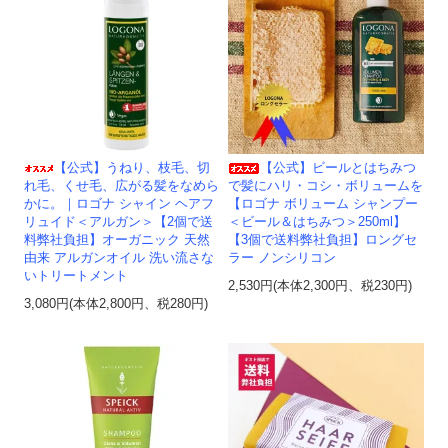
【公式】うねり、枝毛、切
【公式】ビールとはちみつ
れ毛、くせ毛、広がる髪をなめら
で髪にハリ・コシ・ボリュームを
かに。｜ロゴナ シャイン ヘアフ
【ロゴナ ボリューム シャンプー
リュイド＜アルガン＞【2個で送
＜ビール＆はちみつ＞250ml】
料弊社負担】オーガニック 天然
【3個で送料弊社負担】ロングセ
由来 アルガンオイル 洗い流さな
ラー ノンシリコン
いトリートメント
2,530円(本体2,300円、税230円)
3,080円(本体2,800円、税280円)