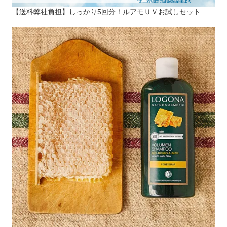
【送料弊社負担】しっかり5回分！ルアモＵＶお試しセット