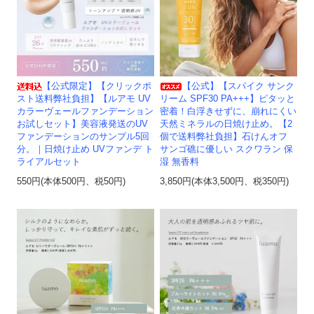
【公式限定】【クリックポ
【公式】【スパイク サンク
スト送料弊社負担】【ルアモ UV
リーム SPF30 PA+++】ピタッと
カラーヴェールファンデーション
密着！白浮きせずに、崩れにくい
お試しセット】美容液発送のUV
天然ミネラルの日焼け止め。【2
ファンデーションのサンプル5回
個で送料弊社負担】石けんオフ
分。｜日焼け止め UVファンデ ト
サンゴ礁に優しい スクワラン 保
ライアルセット
湿 無香料
550円(本体500円、税50円)
3,850円(本体3,500円、税350円)