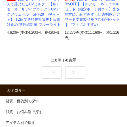
んで落とせるUVミルク｜【ルア
0%OFF】【ルアモ UVミニマル
モ オールデイプロテクトUVア
セット（限定ポーチ付き）】光を
クアヴェール SPF28 PA＋＋
味方に、みずみずしい透明感。ア
＋】【2個で送料弊社負担】日焼
ワード受賞製品を含む特別セット
け止め 紫外線対策 ブルーライト
｜ギフトにおすすめ
4,620円(本体4,200円、税420円)
12,276円(本体11,160円、税1,116
円)
全
8
件
1
-
8
表示
< 前
次 >
カテゴリー
髪質・目的別で探す
肌質・お悩み別で探す
アイテム別で探す