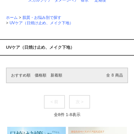
スカルプケア
ダメージヘア
香水
定期便
ホーム
>
肌質・お悩み別で探す
>
UVケア（日焼け止め、メイク下地）
UVケア（日焼け止め、メイク下地）
おすすめ順
価格順
新着順
全
8
商品
< 前
次 >
全
8
件
1
-
8
表示