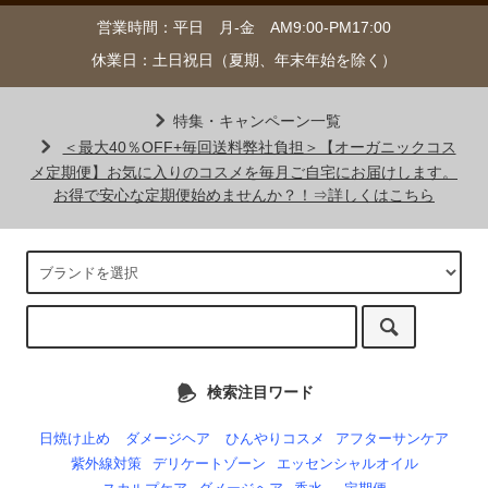
営業時間：平日 月-金 AM9:00-PM17:00
休業日：土日祝日（夏期、年末年始を除く）
特集・キャンペーン一覧
＜最大40％OFF+毎回送料弊社負担＞【オーガニックコス
メ定期便】お気に入りのコスメを毎月ご自宅にお届けします。
お得で安心な定期便始めませんか？！⇒詳しくはこちら
検索注目ワード
日焼け止め
ダメージヘア
ひんやりコスメ
アフターサンケア
紫外線対策
デリケートゾーン
エッセンシャルオイル