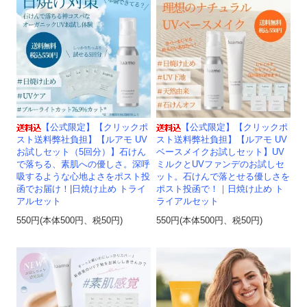
【公式限定】【クリックポ
【公式限定】【クリックポ
スト送料弊社負担】【ルアモ UV
スト送料弊社負担】【ルアモ UV
お試しセット（5回分）】石けん
ベースメイクお試しセット】UV
で落ちる、素肌への優しさ。深呼
ミルクとUVファンデのお試しセ
吸するような心地よさをポスト投
ット。石けんで落とせる優しさを
函でお届け！|日焼け止め トライ
ポスト投函で！｜日焼け止め ト
アルセット
ライアルセット
550円(本体500円、税50円)
550円(本体500円、税50円)