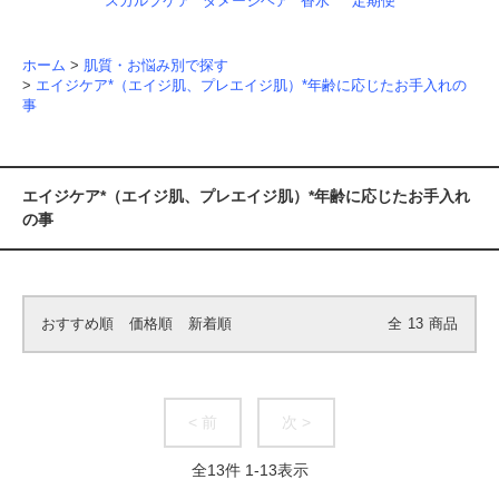
スカルプケア
ダメージヘア
香水
定期便
ホーム
>
肌質・お悩み別で探す
>
エイジケア*（エイジ肌、プレエイジ肌）*年齢に応じたお手入れの
事
エイジケア*（エイジ肌、プレエイジ肌）*年齢に応じたお手入れ
の事
おすすめ順
価格順
新着順
全
13
商品
< 前
次 >
全
13
件
1
-
13
表示