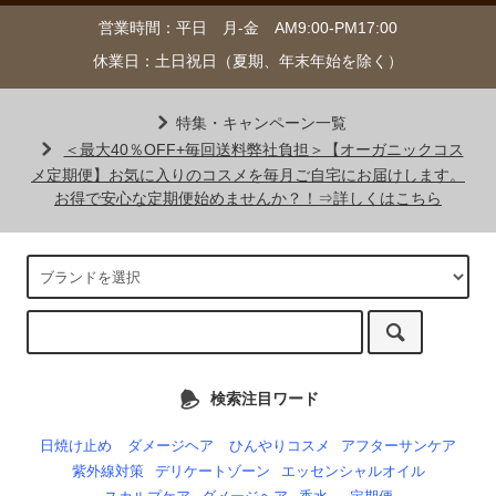
営業時間：平日 月-金 AM9:00-PM17:00
休業日：土日祝日（夏期、年末年始を除く）
特集・キャンペーン一覧
＜最大40％OFF+毎回送料弊社負担＞【オーガニックコス
メ定期便】お気に入りのコスメを毎月ご自宅にお届けします。
お得で安心な定期便始めませんか？！⇒詳しくはこちら
検索注目ワード
日焼け止め
ダメージヘア
ひんやりコスメ
アフターサンケア
紫外線対策
デリケートゾーン
エッセンシャルオイル