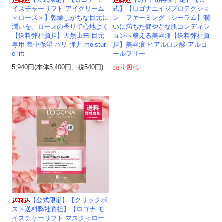
【公式限定】【ロゴナ モ
【9月中旬再販予定】【公
イスチャーリフト アイクリーム
式】【ロゴナエイジプロテクショ
＜ローズ＞】乾燥しがちな目元に
ン ファーミング シーラム】潤
潤いを。ローズの香りで心地よく
いに満ちた健やかな肌コンディシ
【送料弊社負担】天然由来 目元
ョンへ整える美容液【送料弊社負
専用 集中保湿 ハリ 弾力 moistur
担】美容液 ヒアルロン酸 アルコ
e lift
ールフリー
5,940円(本体5,400円、税540円)
売り切れ
【公式限定】【クリックポ
スト送料弊社負担】【ロゴナ モ
イスチャーリフト マスク＜ロー