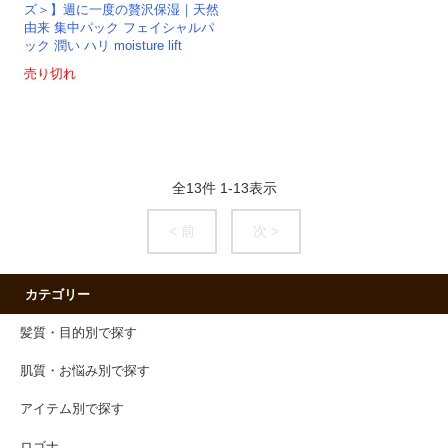
ズ＞】週に一度の贅沢保湿｜天然
由来 集中パック フェイシャルパ
ック 潤い ハリ moisture lift
売り切れ
全
13
件
1
-
13
表示
< 前
次 >
カテゴリー
髪質・目的別で探す
肌質・お悩み別で探す
アイテム別で探す
ロゴナ