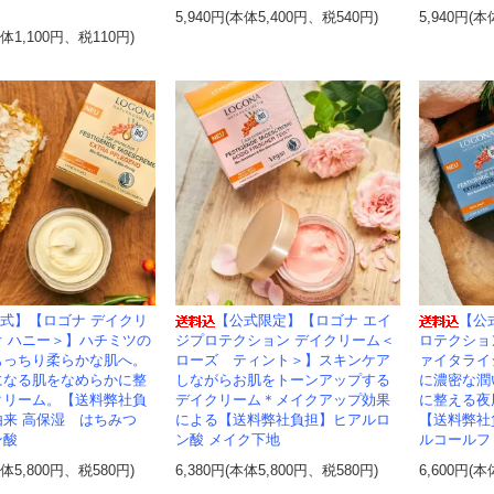
5,940円(本体5,400円、税540円)
5,940円(本
本体1,100円、税110円)
式】【ロゴナ デイクリ
【公式限定】【ロゴナ エイ
【公
オ ハニー＞】ハチミツの
ジプロテクション デイクリーム＜
ロテクショ
もっちり柔らかな肌へ。
ローズ ティント＞】スキンケア
ァイタライ
になる肌をなめらかに整
しながらお肌をトーンアップする
に濃密な潤
クリーム。【送料弊社負
デイクリーム＊メイクアップ効果
に整える夜
由来 高保湿 はちみつ
による【送料弊社負担】ヒアルロ
【送料弊社
ン酸
ン酸 メイク下地
ルコールフ
本体5,800円、税580円)
6,380円(本体5,800円、税580円)
6,600円(本