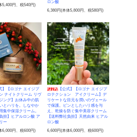
ロン酸
体5,400円、税540円)
6,380円(本体5,800円、税580円)
式】【ロゴナ エイジプ
【公式】【ロゴナ エイジプ
ン ナイトクリーム リヴ
ロテクション アイクリーム】デ
ジング】お休み中の肌
リケートな目元を潤いのヴェール
いとハリを。しなやか
で保護。ピンとしたハリ感を与
用集中保湿クリーム。
え、乾燥を防ぐ集中美容クリーム
負担】ヒアルロン酸 ア
【送料弊社負担】天然由来 ヒアル
リー
ロン酸
体6,000円、税600円)
6,600円(本体6,000円、税600円)