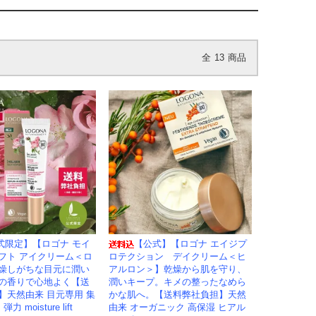
全
13
商品
式限定】【ロゴナ モイ
【公式】【ロゴナ エイジプ
フト アイクリーム＜ロ
ロテクション デイクリーム＜ヒ
燥しがちな目元に潤い
アルロン＞】乾燥から肌を守り、
の香りで心地よく【送
潤いキープ。キメの整ったなめら
】天然由来 目元専用 集
かな肌へ。【送料弊社負担】天然
 moisture lift
由来 オーガニック 高保湿 ヒアル