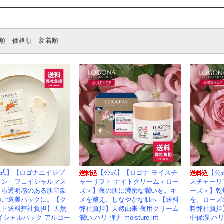
順
価格順
新着順
式】【ロゴナエイジプ
【公式】【ロゴナ モイスチ
【公
ョン フェイシャルマス
ャーリフト ナイトクリーム＜ロー
スチャーリ
くら透明感のある肌印象
ズ＞】夜の肌に濃密な潤いを。キ
ーズ＞】乾
のご褒美パックに。【ク
メを整え、しなやかな肌へ 【送料
を。ローズ
スト送料弊社負担】天然
弊社負担】天然由来 夜用クリーム
料弊社負担
イシャルパック アルコー
潤い ハリ 弾力 moisture lift
中保湿 ハリ 弾力