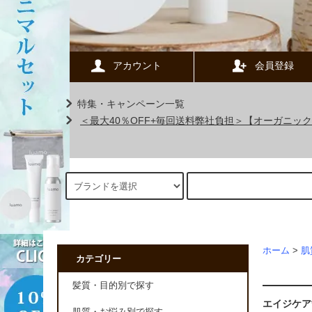
アカウント
会員登録
特集・キャンペーン一覧
＜最大40％OFF+毎回送料弊社負担＞【オーガニ
ホーム
>
肌
カテゴリー
髪質・目的別で探す
エイジケア