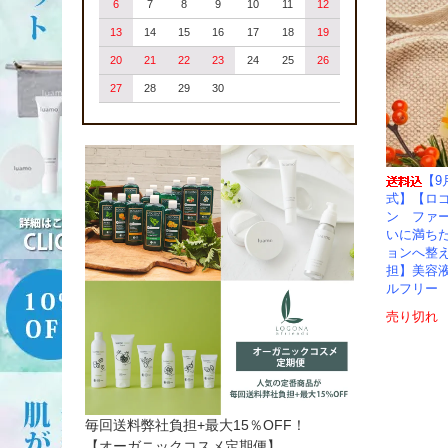
6
7
8
9
10
11
12
13
14
15
16
17
18
19
20
21
22
23
24
25
26
27
28
29
30
【9
式】【ロ
ン ファ
いに満ち
ョンへ整
担】美容液
ルフリー
売り切れ
毎回送料弊社負担+最大15％OFF！
【オーガニックコスメ定期便】