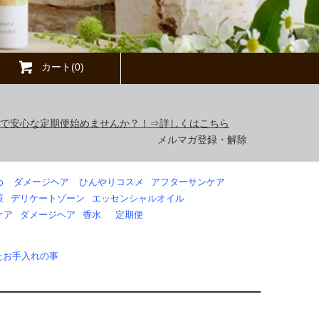
カート(0)
得で安心な定期便始めませんか？！⇒詳しくはこちら
メルマガ登録・解除
め
ダメージヘア
ひんやりコスメ
アフターサンケア
策
デリケートゾーン
エッセンシャルオイル
ケア
ダメージヘア
香水
定期便
たお手入れの事