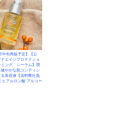
月中旬再販予定】【公
ゴナエイジプロテクショ
ーミング シーラム】潤
た健やかな肌コンディシ
える美容液【送料弊社負
 ヒアルロン酸 アルコー