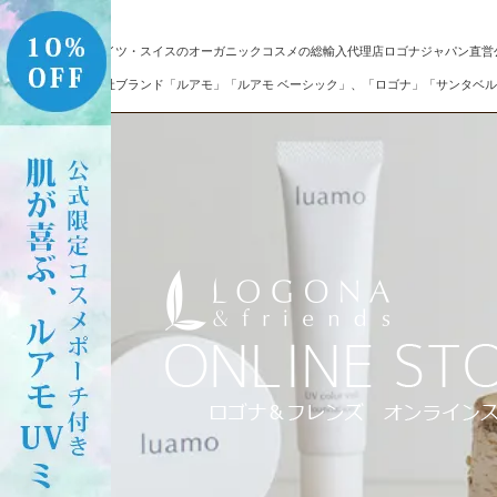
ドイツ・スイスのオーガニックコスメの総輸入代理店ロゴナジャパン直営
自社ブランド「ルアモ」「ルアモ ベーシック」、「ロゴナ」「サンタベル