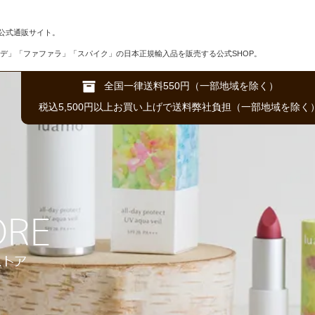
公式通販サイト。
デ」「ファファラ」「スパイク」の日本正規輸入品を販売する公式SHOP。
全国一律送料550円（一部地域を除く）
税込5,500円以上お買い上げで送料弊社負担（一部地域を除く