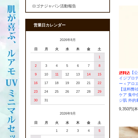
ロゴナジャパン活動報告
営業日カレンダー
2026年8月
日
月
火
水
木
金
土
1
2
3
4
5
6
7
8
【公
9
10
11
12
13
14
15
イジプロ
16
17
18
19
20
21
22
ー＜アロ
【送料弊
23
24
25
26
27
28
29
ケア 集中
ジ肌 外的
30
31
9,350円(
2026年9月
日
月
火
水
木
金
土
1
2
3
4
5