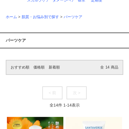
スカルプケア
ダメージヘア
香水
定期便
ホーム
>
肌質・お悩み別で探す
>
パーツケア
パーツケア
おすすめ順
価格順
新着順
全
14
商品
< 前
次 >
全
14
件
1
-
14
表示