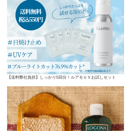
【送料弊社負担】しっかり5回分！ルアモＵＶお試しセット