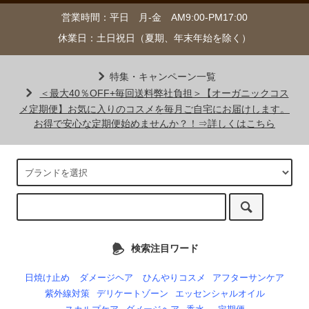
営業時間：平日 月-金 AM9:00-PM17:00
休業日：土日祝日（夏期、年末年始を除く）
特集・キャンペーン一覧
＜最大40％OFF+毎回送料弊社負担＞【オーガニックコス
メ定期便】お気に入りのコスメを毎月ご自宅にお届けします。
お得で安心な定期便始めませんか？！⇒詳しくはこちら
検索注目ワード
日焼け止め
ダメージヘア
ひんやりコスメ
アフターサンケア
紫外線対策
デリケートゾーン
エッセンシャルオイル