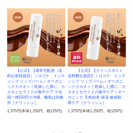
【公式】【通常宅配便（送
【公式】【クリックポスト
料お客様負担）｜ロゴナ インテ
送料弊社負担】｜ロゴナ インテ
ンシブ リップバーム＜オーガニ
ンシブ リップバーム＜オーガニ
ックカカオ＞｜乾燥した唇に、カ
ックカカオ＞｜乾燥した唇に、カ
カオとセラミドの集中ケア ※全
カオとセラミドの集中ケア｜オー
国一律550円※沖縄、離島は対象
ガニック 天然由来 保湿 敏感肌
外［ナリッシュ］
唇ケア［ナリッシュ］
1,375円(本体1,250円、税125円)
1,375円(本体1,250円、税125円)