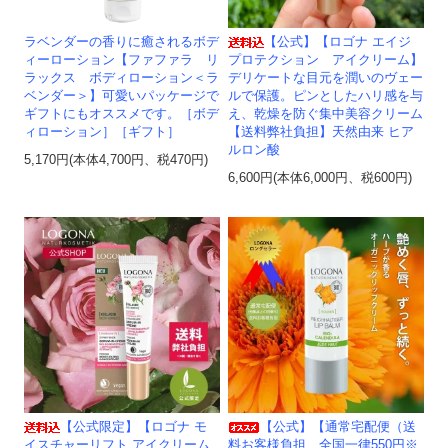
ラベンダーの香りに癒されるボデ
【公式】【ロゴナ エイジ
ィーローション【ファファラ リ
プロテクション アイクリーム】
ラックス ボディローション＜ラ
デリケートな目元を潤いのヴェー
ベンダー＞】可愛いパッケージで
ルで保護。ピンとしたハリ感を与
ギフトにもオススメです。［ボデ
え、乾燥を防ぐ集中美容クリーム
ィローション］［ギフト］
【送料弊社負担】天然由来 ヒア
ルロン酸
5,170円(本体4,700円、税470円)
6,600円(本体6,000円、税600円)
【公式限定】【ロゴナ モ
【公式】【通常宅配便（送
イスチャーリフト アイクリーム
料お客様負担 全国一律550円※