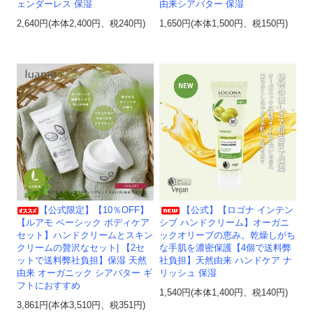
ェンダーレス 保湿
由来シアバター 保湿
2,640円(本体2,400円、税240円)
1,650円(本体1,500円、税150円)
【公式限定】【10％OFF】
【公式】【ロゴナ インテン
【ルアモ ベーシック ボディケア
シブ ハンドクリーム】オーガニ
セット】ハンドクリームとスキン
ックオリーブの恵み。乾燥しがち
クリームの贅沢なセット| 【2セ
な手肌を濃密保護【4個で送料弊
ットで送料弊社負担】保湿 天然
社負担】天然由来 ハンドケア ナ
由来 オーガニック シアバター ギ
リッシュ 保湿
フトにおすすめ
1,540円(本体1,400円、税140円)
3,861円(本体3,510円、税351円)