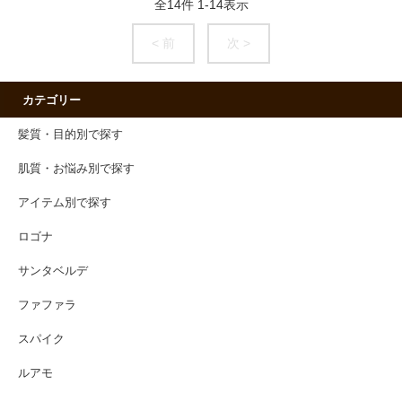
全
14
件
1
-
14
表示
< 前
次 >
カテゴリー
髪質・目的別で探す
肌質・お悩み別で探す
アイテム別で探す
ロゴナ
サンタベルデ
ファファラ
スパイク
ルアモ