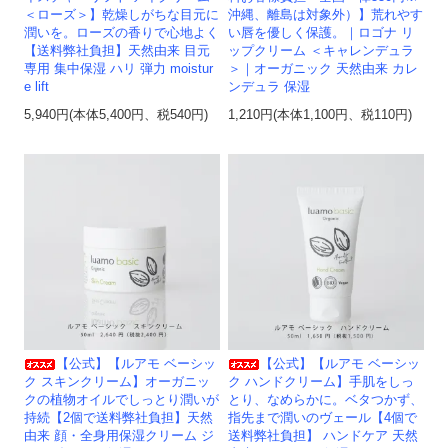
＜ローズ＞】乾燥しがちな目元に
沖縄、離島は対象外）】荒れやす
潤いを。ローズの香りで心地よく
い唇を優しく保護。｜ロゴナ リ
【送料弊社負担】天然由来 目元
ップクリーム ＜キャレンデュラ
専用 集中保湿 ハリ 弾力 moistur
＞｜オーガニック 天然由来 カレ
e lift
ンデュラ 保湿
5,940円(本体5,400円、税540円)
1,210円(本体1,100円、税110円)
【公式】【ルアモ ベーシッ
【公式】【ルアモ ベーシッ
ク スキンクリーム】オーガニッ
ク ハンドクリーム】手肌をしっ
クの植物オイルでしっとり潤いが
とり、なめらかに。ベタつかず、
持続【2個で送料弊社負担】天然
指先まで潤いのヴェール【4個で
由来 顔・全身用保湿クリーム ジ
送料弊社負担】 ハンドケア 天然