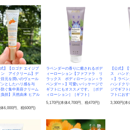
式】【ロゴナ エイジプ
ラベンダーの香りに癒されるボデ
【公式】【
ョン アイクリーム】デ
ィーローション【ファファラ リ
ス ハンド
な目元を潤いのヴェール
ラックス ボディローション＜ラ
＞】ラベン
ピンとしたハリ感を与
ベンダー＞】可愛いパッケージで
ハンドクリ
を防ぐ集中美容クリーム
ギフトにもオススメです。［ボデ
ジでギフト
社負担】天然由来 ヒアル
ィローション］［ギフト］
フトにおす
5,170円(本体4,700円、税470円)
3,300円(本
本体6,000円、税600円)