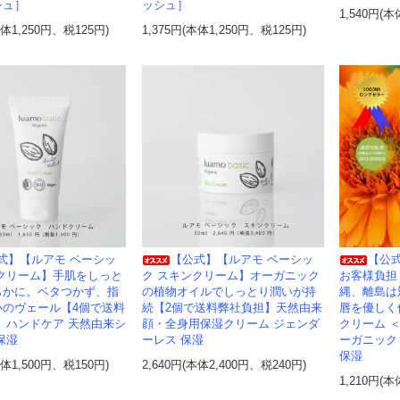
シュ］
ッシュ］
1,540円(本
本体1,250円、税125円)
1,375円(本体1,250円、税125円)
式】【ルアモ ベーシッ
【公式】【ルアモ ベーシッ
【公
ドクリーム】手肌をしっと
ク スキンクリーム】オーガニック
お客様負担
らかに。ベタつかず、指
の植物オイルでしっとり潤いが持
縄、離島は
いのヴェール【4個で送料
続【2個で送料弊社負担】天然由来
唇を優しく
 ハンドケア 天然由来シ
顔・全身用保湿クリーム ジェンダ
クリーム 
保湿
ーレス 保湿
ーガニック
保湿
本体1,500円、税150円)
2,640円(本体2,400円、税240円)
1,210円(本