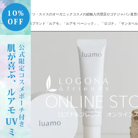
ドイツ・スイスのオーガニックコスメの総輸入代理店ロゴナジャパン直営
自社ブランド「ルアモ」「ルアモ ベーシック」、「ロゴナ」「サンタベル