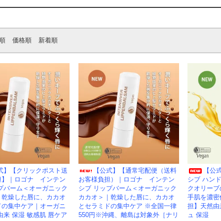
順
価格順
新着順
式】【クリックポスト送
【公式】【通常宅配便（送料
【公
担】｜ロゴナ インテン
お客様負担）｜ロゴナ インテン
シブ ハン
ップバーム＜オーガニック
シブ リップバーム＜オーガニック
クオリーブ
｜乾燥した唇に、カカオ
カカオ＞｜乾燥した唇に、カカオ
手肌を濃密
ドの集中ケア｜オーガニ
とセラミドの集中ケア ※全国一律
担】天然由
由来 保湿 敏感肌 唇ケア
550円※沖縄、離島は対象外［ナリ
ュ 保湿