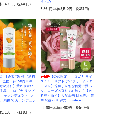
すすめ
体1,400円、税140円)
3,861円(本体3,510円、税351円)
式】【通常宅配便（送料
【公式限定】【ロゴナ モイ
 全国一律550円※沖
スチャーリフト アイクリーム＜ロ
対象外）】荒れやすい
ーズ＞】乾燥しがちな目元に潤い
保護。｜ロゴナ リップ
を。ローズの香りで心地よく【送
＜キャレンデュラ＞｜オ
料弊社負担】天然由来 目元専用 集
 天然由来 カレンデュラ
中保湿 ハリ 弾力 moisture lift
5,940円(本体5,400円、税540円)
体1,100円、税110円)