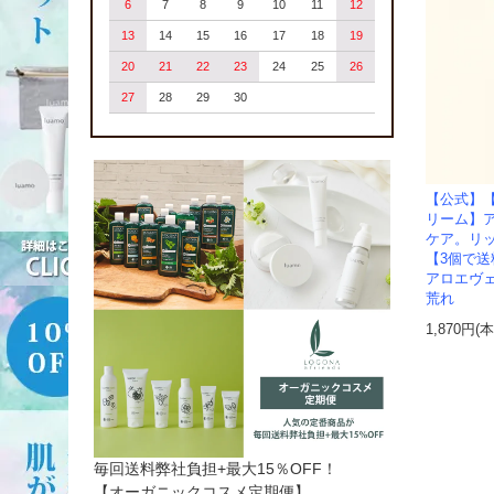
6
7
8
9
10
11
12
13
14
15
16
17
18
19
20
21
22
23
24
25
26
27
28
29
30
【公式】
リーム】
ケア。リ
【3個で
アロエヴェ
荒れ
1,870円(
毎回送料弊社負担+最大15％OFF！
【オーガニックコスメ定期便】