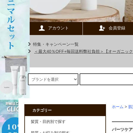
アカウント
会員登録
特集・キャンペーン一覧
＜最大40％OFF+毎回送料弊社負担＞【オーガニ
ホーム
>
肌
カテゴリー
髪質・目的別で探す
パーツケア