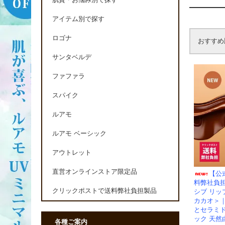
肌質・お悩み別で探す
アイテム別で探す
ロゴナ
おすすめ
サンタベルデ
ファファラ
スパイク
ルアモ
ルアモ ベーシック
アウトレット
直営オンラインストア限定品
【公
料弊社負
クリックポストで送料弊社負担製品
シブ リ
カカオ＞
とセラミ
ック 天然
各種ご案内