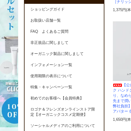
［ナリッ
ショッピングガイド
1,375円(
お取扱い店舗一覧
FAQ よくあるご質問
非正規品に関しまして
オーガニック製品に関しまして
インフォメーション一覧
使用期限の表示について
【公
特集・キャンペーン一覧
ク ハン
り、なめ
初めてのお客様へ【会員特典】
先まで潤
弊社負担】
ロゴナ＆フレンズオンラインストア限
アバター 
定【オーガニックコスメ定期便】
1,650円(
ソーシャルメディアのご利用について