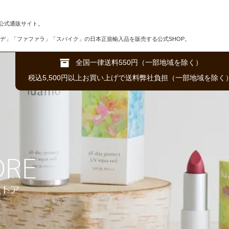
公式通販サイト。
デ」「ファファラ」「スパイク」の日本正規輸入品を販売する公式SHOP。
全国一律送料550円（一部地域を除く）
税込5,500円以上お買い上げで送料弊社負担（一部地域を除く