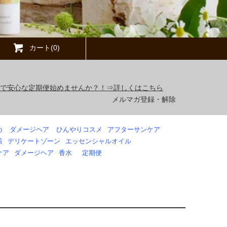
カート(0)
得で安心な定期便始めませんか？！⇒詳しくはこちら
メルマガ登録・解除
め
ダメージヘア
ひんやりコスメ
アフターサンケア
策
デリケートゾーン
エッセンシャルオイル
ケア
ダメージヘア
香水
定期便