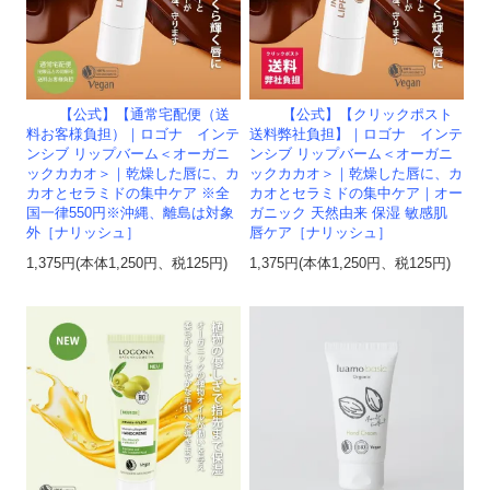
【公式】【通常宅配便（送
【公式】【クリックポスト
料お客様負担）｜ロゴナ インテ
送料弊社負担】｜ロゴナ インテ
ンシブ リップバーム＜オーガニ
ンシブ リップバーム＜オーガニ
ックカカオ＞｜乾燥した唇に、カ
ックカカオ＞｜乾燥した唇に、カ
カオとセラミドの集中ケア ※全
カオとセラミドの集中ケア｜オー
国一律550円※沖縄、離島は対象
ガニック 天然由来 保湿 敏感肌
外［ナリッシュ］
唇ケア［ナリッシュ］
1,375円(本体1,250円、税125円)
1,375円(本体1,250円、税125円)