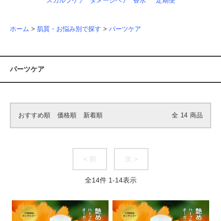
スカルプケア
ダメージヘア
香水
定期便
ホーム
>
肌質・お悩み別で探す
>
パーツケア
パーツケア
おすすめ順
価格順
新着順
全
14
商品
< 前
次 >
全
14
件
1
-
14
表示