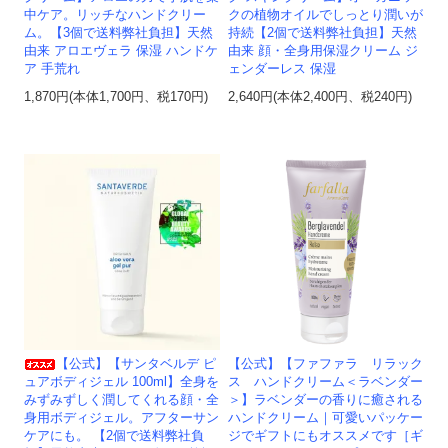
中ケア。リッチなハンドクリー
クの植物オイルでしっとり潤いが
ム。【3個で送料弊社負担】天然
持続【2個で送料弊社負担】天然
由来 アロエヴェラ 保湿 ハンドケ
由来 顔・全身用保湿クリーム ジ
ア 手荒れ
ェンダーレス 保湿
1,870円(本体1,700円、税170円)
2,640円(本体2,400円、税240円)
【公式】【サンタベルデ ピ
【公式】【ファファラ リラック
ュアボディジェル 100ml】全身を
ス ハンドクリーム＜ラベンダー
みずみずしく潤してくれる顔・全
＞】ラベンダーの香りに癒される
身用ボディジェル。アフターサン
ハンドクリーム｜可愛いパッケー
ケアにも。 【2個で送料弊社負
ジでギフトにもオススメです［ギ