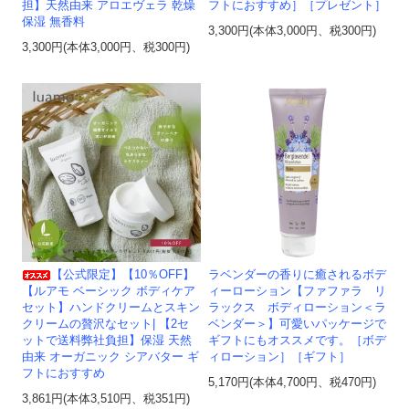
担】天然由来 アロエヴェラ 乾燥
フトにおすすめ］［プレゼント］
保湿 無香料
3,300円(本体3,000円、税300円)
3,300円(本体3,000円、税300円)
【公式限定】【10％OFF】
ラベンダーの香りに癒されるボデ
【ルアモ ベーシック ボディケア
ィーローション【ファファラ リ
セット】ハンドクリームとスキン
ラックス ボディローション＜ラ
クリームの贅沢なセット| 【2セ
ベンダー＞】可愛いパッケージで
ットで送料弊社負担】保湿 天然
ギフトにもオススメです。［ボデ
由来 オーガニック シアバター ギ
ィローション］［ギフト］
フトにおすすめ
5,170円(本体4,700円、税470円)
3,861円(本体3,510円、税351円)