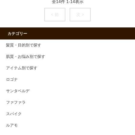
全
14
件
1
-
14
表示
< 前
次 >
カテゴリー
髪質・目的別で探す
肌質・お悩み別で探す
アイテム別で探す
ロゴナ
サンタベルデ
ファファラ
スパイク
ルアモ