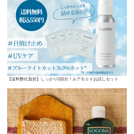
【送料弊社負担】しっかり5回分！ルアモＵＶお試しセット