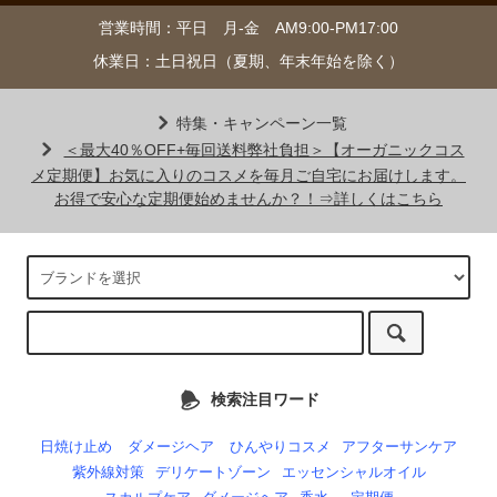
営業時間：平日 月-金 AM9:00-PM17:00
休業日：土日祝日（夏期、年末年始を除く）
特集・キャンペーン一覧
＜最大40％OFF+毎回送料弊社負担＞【オーガニックコス
メ定期便】お気に入りのコスメを毎月ご自宅にお届けします。
お得で安心な定期便始めませんか？！⇒詳しくはこちら
検索注目ワード
日焼け止め
ダメージヘア
ひんやりコスメ
アフターサンケア
紫外線対策
デリケートゾーン
エッセンシャルオイル