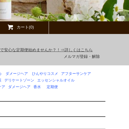
カート(0)
得で安心な定期便始めませんか？！⇒詳しくはこちら
メルマガ登録・解除
め
ダメージヘア
ひんやりコスメ
アフターサンケア
策
デリケートゾーン
エッセンシャルオイル
ケア
ダメージヘア
香水
定期便