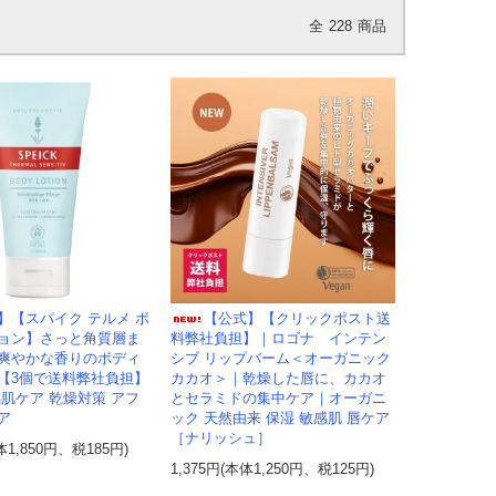
全
228
商品
】【スパイク テルメ ボ
【公式】【クリックポスト送
ョン】さっと角質層ま
料弊社負担】｜ロゴナ インテン
爽やかな香りのボディ
シブ リップバーム＜オーガニック
【3個で送料弊社負担】
カカオ＞｜乾燥した唇に、カカオ
感肌ケア 乾燥対策 アフ
とセラミドの集中ケア｜オーガニ
ア
ック 天然由来 保湿 敏感肌 唇ケア
［ナリッシュ］
体1,850円、税185円)
1,375円(本体1,250円、税125円)