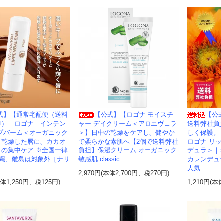
式】【通常宅配便（送料
【公式】【ロゴナ モイスチ
【公
担）｜ロゴナ インテン
ャー デイクリーム＜アロエヴェラ
送料弊社負
ップバーム＜オーガニック
＞】日中の乾燥をケアし、健やか
しく保護。
｜乾燥した唇に、カカオ
で柔らかな素肌へ【2個で送料弊社
ロゴナ リ
ドの集中ケア ※全国一律
負担】保湿クリーム オーガニック
デュラ＞｜
沖縄、離島は対象外［ナリ
敏感肌 classic
カレンデュ
人気
2,970円(本体2,700円、税270円)
本体1,250円、税125円)
1,210円(本