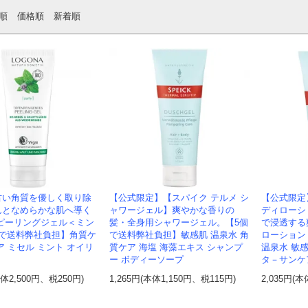
順
価格順
新着順
古い角質を優しく取り除
【公式限定】【スパイク テルメ シ
【公式限定
んとなめらかな肌へ導く
ャワージェル】爽やかな香りの
ディローシ
 ピーリングジェル＜ミン
髪・全身用シャワージェル。【5個
で浸透する
個で送料弊社負担】角質ケ
で送料弊社負担】敏感肌 温泉水 角
ローション
ア ミセル ミント オイリ
質ケア 海塩 海藻エキス シャンプ
温泉水 敏
ー ボディーソープ
タ－サンケ
本体2,500円、税250円)
1,265円(本体1,150円、税115円)
2,035円(本