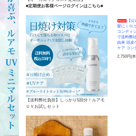
■定期便お客様ページログインはこちら
■
【公
髪に｜ロゴ
コンディ
で送料弊
由来 頭皮
ケア コン
2,750円(
【送料弊社負担】しっかり5回分！ルアモ
ＵＶお試しセット