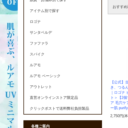
肌質・お悩み別で探す
おすすめ
アイテム別で探す
ロゴナ
サンタベルデ
ファファラ
スパイク
ルアモ
ルアモ ベーシック
【公式】
アウトレット
き、つる
｜ロゴナ
ト＞【2
直営オンラインストア限定品
ア 毛穴ケ
ー肌 purify
クリックポストで送料弊社負担製品
2,750円(
各種ご案内