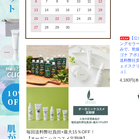
6
7
8
9
10
11
12
13
14
15
16
17
18
19
20
21
22
23
24
25
26
27
28
29
30
【公
ングセラ
みで、乾
ゴナ アボ
送料弊社負
ェイスクリ
ュ］
4,180円(
毎回送料弊社負担+最大15％OFF！
【オーガニックコスメ定期便】