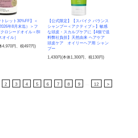
トレット30%FF】＜
【公式限定】【スパイク バランス
026年8月末迄）＞フ
シャンプー＜アクティブ＞】敏感
ザクロシードオイル＜BI
な頭皮・スカルプケアに【4個で送
スオイル］
料弊社負担】天然由来 ヘアケア
頭皮ケア オイリーヘア用 シャン
体4,970円、税497円)
プー
1,430円(本体1,300円、税130円)
...
2
3
4
5
6
7
8
9
12
>