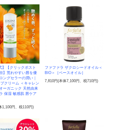
式】【クリックポスト
ファファラ ザクロシードオイル＜
担】荒れやすい唇を優
BIO＞［ベースオイル］
ロングセラーの潤い｜
7,810円(本体7,100円、税710円)
ップクリーム ＜キャレン
オーガニック 天然由来
ラ 保湿 敏感肌 唇ケア
体1,100円、税110円)