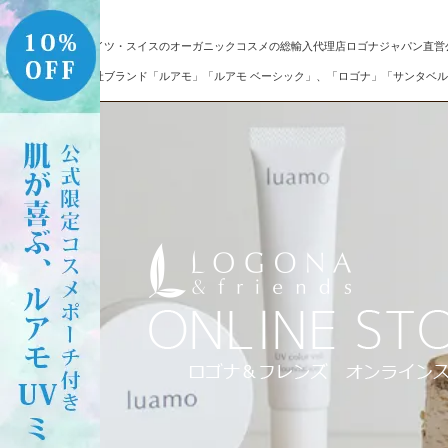
ドイツ・スイスのオーガニックコスメの総輸入代理店ロゴナジャパン直営
自社ブランド「ルアモ」「ルアモ ベーシック」、「ロゴナ」「サンタベル