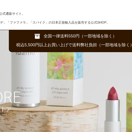
公式通販サイト。
デ」「ファファラ」「スパイク」の日本正規輸入品を販売する公式SHOP。
全国一律送料550円（一部地域を除く）
税込5,500円以上お買い上げで送料弊社負担（一部地域を除く