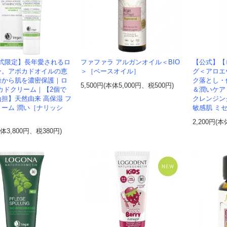
式限定】長年愛されるロ
ファファラ アルガンオイル＜BIO
【公式】【ロ
ー。アボカドオイルの恵
＞［ベースオイル］
グ＜アロエ
燥から肌を濃密保護｜ロ
ク落とし・
5,500円(本体5,000円、税500円)
カドクリーム｜【2個で
＆潤いケア
担】天然由来 高保湿 フ
クレンジン
ーム 潤い［ナリッシ
敏感肌 ミセル
2,200円(本
本体3,800円、税380円)