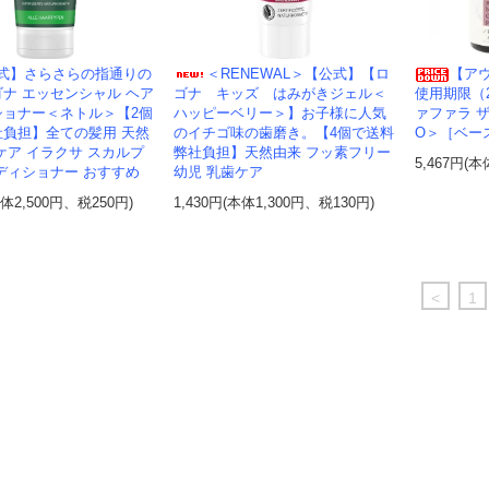
式】さらさらの指通りの
＜RENEWAL＞【公式】【ロ
【アウ
ナ エッセンシャル ヘア
ゴナ キッズ はみがきジェル＜
使用期限（2
ショナー＜ネトル＞【2個
ハッピーベリー＞】お子様に人気
ァファラ 
社負担】全ての髪用 天然
のイチゴ味の歯磨き。【4個で送料
O＞［ベー
ケア イラクサ スカルプ
弊社負担】天然由来 フッ素フリー
5,467円(本
ディショナー おすすめ
幼児 乳歯ケア
本体2,500円、税250円)
1,430円(本体1,300円、税130円)
<
1