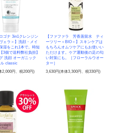
ゴナ 3in1クレンジン
【ファファラ 芳香蒸留水 ティ
ヴェラ＞】洗顔・メイ
ーツリー＜BIO＞】スキンケアは
保湿をこれ1本で。時短
もちろんオムツケアにもお使いい
【3個で送料弊社負担】
ただけます。ケア運動後の足の匂
グ 洗顔 オーガニック
い対策にも。［フローラルウオー
 classic
ター］
体2,000円、税200円)
3,630円(本体3,300円、税330円)