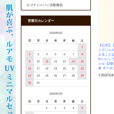
ロゴナジャパン活動報告
営業日カレンダー
2026年8月
日
月
火
水
木
金
土
【公式】
1
ングジェ
えること
2
3
4
5
6
7
8
れいにし
9
10
11
12
13
14
15
ェル【2
来 オーガ
16
17
18
19
20
21
22
3,850円(
23
24
25
26
27
28
29
30
31
2026年9月
日
月
火
水
木
金
土
1
2
3
4
5