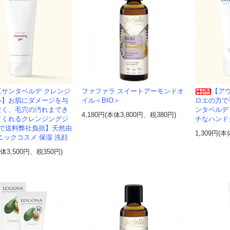
【サンタベルデ クレンジ
ファファラ スイートアーモンドオ
【アウ
ル】お肌にダメージを与
イル＜BIO＞
ロエの力で
なく、毛穴の汚れまでき
ンタベルデ
4,180円(本体3,800円、税380円)
てくれるクレンジングジ
チなハンド
個で送料弊社負担】天然由
1,309円(本
ニックコスメ 保湿 洗顔
本体3,500円、税350円)