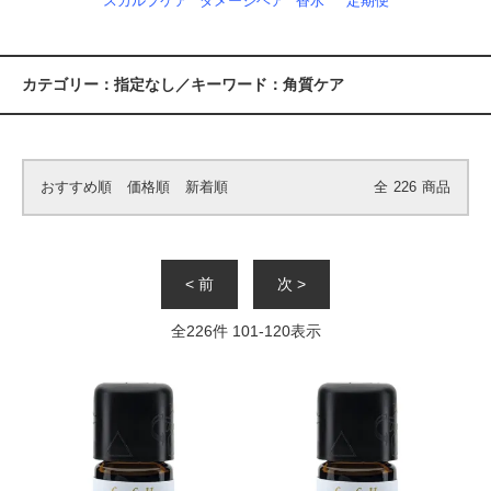
スカルプケア
ダメージヘア
香水
定期便
カテゴリー：指定なし／キーワード：角質ケア
おすすめ順
価格順
新着順
全
226
商品
< 前
次 >
全
226
件
101
-
120
表示