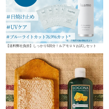
【送料弊社負担】しっかり5回分！ルアモＵＶお試しセット