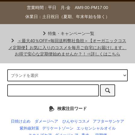
営業時間：平日 月-金 AM9:00-PM17:00
休業日：土日祝日（夏期、年末年始を除く）
特集・キャンペーン一覧
＜最大40％OFF+毎回送料弊社負担＞【オーガニックコス
メ定期便】お気に入りのコスメを毎月ご自宅にお届けします。
お得で安心な定期便始めませんか？！⇒詳しくはこちら
検索注目ワード
日焼け止め
ダメージヘア
ひんやりコスメ
アフターサンケア
紫外線対策
デリケートゾーン
エッセンシャルオイル