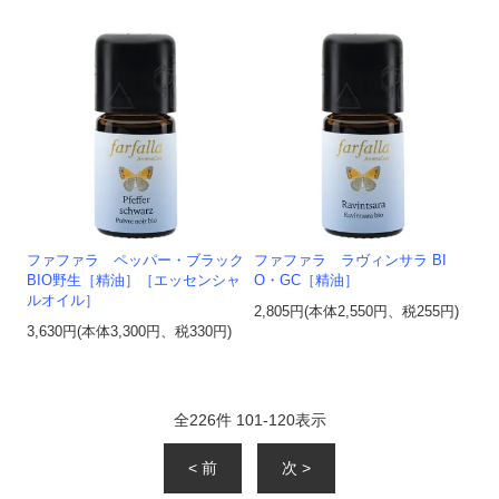
ファファラ ペッパー・ブラック
ファファラ ラヴィンサラ BI
BIO野生［精油］［エッセンシャ
O・GC［精油］
ルオイル］
2,805円(本体2,550円、税255円)
3,630円(本体3,300円、税330円)
全
226
件
101
-
120
表示
< 前
次 >