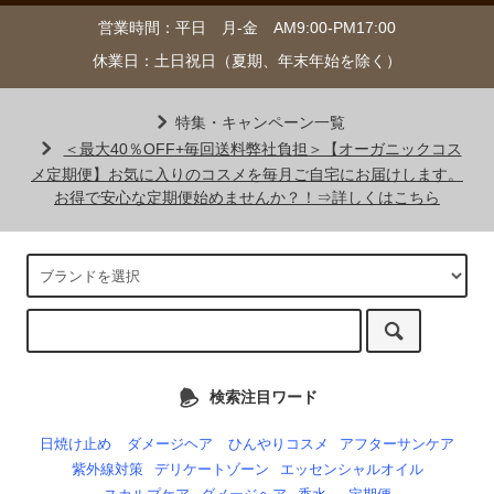
営業時間：平日 月-金 AM9:00-PM17:00
休業日：土日祝日（夏期、年末年始を除く）
特集・キャンペーン一覧
＜最大40％OFF+毎回送料弊社負担＞【オーガニックコス
メ定期便】お気に入りのコスメを毎月ご自宅にお届けします。
お得で安心な定期便始めませんか？！⇒詳しくはこちら
検索注目ワード
日焼け止め
ダメージヘア
ひんやりコスメ
アフターサンケア
紫外線対策
デリケートゾーン
エッセンシャルオイル