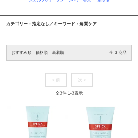
スカルプケア
ダメージヘア
香水
定期便
カテゴリー：指定なし／キーワード：角質ケア
おすすめ順
価格順
新着順
全
3
商品
< 前
次 >
全
3
件
1
-
3
表示