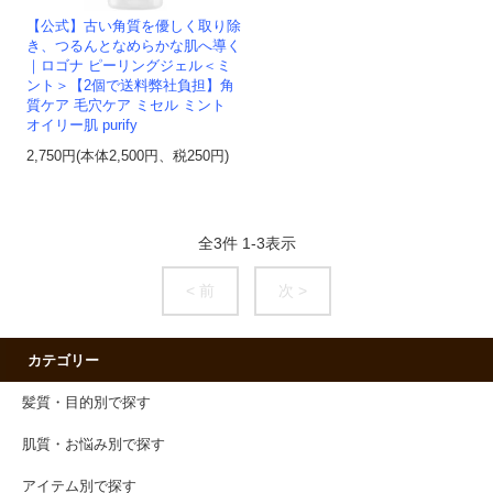
【公式】古い角質を優しく取り除
き、つるんとなめらかな肌へ導く
｜ロゴナ ピーリングジェル＜ミ
ント＞【2個で送料弊社負担】角
質ケア 毛穴ケア ミセル ミント
オイリー肌 purify
2,750円(本体2,500円、税250円)
全
3
件
1
-
3
表示
< 前
次 >
カテゴリー
髪質・目的別で探す
肌質・お悩み別で探す
アイテム別で探す