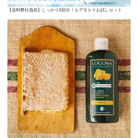
【送料弊社負担】しっかり5回分！ルアモＵＶお試しセット