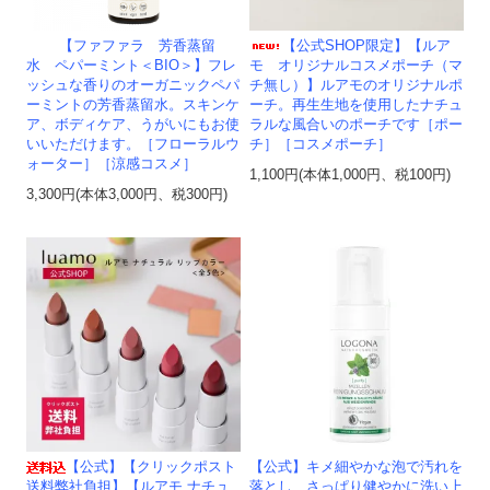
【ファファラ 芳香蒸留
【公式SHOP限定】【ルア
水 ペパーミント＜BIO＞】フレ
モ オリジナルコスメポーチ（マ
ッシュな香りのオーガニックペパ
チ無し）】ルアモのオリジナルポ
ーミントの芳香蒸留水。スキンケ
ーチ。再生生地を使用したナチュ
ア、ボディケア、うがいにもお使
ラルな風合いのポーチです［ポー
いいただけます。［フローラルウ
チ］［コスメポーチ］
ォーター］［涼感コスメ］
1,100円(本体1,000円、税100円)
3,300円(本体3,000円、税300円)
【公式】【クリックポスト
【公式】キメ細やかな泡で汚れを
送料弊社負担】【ルアモ ナチュ
落とし、さっぱり健やかに洗い上