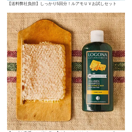
【送料弊社負担】しっかり5回分！ルアモＵＶお試しセット