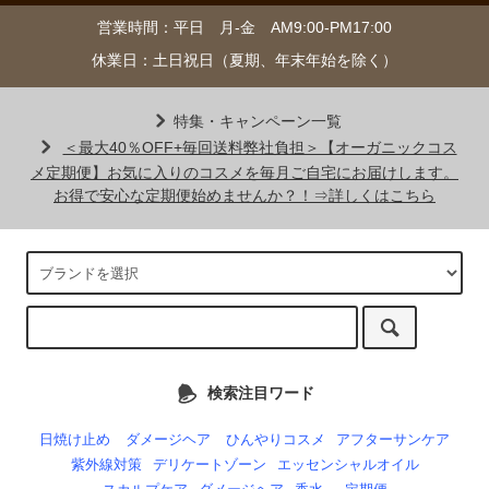
営業時間：平日 月-金 AM9:00-PM17:00
休業日：土日祝日（夏期、年末年始を除く）
特集・キャンペーン一覧
＜最大40％OFF+毎回送料弊社負担＞【オーガニックコス
メ定期便】お気に入りのコスメを毎月ご自宅にお届けします。
お得で安心な定期便始めませんか？！⇒詳しくはこちら
検索注目ワード
日焼け止め
ダメージヘア
ひんやりコスメ
アフターサンケア
紫外線対策
デリケートゾーン
エッセンシャルオイル