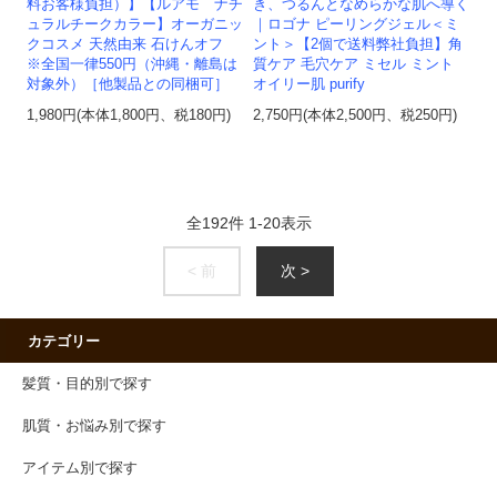
料お客様負担）】【ルアモ ナチ
き、つるんとなめらかな肌へ導く
ュラルチークカラー】オーガニッ
｜ロゴナ ピーリングジェル＜ミ
クコスメ 天然由来 石けんオフ
ント＞【2個で送料弊社負担】角
※全国一律550円（沖縄・離島は
質ケア 毛穴ケア ミセル ミント
対象外）［他製品との同梱可］
オイリー肌 purify
1,980円(本体1,800円、税180円)
2,750円(本体2,500円、税250円)
全
192
件
1
-
20
表示
< 前
次 >
カテゴリー
髪質・目的別で探す
肌質・お悩み別で探す
アイテム別で探す