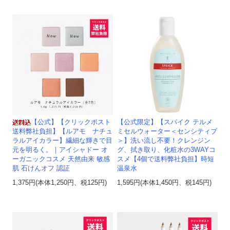
【公式】【クリックポスト
【公式限定】【スパイク テルメ
送料弊社負担】【ルアモ ナチュ
ミセルウォーター＜センシティブ
ラルアイカラー】繊細な輝きで目
＞】洗い流し不要！クレンジン
元を明るく。｜アイシャドー オ
グ、拭き取り、化粧水の3WAYコ
ーガニックコスメ 天然由来 敏感
スメ【4個で送料弊社負担】時短
肌 石けんオフ 認証
温泉水
1,375円(本体1,250円、税125円)
1,595円(本体1,450円、税145円)