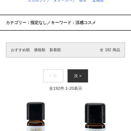
スカルプケア
ダメージヘア
香水
定期便
カテゴリー：指定なし／キーワード：涼感コスメ
おすすめ順
価格順
新着順
全
192
商品
< 前
次 >
全
192
件
1
-
20
表示