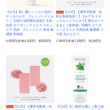
【公式】肌に優しいミルク洗顔｜
【公式】【通常宅配便（送
サンタベルデ クレンジングミル
料お客様負担）】【ルアモ ナチ
ク｜【2個で送料弊社負担】天然
ュラルハイライター】輝きオーラ
由来 オーガニックコスメ スキン
をまとう多幸感｜同梱可 オーガ
ケア 洗顔 クレンジング 保湿 敏
ニックコスメ 天然由来 敏感肌 ツ
感肌 乾燥肌
ヤ肌 石けんオフ
4,950円(本体4,500円、税450円)
1,980円(本体1,800円、税180円)
【公式】【通常宅配便（送
【公式】古い角質を優しく取り除