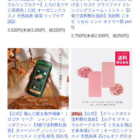
ラルリップカラー】とろけるツヤ
げる｜ロゴナ クラリファイ クレ
と高発色｜口紅 オーガニックコ
ンジングフォーム＜ミント＞【2
スメ 天然由来 保湿 リップケア
個で送料弊社負担】洗顔料 ニキ
認証
ビ ミセル ミント オイリー肌 puri
fy
3,520円(本体3,200円、税320円)
2,750円(本体2,500円、税250円)
【公式】傷んだ髪を集中補修！｜
【公式】【クリックポスト
ロゴナ リペア シャンプー＜ヒ
送料弊社負担】【ルアモ ナチュ
ッポファン＞【3個で送料弊社負
ラルチークカラー】くすみを飛ば
担】ダメージヘア ノンシリコン
す多幸感ピンク｜オーガニックコ
ドイツコスメ くせ毛 枝毛 切れ毛
スメ 天然由来 石けんオフ 代引き